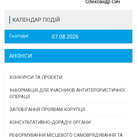
Олександр Сич
КАЛЕНДАР ПОДІЙ
Сьогодні:
07.08.2026
АНОНСИ
КОНКУРСИ ТА ПРОЕКТИ
Конкурс проектів та програм місцевого
ІНФОРМАЦІЯ ДЛЯ УЧАСНИКІВ АНТИТЕРОРИСТИЧНОЇ
самоврядування
ОПЕРАЦІЇ
Конкурс інститутів громадянського суспільства
ЗАПОБІГАННЯ ПРОЯВАМ КОРУПЦІЇ
Програми/конкурси МТД
КОНСУЛЬТАТИВНО-ДОРАДЧІ ОРГАНИ
Консультативна рада
РЕФОРМУВАННЯ МІСЦЕВОГО САМОВРЯДУВАННЯ ТА