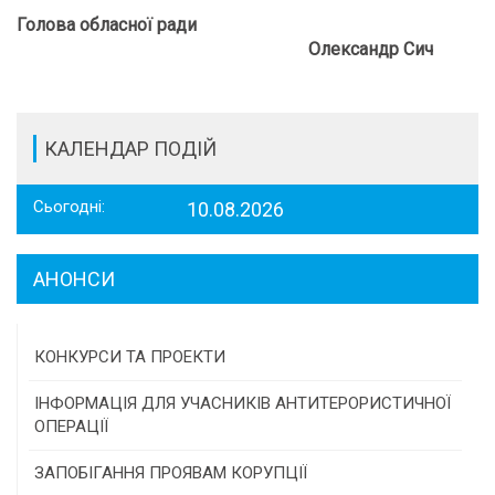
Голова обласної ради
Олександр Сич
КАЛЕНДАР ПОДІЙ
Сьогодні:
10.08.2026
АНОНСИ
КОНКУРСИ ТА ПРОЕКТИ
Конкурс проектів та програм місцевого
ІНФОРМАЦІЯ ДЛЯ УЧАСНИКІВ АНТИТЕРОРИСТИЧНОЇ
самоврядування
ОПЕРАЦІЇ
Конкурс інститутів громадянського суспільства
ЗАПОБІГАННЯ ПРОЯВАМ КОРУПЦІЇ