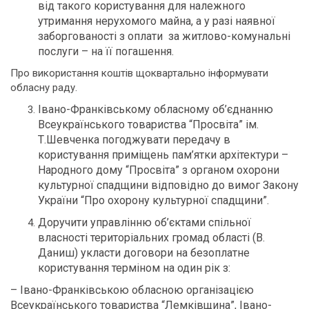
від такого користування для належного
утримання нерухомого майна, а у разі наявної
заборгованості з оплати за житлово-комунальні
послуги – на її погашення.
Про використання коштів щоквартально інформувати
обласну раду.
Івано-Франківському обласному об’єднанню
Всеукраїнського товариства “Просвіта” ім.
Т.Шевченка погоджувати передачу в
користування приміщень пам’ятки архітектури –
Народного дому “Просвіта” з органом охорони
культурної спадщини відповідно до вимог Закону
України “Про охорону культурної спадщини”.
Доручити управлінню об’єктами спільної
власності територіальних громад області (В.
Даниш) укласти договори на безоплатне
користування терміном на один рік з:
– Івано-Франківською обласною організацією
Всеукраїнського товариства “Лемківщина”, Івано-