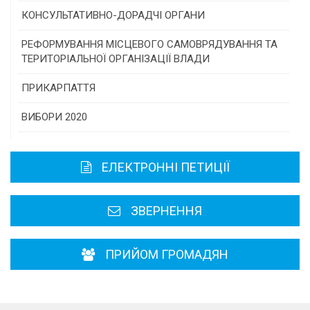
Програми/конкурси МТД
КОНСУЛЬТАТИВНО-ДОРАДЧІ ОРГАНИ
Консультативна рада
РЕФОРМУВАННЯ МІСЦЕВОГО САМОВРЯДУВАННЯ ТА
ТЕРИТОРІАЛЬНОЇ ОРГАНІЗАЦІЇ ВЛАДИ
Громадська рада
ПРИКАРПАТТЯ
Історична довідка
ВИБОРИ 2020
Карта області
ЕЛЕКТРОННІ ПЕТИЦІЇ
Районні, міські ради
ЗВЕРНЕННЯ
ПРИЙОМ ГРОМАДЯН