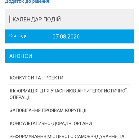
Додаток до рішення
КАЛЕНДАР ПОДІЙ
Сьогодні:
07.08.2026
АНОНСИ
КОНКУРСИ ТА ПРОЕКТИ
Конкурс проектів та програм місцевого
ІНФОРМАЦІЯ ДЛЯ УЧАСНИКІВ АНТИТЕРОРИСТИЧНОЇ
самоврядування
ОПЕРАЦІЇ
Конкурс інститутів громадянського суспільства
ЗАПОБІГАННЯ ПРОЯВАМ КОРУПЦІЇ
Програми/конкурси МТД
КОНСУЛЬТАТИВНО-ДОРАДЧІ ОРГАНИ
Консультативна рада
РЕФОРМУВАННЯ МІСЦЕВОГО САМОВРЯДУВАННЯ ТА