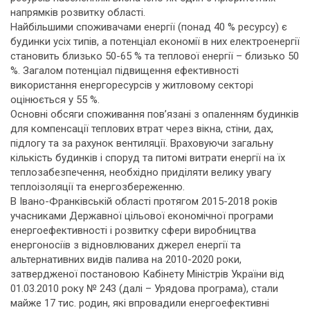
напрямків розвитку області.
Найбільшими споживачами енергії (понад 40 % ресурсу) є
будинки усіх типів, а потенціал економії в них електроенергії
становить близько 50-65 % та теплової енергії – близько 50
%. Загалом потенціал підвищення ефективності
використання енергоресурсів у житловому секторі
оцінюється у 55 %.
Основні обсяги споживання пов’язані з опаленням будинків
для компенсації теплових втрат через вікна, стіни, дах,
підлогу та за рахунок вентиляції. Враховуючи загальну
кількість будинків і споруд та питомі витрати енергії на їх
теплозабезпечення, необхідно приділяти велику увагу
теплоізоляції та енергозбереженню.
В Івано-Франківській області протягом 2015-2018 років
учасниками Державної цільової економічної програми
енергоефективності і розвитку сфери виробництва
енергоносіїв з відновлюваних джерел енергії та
альтернативних видів палива на 2010-2020 роки,
затвердженої постановою Кабінету Міністрів України від
01.03.2010 року № 243 (далі – Урядова програма), стали
майже 17 тис. родин, які впровадили енергоефективні