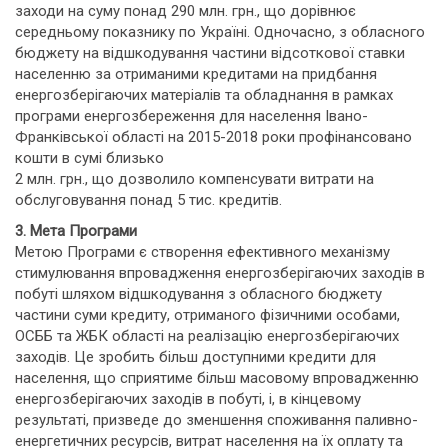
заходи на суму понад 290 млн. грн., що дорівнює
середньому показнику по Україні. Одночасно, з обласного
бюджету на відшкодування частини відсоткової ставки
населенню за отриманими кредитами на придбання
енергозберігаючих матеріалів та обладнання в рамках
програми енергозбереження для населення Івано-
Франківської області на 2015-2018 роки профінансовано
кошти в сумі близько
2 млн. грн., що дозволило компенсувати витрати на
обслуговування понад 5 тис. кредитів.
3. Мета Програми
Метою Програми є створення ефективного механізму
стимулювання впровадження енергозберігаючих заходів в
побуті шляхом відшкодування з обласного бюджету
частини суми кредиту, отриманого фізичними особами,
ОСББ та ЖБК області на реалізацію енергозберігаючих
заходів. Це зробить більш доступними кредити для
населення, що сприятиме більш масовому впровадженню
енергозберігаючих заходів в побуті, і, в кінцевому
результаті, призведе до зменшення споживання паливно-
енергетичних ресурсів, витрат населення на їх оплату та