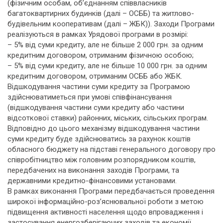
(фізичним особам, об’єднанням співвласників
багатоквартирних будинків (далі – ОСББ) та житлово-
будівельним кооперативам (далі – ЖБК)). Заходи Програми
реалізуються в рамках Урядової програми в розмірі:
– 5% від суми кредиту, але не більше 2 000 грн. за одним
кредитним договором, отриманим фізичною особою;
– 5% від суми кредиту, але не більше 10 000 грн. за одним
кредитним договором, отриманим ОСББ або ЖБК.
Відшкодування частини суми кредиту за Програмою
здійснюватиметься при умові співфінансування
(відшкодування частини суми кредиту або частини
відсоткової ставки) районних, міських, сільських програм.
Відповідно до цього механізму відшкодування частини
суми кредиту буде здійснюватись за рахунок коштів
обласного бюджету на підставі генерального договору про
співробітництво між головним розпорядником коштів,
передбачених на виконання заходів Програми, та
державними кредитно-фінансовими установами.
В рамках виконання Програми передбачається проведення
широкої інформаційно-роз’яснювальної роботи з метою
підвищення активності населення щодо впровадження і
застосування енергозберігаючих заходів та економії