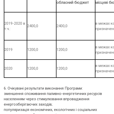
обласний бюджет
місцеві б
2019-2020 в
в межах к
2400,0
2400,0
т.ч.:
призначен
в межах к
2019
1200,0
1200,0
призначен
в межах к
2020
1200,0
1200,0
призначен
6. Очікувані результати виконання Програми:
зменшення споживання паливно-енергетичних ресурсів
населенням через стимулювання впровадження
енергозберігаючих заходів;
популяризація економічних, екологічних і соціальних