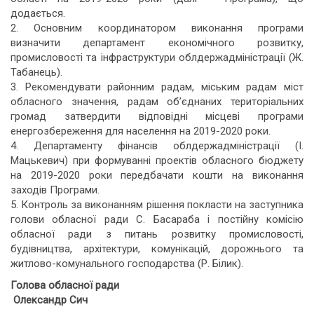
додається.
2. Основним координатором виконання програми
визначити департамент економічного розвитку,
промисловості та інфраструктури облдержадміністрації (Ж.
Табанець).
3. Рекомендувати районним радам, міським радам міст
обласного значення, радам об’єднаних територіальних
громад затвердити відповідні місцеві програми
енергозбереження для населення на 2019-2020 роки.
4. Департаменту фінансів облдержадміністрації (І.
Мацькевич) при формуванні проектів обласного бюджету
на 2019-2020 роки передбачати кошти на виконання
заходів Програми.
5. Контроль за виконанням рішення покласти на заступника
голови обласної ради С. Басараба і постійну комісію
обласної ради з питань розвитку промисловості,
будівництва, архітектури, комунікацій, дорожнього та
житлово-комунального господарства (Р. Білик).
Голова обласної ради
Олександр Сич