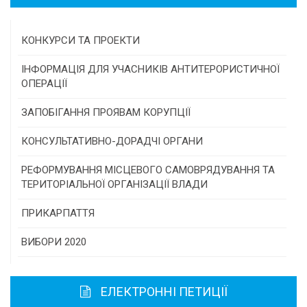
КОНКУРСИ ТА ПРОЕКТИ
Конкурс проектів та програм місцевого
ІНФОРМАЦІЯ ДЛЯ УЧАСНИКІВ АНТИТЕРОРИСТИЧНОЇ
самоврядування
ОПЕРАЦІЇ
Конкурс інститутів громадянського суспільства
ЗАПОБІГАННЯ ПРОЯВАМ КОРУПЦІЇ
Програми/конкурси МТД
КОНСУЛЬТАТИВНО-ДОРАДЧІ ОРГАНИ
Консультативна рада
РЕФОРМУВАННЯ МІСЦЕВОГО САМОВРЯДУВАННЯ ТА
ТЕРИТОРІАЛЬНОЇ ОРГАНІЗАЦІЇ ВЛАДИ
Громадська рада
ПРИКАРПАТТЯ
Історична довідка
ВИБОРИ 2020
Карта області
ЕЛЕКТРОННІ ПЕТИЦІЇ
Районні, міські ради