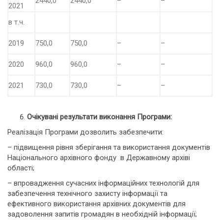
2440,0
2440,0
–
–
2021
в т.ч.
2019
750,0
750,0
–
–
2020
960,0
960,0
–
–
2021
730,0
730,0
–
–
Очікувані результати виконання Програми:
Реалізація Програми дозволить забезпечити:
– підвищення рівня зберігання та використання документів
Національного архівного фонду в Державному архіві
області;
– впровадження сучасних інформаційних технологій для
забезпечення технічного захисту інформації та
ефективного використання архівних документів для
задоволення запитів громадян в необхідній інформації;