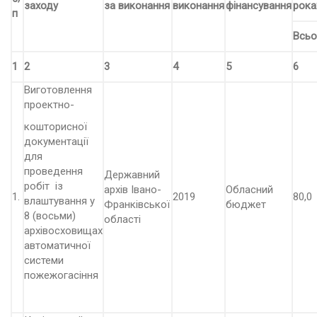
заходу
за виконання
виконання
фінансування
рока
п
Всьо
1
2
3
4
5
6
Виготовлення
проектно-
кошторисної
документації
для
проведення
Державний
робіт із
архів Івано-
Обласний
1.
2019
80,0
влаштування у
Франківської
бюджет
8 (восьми)
області
архівосховищах
автоматичної
системи
пожежогасіння