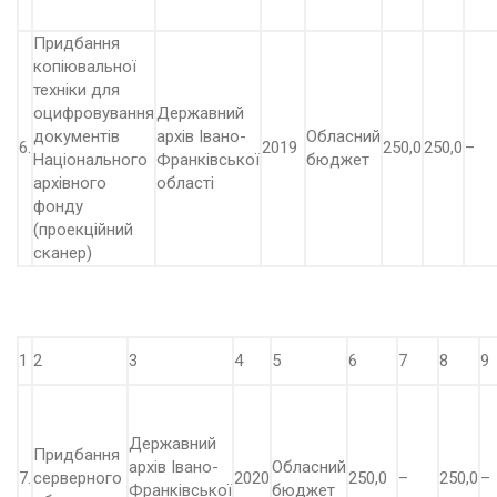
Придбання
копіювальної
техніки для
оцифровування
Державний
документів
архів Івано-
Обласний
6.
2019
250,0
250,0
–
Національного
Франківської
бюджет
архівного
області
фонду
(проекційний
сканер)
1
2
3
4
5
6
7
8
9
Державний
Придбання
архів Івано-
Обласний
7.
серверного
2020
250,0
–
250,0
–
Франківської
бюджет