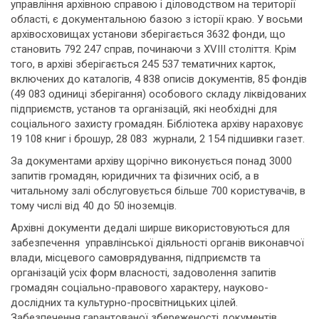
управління архівною справою і діловодством на території
області, є документальною базою з історії краю. У восьми
архівосховищах установи зберігається 3632 фонди, що
становить 792 247 справ, починаючи з XVIII століття. Крім
того, в архіві зберігається 245 537 тематичних карток,
включених до каталогів, 4 838 описів документів, 85 фондів
(49 083 одиниці зберігання) особового складу ліквідованих
підприємств, установ та організацій, які необхідні для
соціального захисту громадян. Бібліотека архіву нараховує
19 108 книг і брошур, 28 083 журнали, 2 154 підшивки газет.
За документами архіву щорічно виконується понад 3000
запитів громадян, юридичних та фізичних осіб, а в
читальному залі обслуговується більше 700 користувачів, в
тому числі від 40 до 50 іноземців.
Архівні документи дедалі ширше використовуються для
забезпечення управлінської діяльності органів виконавчої
влади, місцевого самоврядування, підприємств та
організацій усіх форм власності, задоволення запитів
громадян соціально-правового характеру, науково-
дослідних та культурно-просвітницьких цілей.
Забезпечення гарантованої збереженості документів