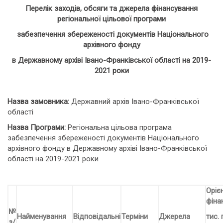
Перелік заходів, обсяги та джерела фінансування
регіональної цільової програми
забезпечення збереженості документів Національного
архівного фонду
в Державному архіві Івано-Франківської області на 2019-
2021 роки
Назва замовника:
Державний архів Івано-Франківської
області
Назва Програми:
Регіональна цільова програма
забезпечення збереженості документів Національного
архівного фонду в Державному архіві Івано-Франківської
області на 2019-2021 роки
Оріє
фіна
№
Найменування
Відповідальні
Терміни
Джерела
тис. 
з/