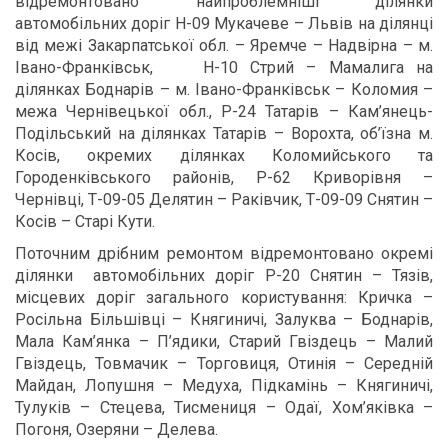
відремонтовано найпроблемніші ділянки
автомобільних доріг Н-09 Мукачеве – Львів на ділянці
від межі Закарпатської обл. – Яремче – Надвірна – м.
Івано-Франківськ, Н-10 Стрий – Мамалига на
ділянках Боднарів – м. Івано-Франківськ – Коломия –
межа Чернівецької обл., Р-24 Татарів – Кам’янець-
Подільський на ділянках Татарів – Ворохта, об’їзна м.
Косів, окремих ділянках Коломийського та
Городенківського районів, Р-62 Криворівня –
Чернівці, Т-09-05 Делятин – Раківчик, Т-09-09 Снятин –
Косів – Старі Кути.
Поточним дрібним ремонтом відремонтовано окремі
ділянки автомобільних доріг Р-20 Снятин – Тязів,
місцевих доріг загального користування: Кричка –
Росільна Більшівці – Княгиничі, Залуква – Боднарів,
Мала Кам’янка – П’ядики, Старий Гвіздець – Малий
Гвіздець, Товмачик – Торговиця, Отинія – Середній
Майдан, Лопушня – Медуха, Підкамінь – Княгиничі,
Тулуків – Стецева, Тисмениця – Одаї, Хом’яківка –
Погоня, Озеряни – Делева.