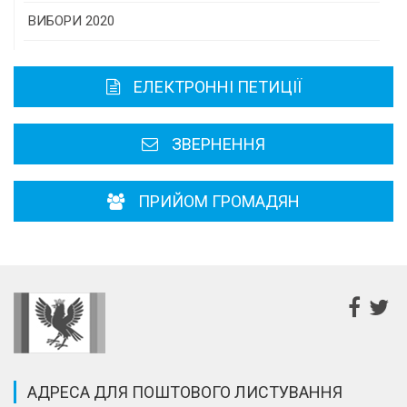
Історична довідка
ВИБОРИ 2020
Карта області
ЕЛЕКТРОННІ ПЕТИЦІЇ
Районні, міські ради
ЗВЕРНЕННЯ
ПРИЙОМ ГРОМАДЯН
АДРЕСА ДЛЯ ПОШТОВОГО ЛИСТУВАННЯ