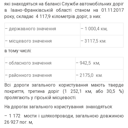
які знаходяться на балансі Служби автомобільних доріг
в Івано-Франківській області станом на 01.11.2017
року, складає 4 117,9 кілометрів доріг, з них:
– державного значення
– 1 000,4 км,
– місцевого значення
– 3117,5 км.
в тому числі:
– обласного значення
– 942,5 км,
– районного значення
– 2175,0 км.
Всі дороги загального користування мають тверде
покриття, третина доріг (1 252,1 км, або 30,5 %)
пролягають у гірській місцевості.
На дорогах загального користування знаходяться:
– 1 172 мости і шляхопроводи, загальною довжиною
26 927 пог. м,