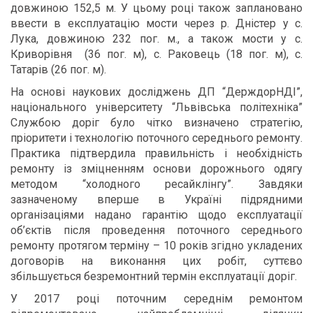
довжиною 152,5 м. У цьому році також заплановано
ввести в експлуатацію мости через р. Дністер у с.
Лука, довжиною 232 пог. м., а також мости у с.
Криворівня (36 пог. м), с. Раковець (18 пог. м), с.
Татарів (26 пог. м).
На основі наукових досліджень ДП “ДерждорНДІ”,
національного університету “Львівська політехніка”
Службою доріг було чітко визначено стратегію,
пріоритети і технологію поточного середнього ремонту.
Практика підтвердила правильність і необхідність
ремонту із зміцненням основи дорожнього одягу
методом “холодного ресайклінгу”. Завдяки
зазначеному вперше в Україні підрядними
організаціями надано гарантію щодо експлуатації
об’єктів після проведення поточного середнього
ремонту протягом терміну – 10 років згідно укладених
договорів на виконання цих робіт, суттєво
збільшується безремонтний термін експлуатації доріг.
У 2017 році поточним середнім ремонтом