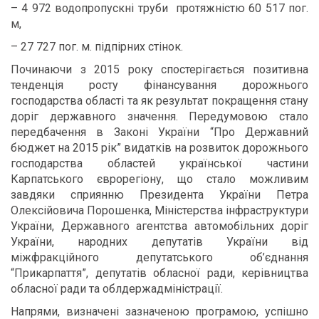
– 4 972 водопропускні труби протяжністю 60 517 пог.
м,
– 27 727 пог. м. підпірних стінок.
Починаючи з 2015 року спостерігається позитивна
тенденція росту фінансування дорожнього
господарства області та як результат покращення стану
доріг державного значення. Передумовою стало
передбачення в Законі України “Про Державний
бюджет на 2015 рік” видатків на розвиток дорожнього
господарства областей української частини
Карпатського єврорегіону, що стало можливим
завдяки сприянню Президента України Петра
Олексійовича Порошенка, Міністерства інфраструктури
України, Державного агентства автомобільних доріг
України, народних депутатів України від
міжфракційного депутатського об’єднання
“Прикарпаття”, депутатів обласної ради, керівництва
обласної ради та облдержадміністрації.
Напрями, визначені зазначеною програмою, успішно