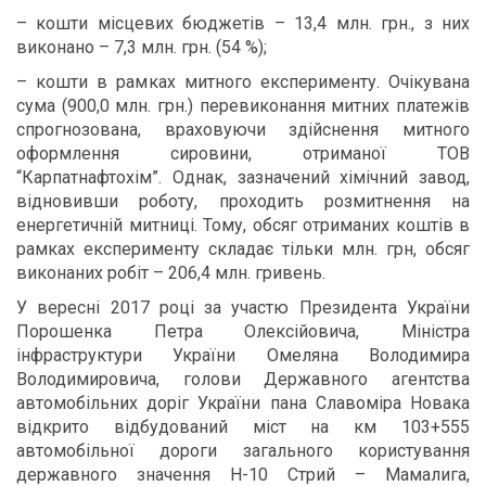
– кошти місцевих бюджетів – 13,4 млн. грн., з них
виконано – 7,3 млн. грн. (54 %);
– кошти в рамках митного експерименту. Очікувана
сума (900,0 млн. грн.) перевиконання митних платежів
спрогнозована, враховуючи здійснення митного
оформлення сировини, отриманої ТОВ
“Карпатнафтохім”. Однак, зазначений хімічний завод,
відновивши роботу, проходить розмитнення на
енергетичній митниці. Тому, обсяг отриманих коштів в
рамках експерименту складає тільки млн. грн, обсяг
виконаних робіт – 206,4 млн. гривень.
У вересні 2017 році за участю Президента України
Порошенка Петра Олексійовича, Міністра
інфраструктури України Омеляна Володимира
Володимировича, голови Державного агентства
автомобільних доріг України пана Славоміра Новака
відкрито відбудований міст на км 103+555
автомобільної дороги загального користування
державного значення Н-10 Стрий – Мамалига,