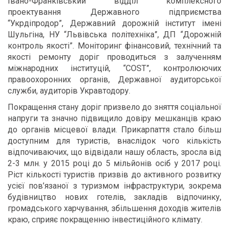
Івано-Франківський відділ комплексного
проектування Державного підприємства
“Укрдіпродор”, Державний дорожній інститут імені
Шульгіна, НУ “Львівська політехніка”, ДП “Дорожній
контроль якості”. Моніторинг фінансовий, технічний та
якості ремонту доріг проводиться з залученням
міжнародних інституцій, “COST”, контролюючих
правоохоронних органів, Державної аудиторської
служби, аудиторів Укравтодору.
Покращення стану доріг призвело до зняття соціальної
напруги та значно підвищило довіру мешканців краю
до органів місцевої влади. Прикарпаття стало більш
доступним для туристів, внаслідок чого кількість
відпочиваючих, що відвідали нашу область, зросла від
2-3 млн. у 2015 році до 5 мільйонів осіб у 2017 році.
Ріст кількості туристів призвів до активного розвитку
усієї пов’язаної з туризмом інфраструктури, зокрема
будівництво нових готелів, закладів відпочинку,
громадського харчування, збільшення доходів жителів
краю, сприяє покращенню інвестиційного клімату.