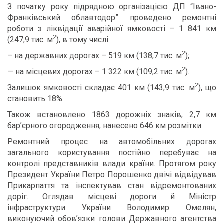
З початку року підрядною організацією ДП “Івано-
Франківський облавтодор” проведено ремонтні
роботи з ліквідації аварійної ямковості – 1 841 км
2
(247,9 тис. м
), в тому числі:
2
– на державних дорогах – 519 км (138,7 тис. м
);
2
— на місцевих дорогах – 1 322 км (109,2 тис. м
).
2
Залишок ямковості складає 401 км (143,9 тис. м
), що
становить 18%.
Також встановлено 1863 дорожніх знаків, 2,7 км
бар’єрного огородження, нанесено 646 км розмітки.
Ремонтний процес на автомобільних дорогах
загального користування постійно перебуває на
контролі представників влади країни. Протягом року
Президент України Петро Порошенко двічі відвідував
Прикарпаття та інспектував стан відремонтованих
доріг. Оглядав місцеві дороги й Міністр
інфраструктури України Володимир Омелян,
виконуючий обов’язки голови Державного агентства