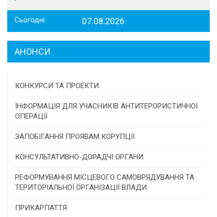
Сьогодні:
07.08.2026
АНОНСИ
КОНКУРСИ ТА ПРОЕКТИ
Конкурс проектів та програм місцевого
ІНФОРМАЦІЯ ДЛЯ УЧАСНИКІВ АНТИТЕРОРИСТИЧНОЇ
самоврядування
ОПЕРАЦІЇ
Конкурс інститутів громадянського суспільства
ЗАПОБІГАННЯ ПРОЯВАМ КОРУПЦІЇ
Програми/конкурси МТД
КОНСУЛЬТАТИВНО-ДОРАДЧІ ОРГАНИ
Консультативна рада
РЕФОРМУВАННЯ МІСЦЕВОГО САМОВРЯДУВАННЯ ТА
ТЕРИТОРІАЛЬНОЇ ОРГАНІЗАЦІЇ ВЛАДИ
Громадська рада
ПРИКАРПАТТЯ