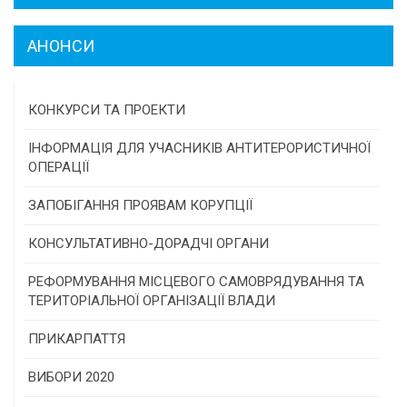
АНОНСИ
КОНКУРСИ ТА ПРОЕКТИ
Конкурс проектів та програм місцевого
ІНФОРМАЦІЯ ДЛЯ УЧАСНИКІВ АНТИТЕРОРИСТИЧНОЇ
самоврядування
ОПЕРАЦІЇ
Конкурс інститутів громадянського суспільства
ЗАПОБІГАННЯ ПРОЯВАМ КОРУПЦІЇ
Програми/конкурси МТД
КОНСУЛЬТАТИВНО-ДОРАДЧІ ОРГАНИ
Консультативна рада
РЕФОРМУВАННЯ МІСЦЕВОГО САМОВРЯДУВАННЯ ТА
ТЕРИТОРІАЛЬНОЇ ОРГАНІЗАЦІЇ ВЛАДИ
Громадська рада
ПРИКАРПАТТЯ
Історична довідка
ВИБОРИ 2020