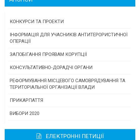
КОНКУРСИ ТА ПРОЕКТИ
Конкурс проектів та програм місцевого
ІНФОРМАЦІЯ ДЛЯ УЧАСНИКІВ АНТИТЕРОРИСТИЧНОЇ
самоврядування
ОПЕРАЦІЇ
Конкурс інститутів громадянського суспільства
ЗАПОБІГАННЯ ПРОЯВАМ КОРУПЦІЇ
Програми/конкурси МТД
КОНСУЛЬТАТИВНО-ДОРАДЧІ ОРГАНИ
Консультативна рада
РЕФОРМУВАННЯ МІСЦЕВОГО САМОВРЯДУВАННЯ ТА
ТЕРИТОРІАЛЬНОЇ ОРГАНІЗАЦІЇ ВЛАДИ
Громадська рада
ПРИКАРПАТТЯ
Історична довідка
ВИБОРИ 2020
Карта області
ЕЛЕКТРОННІ ПЕТИЦІЇ
Районні, міські ради