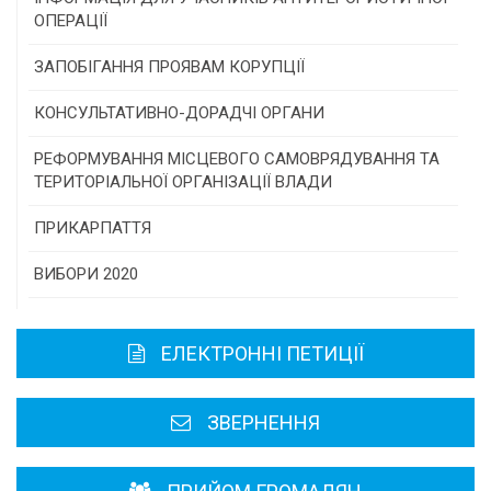
самоврядування
ОПЕРАЦІЇ
Конкурс інститутів громадянського суспільства
ЗАПОБІГАННЯ ПРОЯВАМ КОРУПЦІЇ
Програми/конкурси МТД
КОНСУЛЬТАТИВНО-ДОРАДЧІ ОРГАНИ
Консультативна рада
РЕФОРМУВАННЯ МІСЦЕВОГО САМОВРЯДУВАННЯ ТА
ТЕРИТОРІАЛЬНОЇ ОРГАНІЗАЦІЇ ВЛАДИ
Громадська рада
ПРИКАРПАТТЯ
Історична довідка
ВИБОРИ 2020
Карта області
ЕЛЕКТРОННІ ПЕТИЦІЇ
Районні, міські ради
ЗВЕРНЕННЯ