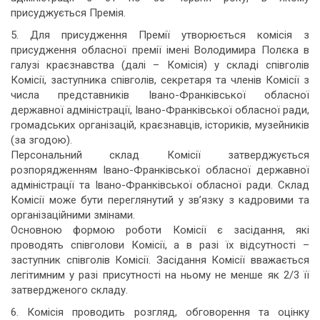
присуджується Премія.
5. Для присудження Премії утворюється комісія з
присудження обласної премії імені Володимира Полєка в
галузі краєзнавства (далі – Комісія) у складі співголів
Комісії, заступника співголів, секретаря та членів Комісії з
числа представників Івано-Франківської обласної
державної адміністрації, Івано-Франківської обласної ради,
громадських організацій, краєзнавців, істориків, музейників
(за згодою).
Персональний склад Комісії затверджується
розпорядженням Івано-Франківської обласної державної
адміністрації та Івано-Франківської обласної ради. Склад
Комісії може бути переглянутий у зв’язку з кадровими та
організаційними змінами.
Основною формою роботи Комісії є засідання, які
проводять співголови Комісії, а в разі їх відсутності –
заступник співголів Комісії. Засідання Комісії вважається
легітимним у разі присутності на ньому не менше як 2/3 її
затвердженого складу.
6. Комісія проводить розгляд, обговорення та оцінку