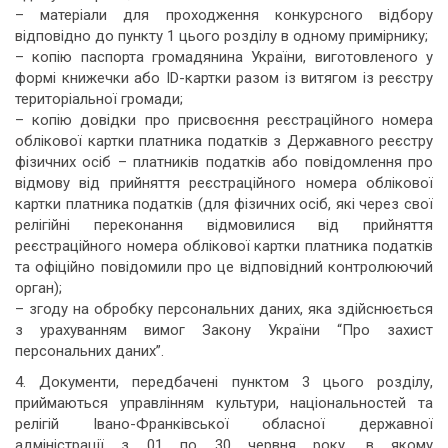
– матеріали для проходження конкурсного відбору
відповідно до пункту 1 цього розділу в одному примірнику;
– копію паспорта громадянина України, виготовленого у
формі книжечки або ID-картки разом із витягом із реєстру
територіальної громади;
– копію довідки про присвоєння реєстраційного номера
облікової картки платника податків з Державного реєстру
фізичних осіб – платників податків або повідомлення про
відмову від прийняття реєстраційного номера облікової
картки платника податків (для фізичних осіб, які через свої
релігійні переконання відмовилися від прийняття
реєстраційного номера облікової картки платника податків
та офіційно повідомили про це відповідний контролюючий
орган);
– згоду на обробку персональних даних, яка здійснюється
з урахуванням вимог Закону України “Про захист
персональних даних”.
4. Документи, передбачені пунктом 3 цього розділу,
приймаються управлінням культури, національностей та
релігій Івано-Франківської обласної державної
адміністрації з 01 по 30 червня року, в якому