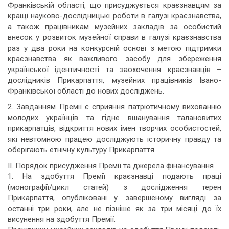
Франківській області, що присуджується краєзнавцям за
кращі науково-дослідницькі роботи в галузі краєзнавства,
а також працівникам музейних закладів за особистий
внесок у розвиток музейної справи в галузі краєзнавства
раз у два роки на конкурсній основі з метою підтримки
краєзнавства як важливого засобу для збереження
української ідентичності та заохочення краєзнавців –
дослідників Прикарпаття, музейних працівників Івано-
Франківської області до нових досліджень.
2. Завданням Премії є сприяння патріотичному вихованню
молодих українців та гідне вшанування талановитих
прикарпатців, відкриття нових імен творчих особистостей,
які невтомною працею досліджують історичну правду та
оберігають етнічну культуру Прикарпаття.
ІІ. Порядок присудження Премії та джерела фінансування
1. На здобуття Премії краєзнавці подають праці
(монографії/цикл статей) з дослідження терен
Прикарпаття, опубліковані у завершеному вигляді за
останні три роки, але не пізніше як за три місяці до їх
висунення на здобуття Премії.