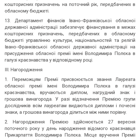
кошторисних призначень на поточний рік, передбачених в
обласному бюджеті.
13. Департамент фінансів Івано-Франківської обласної
державної адміністрації забезпечує фінансування в межах
кошторисних призначень, передбачених в обласному
бюджеті управлінню культури, національностей та релігій
Івано-Франківської обласної державної адміністрації на
присудження обласної премії імені Володимира Полєка в
галузі краєзнавства у відповідному році.
ІІІ. Нагородження
1. Переможцям Премії присвоюється звання Лауреата
обласної премії імені Володимира Полєка в галузі
краєзнавства, вручаються диплом, нагрудний знак і
грошова винагорода. У разі відзначення Премією групи
дослідників всім лауреатам видаються дипломи і почесні
знаки, а грошова винагорода ділиться між ними порівну.
2. Нагородження Премією здійснюється 27 вересня
поточного року у день народження відомого краєзнавця
Прикарпаття Володимира Полєка. Місце вручення Премії