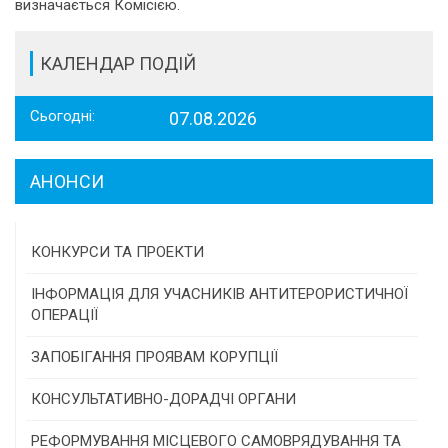
визначається Комісією.
КАЛЕНДАР ПОДІЙ
Сьогодні:
07.08.2026
АНОНСИ
КОНКУРСИ ТА ПРОЕКТИ
Конкурс проектів та програм місцевого
ІНФОРМАЦІЯ ДЛЯ УЧАСНИКІВ АНТИТЕРОРИСТИЧНОЇ
самоврядування
ОПЕРАЦІЇ
Конкурс інститутів громадянського суспільства
ЗАПОБІГАННЯ ПРОЯВАМ КОРУПЦІЇ
Програми/конкурси МТД
КОНСУЛЬТАТИВНО-ДОРАДЧІ ОРГАНИ
Консультативна рада
РЕФОРМУВАННЯ МІСЦЕВОГО САМОВРЯДУВАННЯ ТА