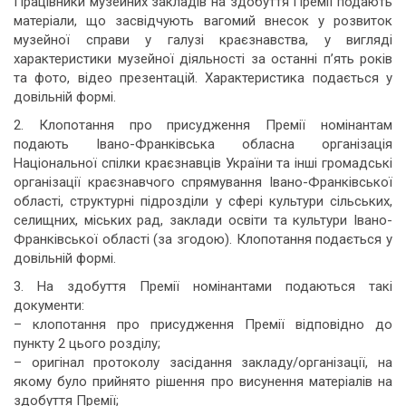
Працівники музейних закладів на здобуття Премії подають
матеріали, що засвідчують вагомий внесок у розвиток
музейної справи у галузі краєзнавства, у вигляді
характеристики музейної діяльності за останні п’ять років
та фото, відео презентацій. Характеристика подається у
довільній формі.
2. Клопотання про присудження Премії номінантам
подають Івано-Франківська обласна організація
Національної спілки краєзнавців України та інші громадські
організації краєзнавчого спрямування Івано-Франківської
області, структурні підрозділи у сфері культури сільських,
селищних, міських рад, заклади освіти та культури Івано-
Франківської області (за згодою). Клопотання подається у
довільній формі.
3. На здобуття Премії номінантами подаються такі
документи:
– клопотання про присудження Премії відповідно до
пункту 2 цього розділу;
– оригінал протоколу засідання закладу/організації, на
якому було прийнято рішення про висунення матеріалів на
здобуття Премії;