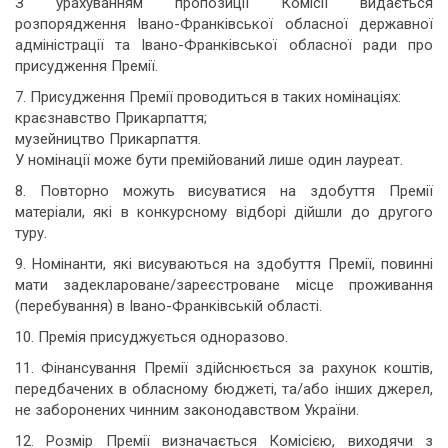
З урахуванням пропозиції Комісії видається
розпорядження Івано-Франківської обласної державної
адміністрації та Івано-Франківської обласної ради про
присудження Премії.
7. Присудження Премії проводиться в таких номінаціях:
краєзнавство Прикарпаття;
музейництво Прикарпаття.
У номінації може бути премійований лише один лауреат.
8. Повторно можуть висуватися на здобуття Премії
матеріали, які в конкурсному відборі дійшли до другого
туру.
9. Номінанти, які висуваються на здобуття Премії, повинні
мати задеклароване/зареєстроване місце проживання
(перебування) в Івано-Франківській області.
10. Премія присуджується одноразово.
11. Фінансування Премії здійснюється за рахунок коштів,
передбачених в обласному бюджеті, та/або інших джерел,
не заборонених чинним законодавством України.
12. Розмір Премії визначається Комісією, виходячи з