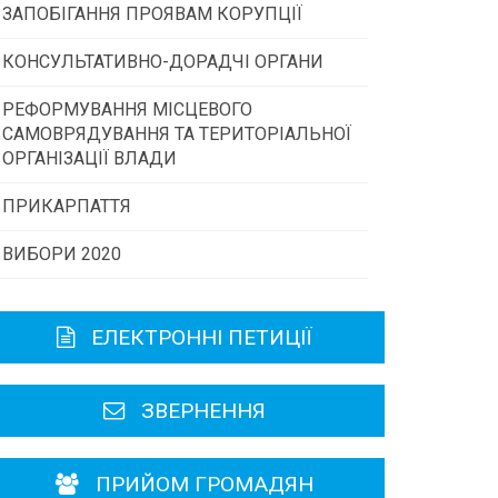
ЗАПОБІГАННЯ ПРОЯВАМ КОРУПЦІЇ
Конкурс інститутів громадянського
суспільства
КОНСУЛЬТАТИВНО-ДОРАДЧІ ОРГАНИ
РЕФОРМУВАННЯ МІСЦЕВОГО
Консультативна рада
Програми/конкурси МТД
САМОВРЯДУВАННЯ ТА ТЕРИТОРІАЛЬНОЇ
ОРГАНІЗАЦІЇ ВЛАДИ
Громадська рада
ПРИКАРПАТТЯ
ВИБОРИ 2020
Історична довідка
Карта області
ЕЛЕКТРОННІ ПЕТИЦІЇ
Районні, міські ради
ЗВЕРНЕННЯ
ПРИЙОМ ГРОМАДЯН