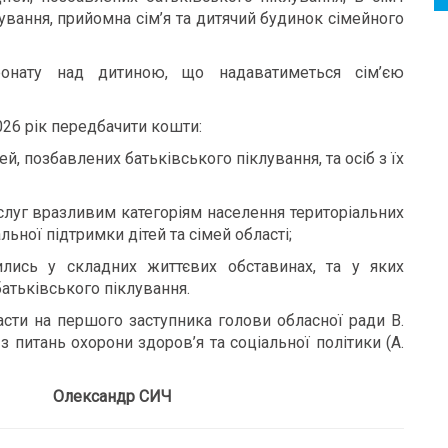
лування, прийомна сім’я та дитячий будинок сімейного
тронату над дитиною, що надаватиметься сім’єю
026 рік передбачити кошти:
й, позбавлених батьківського піклування, та осіб з їх
слуг вразливим категоріям населення територіальних
ьної підтримки дітей та сімей області;
лись у складних життєвих обставинах, та у яких
батьківського піклування.
сти на першого заступника голови обласної ради В.
 з питань охорони здоров’я та соціальної політики (А.
лександр СИЧ