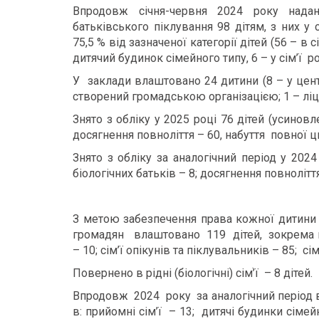
Впродовж січня-червня 2024 року надан
батьківського піклування 98 дітям, з них 
75,5 % від зазначеної категорії дітей (56 – в с
дитячий будинок сімейного типу, 6 – у сім’ї ро
У заклади влаштовано 24 дитини (8 – у центр
створений громадською організацією; 1 – ліц
Знято з обліку у 2025 році 76 дітей (усиновл
досягнення повноліття – 60, набуття повної ци
Знято з обліку за аналогічний період у 2024
біологічних батьків – 8; досягнення повноліття
З метою забезпечення права кожної дитини 
громадян влаштовано 119 дітей, зокрема в: 
– 10; сім’ї опікунів та піклувальників – 85; 
Повернено в рідні (біологічні) сімֺ’ї – 8 дітей.
Впродовж 2024 року за аналогічний період
в: прийомні сім’ї – 13; дитячі будинки сімейн