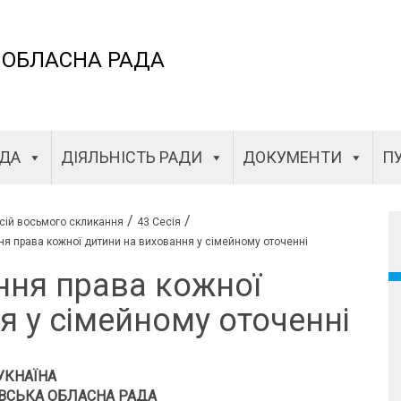
 ОБЛАСНА РАДА
АДА
ДІЯЛЬНІСТЬ РАДИ
ДОКУМЕНТИ
ПУ
/
/
сій восьмого скликання
43 Сесія
ня права кожної дитини на виховання у сімейному оточенні
ння права кожної
я у сімейному оточенні
УКHАЇНА
ВСЬКА ОБЛАСНА РАДА