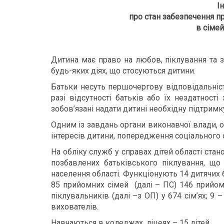
І
про стан забезпечення п
в сіме
Дитина має право на любов, піклування та за
будь-яких діях, що стосуються дитини.
Батьки несуть першочергову відповідальніс
разі відсутності батьків або їх нездатності
зобов’язані надати дитині необхідну підтримку
Одним із завдань органи виконавчої влади, о
інтересів дитини, попередження соціального 
На обліку служб у справах дітей області стано
позбавлених батьківського піклування, що 
населення області. Функціонують 14 дитячих 
85 прийомних сімей (далі – ПС) 146 прийомни
піклувальників (далі –з ОП) у 674 сім’ях; 9 –
вихователів.
Навчаються в коледжах, ліцеях – 15 дітей.