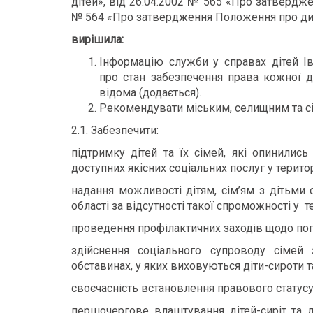
дітей», від 26.04.2002 № 565 «Про затвердж
№ 564 «Про затвердження Положення про дит
вирішила:
Інформацію служби у справах дітей Ів
про стан забезпечення права кожної д
відома (додається).
Рекомендувати міським, селищним та сі
2.1. Забезпечити:
підтримку дітей та їх сімей, які опинилис
доступних якісних соціальних послуг у терито
надання можливості дітям, сім’ям з дітьми 
області за відсутності такої спроможності у 
проведення профілактичних заходів щодо поп
здійснення соціального супроводу сімей
обставинах, у яких виховуються діти-сироти т
своєчасність встановлення правового статусу 
першочергове влаштування дітей-сиріт та ді