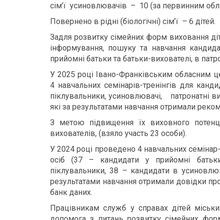
сім’ї усиновлювачів – 10 (за первинним облі
Повернено в рідні (біологічні) сімֺ’ї – 6 дітей.
Задля розвитку сімейних форм виховання ді
інформування, пошуку та навчання кандидат
прийомні батьки та батьки-вихователі, в патро
У 2025 році Івано-Франківським обласним ц
4 навчальних семінарів-тренінгів для кандид
піклувальники, усиновлювачі, патронатні вих
які за результатами навчання отримали реком
З метою підвищення їх виховного потенц
вихователів, (взяло участь 23 особи).
У 2024 році проведено 4 навчальних семінар-
осіб (37 – кандидати у прийомні батьки
піклувальники, 38 – кандидати в усиновлюва
результатами навчання отримали довідки пр
банк даних.
Працівникам служб у справах дітей міськи
допомога з питань розвитку сімейних фор