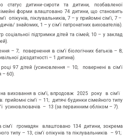
о статус дитини-сироти та дитини, позбавленої
у сімейні форми влаштовано 74 дитини, що становить
ім’ї опікунів, піклувальників, 7 – у прийомні сім’ї, 7 –
дичів/ знайомих, 1 – у сім’ї патронатних вихователів).
 соціальної підтримки дітей та сімей; 10 – у заклад
ей).
ення – 7; повернення в сім’ї біологічних батьків – 8;
вільної дієздатності – 1 дитина).
 році 97 дітей (усиновлення – 10; повернені в сім’ї
 – 60).
на виховання в сім’ї, впродовж 2025 року в сім’ї
прийомні сім’ї – 11; дитячі будинки сімейного типу
сім’ї усиновлювачів – 13 (за первинним обліком – 7).
 в сім’ї громадян влаштовано 134 дитини, зокрема
ого типу – 13; сім’ї опікунів та піклувальників – 91;