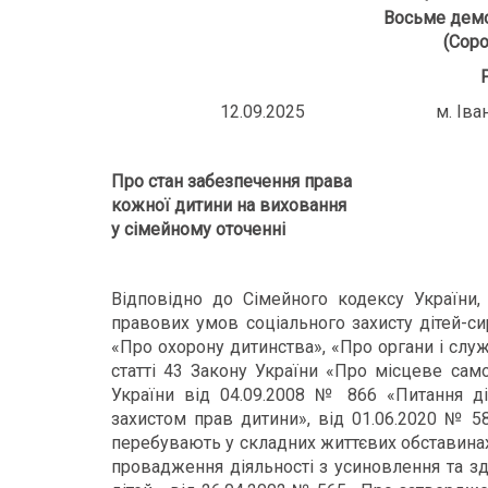
Восьме демо
(Соро
12.09.2025 м. Івано-
Про стан забезпечення права
кожної дитини на виховання
у сімейному оточенні
Відповідно до Сімейного кодексу України, 
правових умов соціального захисту дітей-сир
«Про охорону дитинства», «Про органи і служб
статті 43 Закону України «Про місцеве само
України від 04.09.2008 № 866 «Питання дія
захистом прав дитини», від 01.06.2020 № 58
перебувають у складних життєвих обставина
провадження діяльності з усиновлення та з