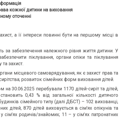
нформація
рава кожної дитини на виховання
йному оточенні
хист, а її інтереси повинні бути на першому місці в
ть за забезпечення належного рівня життя дитини. У
 забезпечити піклування, органи опіки та піклування
 та захист.
ргани місцевого самоврядування, як є захист прав та
сирітства; розвиток сімейних форм виховання дітей.
м на 30.06.2025 перебували 1170 дітей-сиріт та дітей,
становить 0,43 % від загальної кількості дитячого
будинків сімейного типу (далі ДБСТ) – 102 вихованці,
х дітей, 870 дітей виховується в сім’ях опікунів та
 у сім’ях родичів/знайомих; 11 – у сім’ях патронатних