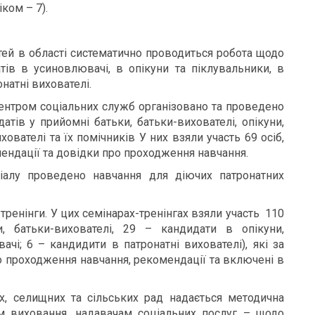
ком – 7).
тей в області систематично проводиться робота щодо
ів в усиновлювачі, в опікуни та піклувальники, в
натні вихователі.
ентром соціальних служб організовано та проведено
атів у прийомні батьки, батьки-вихователі, опікуни,
ователі та їх помічників У них взяли участь 69 осіб,
ендації та довідки про проходження навчання.
іалу проведено навчання для діючих патронатних
тренінги. У цих семінарах-тренінгах взяли участь 110
, батьки-вихователі, 29 – кандидати в опікуни,
чі; 6 – кандидити в патронатні вихователі), які за
о проходження навчання, рекомендації та включені в
х, селищних та сільських рад надається методична
м виховання, надавачам соціальних послуг – щодо