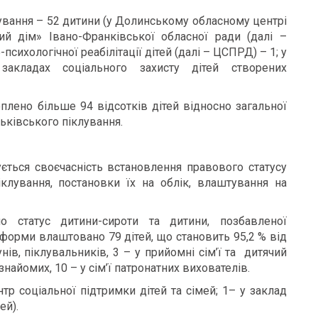
ування – 52 дитини (у Долинському обласному центрі
ий дім» Івано-Франківської обласної ради (далі –
сихологічної реабілітації дітей (далі – ЦСПРД) – 1; у
 закладах соціального захисту дітей створених
лено більше 94 відсотків дітей відносно загальної
тьківського піклування.
ується своєчасність встановлення правового статусу
іклування, постановки їх на облік, влаштування на
о статус дитини-сироти та дитини, позбавленої
і форми влаштовано 79 дітей, що становить 95,2 % від
кунів, піклувальників, 3 – у прийомні сім’ї та дитячий
знайомих, 10 – у сім’ї патронатних вихователів.
р соціальної підтримки дітей та сімей; 1– у заклад
ей).