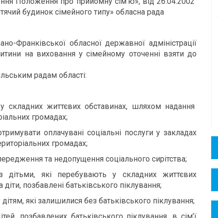
ення Положення про прийомну сім’ю», від 26.04.2002
ячий будинок сімейного типу» обласна рада
ано-Франківської обласної державної адміністрації
итини на виховання у сімейному оточенні взяти до
льським радам області:
ь у складних життєвих обставинах, шляхом надання
ріальних громадах;
отримувати оплачувані соціальні послуги у закладах
територіальних громадах;
ередження та недопущення соціального сирітства;
 з дітьми, які перебувають у складних життєвих
а діти, позбавлені батьківського піклування;
дітям, які залишилися без батьківського піклування;
тей, позбавлених батьківського піклування, в сім’ї