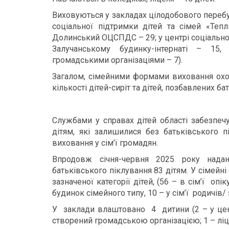
Виховуються у закладах цілодобового переб
соціальної підтримки дітей та сімей «Тепл
Долинський ОЦСПДС – 29; у центрі соціально-п
Залучанському будинку-інтернаті – 15,
громадськими організаціями – 7).
Загалом, сімейними формами виховання охоп
кількості дітей-сиріт та дітей, позбавлених ба
Службами у справах дітей області забезпеч
дітям, які залишилися без батьківського п
виховання у сім’ї громадян.
Впродовж січня-червня 2025 року надан
батьківського піклування 83 дітям. У сімейн
зазначеної категорії дітей, (56 – в сім’ї опі
будинок сімейного типу, 10 – у сім’ї родичів/ 
У заклади влаштовано 4 дитини (2 – у цент
створений громадською організацією; 1 – ліц