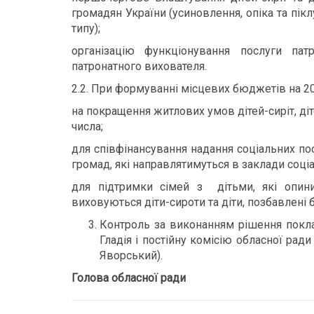
громадян України (усиновлення, опіка та пік
типу);
організацію функціонування послуги па
патронатного вихователя.
2.2. При формуванні місцевих бюджетів на 2
на покращення житлових умов дітей-сиріт, діте
числа;
для співфінансування надання соціальних по
громад, які направлятимуться в заклади соціал
для підтримки сімей з дітьми, які опини
виховуються діти-сироти та діти, позбавлені 
Контроль за виконанням рішення покла
Гладія і постійну комісію обласної ради
Яворський).
Голова обласної ради О