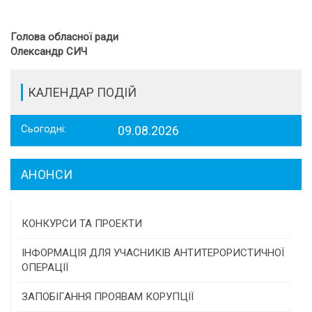
Голова обласної ради
Олександр СИЧ
КАЛЕНДАР ПОДІЙ
Сьогодні:
09.08.2026
АНОНСИ
КОНКУРСИ ТА ПРОЕКТИ
Конкурс проектів та програм місцевого
ІНФОРМАЦІЯ ДЛЯ УЧАСНИКІВ АНТИТЕРОРИСТИЧНОЇ
самоврядування
ОПЕРАЦІЇ
Конкурс інститутів громадянського суспільства
ЗАПОБІГАННЯ ПРОЯВАМ КОРУПЦІЇ