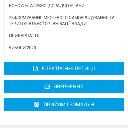
Програми/конкурси МТД
КОНСУЛЬТАТИВНО-ДОРАДЧІ ОРГАНИ
Консультативна рада
РЕФОРМУВАННЯ МІСЦЕВОГО САМОВРЯДУВАННЯ ТА
ТЕРИТОРІАЛЬНОЇ ОРГАНІЗАЦІЇ ВЛАДИ
Громадська рада
ПРИКАРПАТТЯ
Історична довідка
ВИБОРИ 2020
Карта області
ЕЛЕКТРОННІ ПЕТИЦІЇ
Районні, міські ради
ЗВЕРНЕННЯ
ПРИЙОМ ГРОМАДЯН