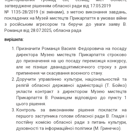
затверджене рішенням обласної ради від 17.05.2019
№ 1135-28/2019 (зі змінами), з метою виконання завдань,
покладених на Музей мистецтв Прикарпаття в умовах війни
з російським агресором та беручи до уваги заяву В.
Романця від 28.07.2025, обласна рада
вирішила:
Призначити Романця Василя Федоровича на посаду
директора Музею мистецтв Прикарпаття строково
до призначення на цю посаду переможця конкурсу,
але не пізніше дванадцятимісячного строку з дня
припинення чи скасування воєнного стану.
Доручити управлінню культури, національностей та
релігій обласної державної адміністрації (Т. Бойко)
укласти контракт з директором Музею мистецтв
Прикарпаття В. Романцем відповідно до пункту 1
цього рішення.
Контроль за виконанням рішення покласти на
першого заступника голови обласної ради В. Гладія і
постійну комісію обласної ради з питань культури,
духовності та інформаційної політики (М. Гринечко).