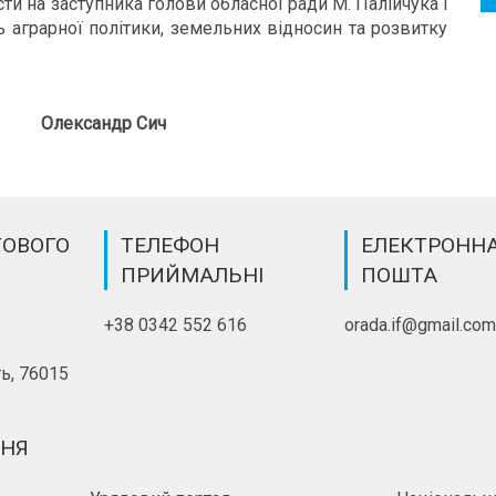
и на заступника голови обласної ради М. Палійчука і
ь аграрної політики, земельних відносин та розвитку
ександр Сич
ТОВОГО
ТЕЛЕФОН
ЕЛЕКТРОНН
ПРИЙМАЛЬНІ
ПОШТА
+38 0342 552 616
orada.if@gmail.co
ь, 76015
ННЯ