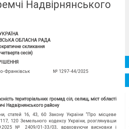
ремчі Надвірнянського
УКРАЇНА
ВСЬКА ОБЛАСНА РАДА
кратичне скликання
четверта сесія)
РІШЕННЯ
Франківськ № 1297-44/2025
сність територіальних громад сіл, селищ, міст області
мчі Надвірнянського району
їни, статей 16, 43, 60 Закону України “Про місцеве
6, 117, 120 Земельного кодексу України, розглянувши
09.2025 № 2409/01-33/03, враховуючи висновки і