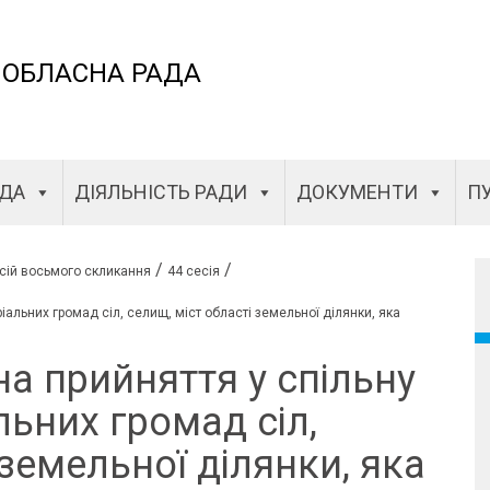
 ОБЛАСНА РАДА
АДА
ДІЯЛЬНІСТЬ РАДИ
ДОКУМЕНТИ
ПУ
/
/
сій восьмого скликання
44 сесія
іальних громад сіл, селищ, міст області земельної ділянки, яка
а прийняття у спільну
льних громад сіл,
 земельної ділянки, яка