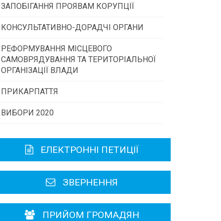
ЗАПОБІГАННЯ ПРОЯВАМ КОРУПЦІЇ
Конкурс інститутів громадянського
суспільства
КОНСУЛЬТАТИВНО-ДОРАДЧІ ОРГАНИ
РЕФОРМУВАННЯ МІСЦЕВОГО
Консультативна рада
Програми/конкурси МТД
САМОВРЯДУВАННЯ ТА ТЕРИТОРІАЛЬНОЇ
ОРГАНІЗАЦІЇ ВЛАДИ
Громадська рада
ПРИКАРПАТТЯ
ВИБОРИ 2020
Історична довідка
Карта області
ЕЛЕКТРОННІ ПЕТИЦІЇ
Районні, міські ради
ЗВЕРНЕННЯ
ПРИЙОМ ГРОМАДЯН