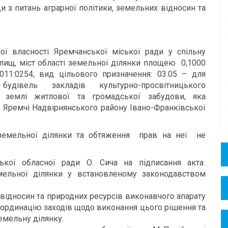
и з питань аграрної політики, земельних відносин та
ої власності Яремчанської міської ради у спільну
селищ, міст області земельної ділянки площею 0,1000
011:0254, вид цільового призначення: 03.05 – для
удівель закладів культурно-просвітницького
– землі житлової та громадської забудови, яка
 Яремчі Надвірнянського району Івано-Франківської
 земельної ділянки та обтяження прав на неї не
ької обласної ради О. Сича на підписання акта
мельної ділянки у встановленому законодавством
 відносин та природних ресурсів виконавчого апарату
ординацію заходів щодо виконання цього рішення та
емельну ділянку.