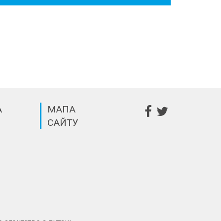
А
МАПА
САЙТУ
m