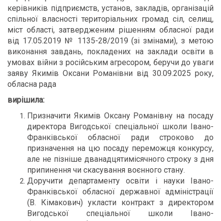
керівників підприємств, установ, закладів, організацій
спільної власності територіальних громад сіл, селищ,
міст області, затвердженим рішенням обласної ради
від 17.05.2019 № 1135-28/2019 (зі змінами), з метою
виконання завдань, покладених на заклади освіти в
умовах війни з російським агресором, беручи до уваги
заяву Якимів Оксани Романівни від 30.09.2025 року,
обласна рада
вирішила:
Призначити Якимів Оксану Романівну на посаду
директора Вигодської спеціальної школи Івано-
Франківської обласної ради строково до
призначення на цю посаду переможця конкурсу,
але не пізніше дванадцятимісячного строку з дня
припинення чи скасування воєнного стану.
Доручити департаменту освіти і науки Івано-
Франківської обласної державної адміністрації
(В. Кімакович) укласти контракт з директором
Вигодської спеціальної школи Івано-