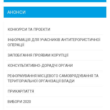
АНОНСИ
КОНКУРСИ ТА ПРОЕКТИ
Конкурс проектів та програм місцевого
ІНФОРМАЦІЯ ДЛЯ УЧАСНИКІВ АНТИТЕРОРИСТИЧНОЇ
самоврядування
ОПЕРАЦІЇ
Конкурс інститутів громадянського суспільства
ЗАПОБІГАННЯ ПРОЯВАМ КОРУПЦІЇ
Програми/конкурси МТД
КОНСУЛЬТАТИВНО-ДОРАДЧІ ОРГАНИ
Консультативна рада
РЕФОРМУВАННЯ МІСЦЕВОГО САМОВРЯДУВАННЯ ТА
ТЕРИТОРІАЛЬНОЇ ОРГАНІЗАЦІЇ ВЛАДИ
Громадська рада
ПРИКАРПАТТЯ
Історична довідка
ВИБОРИ 2020