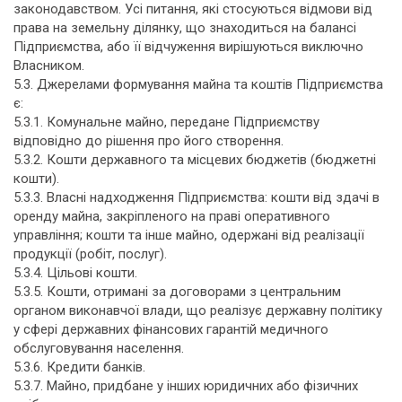
законодавством. Усі питання, які стосуються відмови від
права на земельну ділянку, що знаходиться на балансі
Підприємства, або її відчуження вирішуються виключно
Власником.
5.3. Джерелами формування майна та коштів Підприємства
є:
5.3.1. Комунальне майно, передане Підприємству
відповідно до рішення про його створення.
5.3.2. Кошти державного та місцевих бюджетів (бюджетні
кошти).
5.3.3. Власні надходження Підприємства: кошти від здачі в
оренду майна, закріпленого на праві оперативного
управління; кошти та інше майно, одержані від реалізації
продукції (робіт, послуг).
5.3.4. Цільові кошти.
5.3.5. Кошти, отримані за договорами з центральним
органом виконавчої влади, що реалізує державну політику
у сфері державних фінансових гарантій медичного
обслуговування населення.
5.3.6. Кредити банків.
5.3.7. Майно, придбане у інших юридичних або фізичних