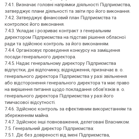
7.4.1. Визначає головні напрямки діяльності Підприємства,
затверджує плани діяльності та звіти про його виконання.
7.4.2. Затверджує фінансовий план Підприємства та
контролює його виконання.
7.4.3. Укладає і розриває контракт з генеральним
директором Підприємства на підставі рішення обласної
ради та здійснює контроль за його виконанням.
7.4.4. Організовує проведення конкурсу на заміщення
посади генерального директора.
7.4.5. Надає генеральному директору Підприємства
відпустки, дні відпочинку, відрядження, призначає в. о.
генерального директора Підприємства у разі звільнення
або відсторонення генерального директора та має право
на вирішення питання щодо покладання обов’язків в. о.
генерального директора Підприємства у разі його
тимчасової відсутності.
7.4.6. Здійснює контроль за ефективним використанням та
збереженням майна.
7.4.7. Здійснює інші повноваження, делеговані Власником.
7.5. Генеральний директор Підприємства:
7.5.1. Діє без довіреності від імені Підприємства,