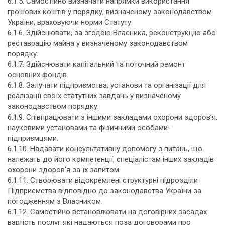
6.1.5. Самостійно визначати напрямки використання
грошових коштів у порядку, визначеному законодавством
України, враховуючи норми Статуту.
6.1.6. Здійснювати, за згодою Власника, реконструкцію або
реставрацію майна у визначеному законодавством
порядку.
6.1.7. Здійснювати капітальний та поточний ремонт
основних фондів.
6.1.8. Залучати підприємства, установи та організації для
реалізації своїх статутних завдань у визначеному
законодавством порядку.
6.1.9. Співпрацювати з іншими закладами охорони здоров’я,
науковими установами та фізичними особами-
підприємцями.
6.1.10. Надавати консультативну допомогу з питань, що
належать до його компетенції, спеціалістам інших закладів
охорони здоров’я за їх запитом.
6.1.11. Створювати відокремлені структурні підрозділи
Підприємства відповідно до законодавства України за
погодженням з Власником.
6.1.12. Cамостійно встановлювати на договірних засадах
вартість послуг які надаються поза договорами про