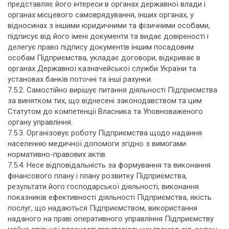
представляє його інтереси в органах державної влади і
органах місцевого самоврядування, інших органах, у
відносинах з іншими юридичними та фізичними особами,
підписує від його імені документи та видає довіреності і
делегує право підпису документів іншим посадовим
особам Підприємства, укладає договори, відкриває в
органах Державної казначейської служби України та
установах банків поточні та інші рахунки.
7.5.2. Самостійно вирішує питання діяльності Підприємства
за винятком тих, що віднесені законодавством та цим
Статутом до компетенції Власника та Уповноваженого
органу управління.
7.5.3. Організовує роботу Підприємства щодо надання
населенню медичної допомоги згідно з вимогами
нормативно-правових актів.
7.5.4. Несе відповідальність за формування та виконання
фінансового плану і плану розвитку Підприємства,
результати його господарської діяльності, виконання
показників ефективності діяльності Підприємства, якість
послуг, що надаються Підприємством, використання
наданого на праві оперативного управління Підприємству