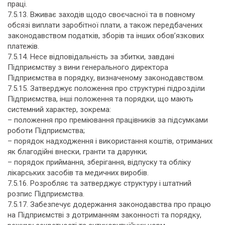
праці.
7.5.13. Вживає заходів щодо своєчасної та в повному
обсязі виплати заробітної плати, а також передбачених
законодавством податків, зборів та інших обов’язкових
платежів.
7.5.14. Несе відповідальність за збитки, завдані
Підприємству з вини генерального директора
Підприємства в порядку, визначеному законодавством.
7.5.15. Затверджує положення про структурні підрозділи
Підприємства, інші положення та порядки, що мають
системний характер, зокрема:
– положення про преміювання працівників за підсумками
роботи Підприємства;
– порядок надходження і використання коштів, отриманих
як благодійні внески, гранти та дарунки;
– порядок приймання, зберігання, відпуску та обліку
лікарських засобів та медичних виробів.
7.5.16. Розробляє та затверджує структуру і штатний
розпис Підприємства.
7.5.17. Забезпечує додержання законодавства про працю
на Підприємстві з дотриманням законності та порядку,