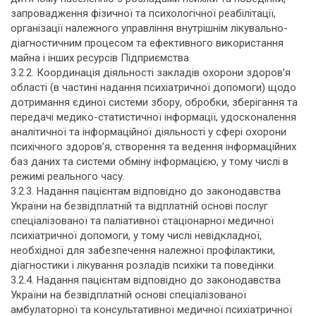
запровадження фізичної та психологічної реабілітації,
організації належного управління внутрішнім лікувально-
діагностичним процесом та ефективного використання
майна і інших ресурсів Підприємства.
3.2.2. Координація діяльності закладів охорони здоров’я
області (в частині надання психіатричної допомоги) щодо
дотримання єдиної системи збору, обробки, зберігання та
передачі медико-статистичної інформації, удосконалення
аналітичної та інформаційної діяльності у сфері охорони
психічного здоров’я, створення та ведення інформаційних
баз даних та системи обміну інформацією, у тому числі в
режимі реального часу.
3.2.3. Надання пацієнтам відповідно до законодавства
України на безвідплатній та відплатній основі послуг
спеціалізованої та паліативної стаціонарної медичної
психіатричної допомоги, у тому числі невідкладної,
необхідної для забезпечення належної профілактики,
діагностики і лікування розладів психіки та поведінки.
3.2.4. Надання пацієнтам відповідно до законодавства
України на безвідплатній основі спеціалізованої
амбулаторної та консультативної медичної психіатричної