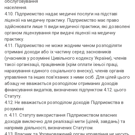
обслуговування
населення.
4.10. Підприємство надає медичні послуги на підставі
ліцензії на медичну практику. Підприємство має право
здійснювати лише ті види медичної практики, які дозволені
органом ліцензування при видачі ліцензії на медичну
практику.
4.11. Підприємство не може жодним чином розподіляти
отримані доходи або їх частину серед засновників
(учасників у розумінні Цивільного кодексу України), членів
такої організації, працівників (крім оплати їхньої праці,
нарахування єдиного соціального внеску), членів органів
управління та інших пов’язаних з ними осіб. Для цілей цього
абзацу не вважається розподілом отриманих доходів
фінансування видатків, визначених підпунктом 4.12. цього
Статуту.
4.12. Не вважається розподілом доходів Підприємства в
розумінні
п. 4.11. Статуту використання Підприємством власних
доходів виключно для реалізації мети (цілей, завдань) та
напрямів діяльності, визначених Статутом.
4.13. Власник та Уповноважений орган управління не несуть