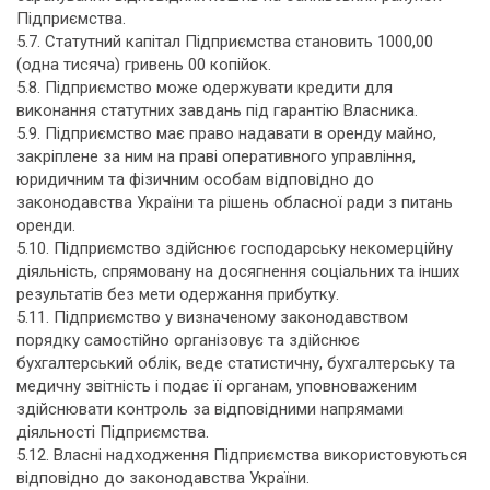
Підприємства.
5.7. Статутний капітал Підприємства становить 1000,00
(одна тисяча) гривень 00 копійок.
5.8. Підприємство може одержувати кредити для
виконання статутних завдань під гарантію Власника.
5.9. Підприємство має право надавати в оренду майно,
закріплене за ним на праві оперативного управління,
юридичним та фізичним особам відповідно до
законодавства України та рішень обласної ради з питань
оренди.
5.10. Підприємство здійснює господарську некомерційну
діяльність, спрямовану на досягнення соціальних та інших
результатів без мети одержання прибутку.
5.11. Підприємство у визначеному законодавством
порядку самостійно організовує та здійснює
бухгалтерський облік, веде статистичну, бухгалтерську та
медичну звітність і подає її органам, уповноваженим
здійснювати контроль за відповідними напрямами
діяльності Підприємства.
5.12. Власні надходження Підприємства використовуються
відповідно до законодавства України.