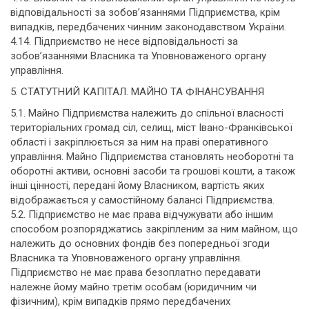
відповідальності за зобов’язаннями Підприємства, крім
випадків, передбачених чинним законодавством України.
4.14. Підприємство не несе відповідальності за
зобов’язаннями Власника та Уповноваженого органу
управління.
5. СТАТУТНИЙ КАПІТАЛ. МАЙНО ТА ФІНАНСУВАННЯ
5.1. Майно Підприємства належить до спільної власності
територіальних громад сіл, селищ, міст Івано-Франківської
області і закріплюється за ним на праві оперативного
управління. Майно Підприємства становлять необоротні та
оборотні активи, основні засоби та грошові кошти, а також
інші цінності, передані йому Власником, вартість яких
відображається у самостійному балансі Підприємства.
5.2. Підприємство не має права відчужувати або іншим
способом розпоряджатись закріпленим за ним майном, що
належить до основних фондів без попередньої згоди
Власника та Уповноваженого органу управління.
Підприємство не має права безоплатно передавати
належне йому майно третім особам (юридичним чи
фізичним), крім випадків прямо передбачених