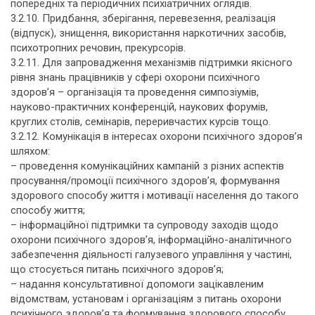
попередніх та періодичних психіатричних оглядів.
3.2.10. Придбання, зберігання, перевезення, реалізація
(відпуск), знищення, використання наркотичних засобів,
психотропних речовин, прекурсорів.
3.2.11. Для запровадження механізмів підтримки якісного
рівня знань працівників у сфері охорони психічного
здоров’я – організація та проведення симпозіумів,
науково-практичних конференцій, наукових форумів,
круглих столів, семінарів, переривчастих курсів тощо.
3.2.12. Комунікація в інтересах охорони психічного здоров’я
шляхом:
– проведення комунікаційних кампаній з різних аспектів
просування/промоції психічного здоров’я, формування
здорового способу життя і мотивації населення до такого
способу життя;
– інформаційної підтримки та супроводу заходів щодо
охорони психічного здоров’я, інформаційно-аналітичного
забезпечення діяльності галузевого управління у частині,
що стосується питань психічного здоров’я;
– надання консультативної допомоги зацікавленим
відомствам, установам і організаціям з питань охорони
психічного здоров’я та формування здорового способу