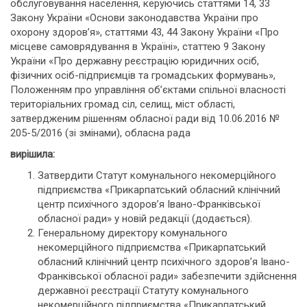
обслуговування населення, керуючись статтями 14, 33
Закону України «Основи законодавства України про
охорону здоров’я», статтями 43, 44 Закону України «Про
місцеве самоврядування в Україні», статтею 9 Закону
України «Про державну реєстрацію юридичних осіб,
фізичних осіб-підприємців та громадських формувань»,
Положенням про управління об’єктами спільної власності
територіальних громад сіл, селищ, міст області,
затвердженим рішенням обласної ради від 10.06.2016 №
205-5/2016 (зі змінами), обласна рада
вирішила:
Затвердити Статут комунального некомерційного
підприємства «Прикарпатський обласний клінічний
центр психічного здоров’я Івано-Франківської
обласної ради» у новій редакції (додається).
Генеральному директору комунального
некомерційного підприємства «Прикарпатський
обласний клінічний центр психічного здоров’я Івано-
Франківської обласної ради» забезпечити здійснення
державної реєстрації Статуту комунального
некомерційного підприємства «Прикарпатський