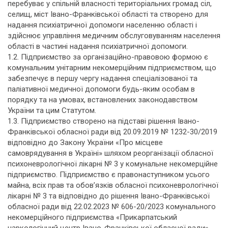
перебуває у спільній власності територіальних громад сіл,
селищ, міст Івано-Франківської області та створено для
надання психіатричної допомоги населенню області і
здійснює управління медичним обслуговуванням населення
області в частині надання психіатричної допомоги.
1.2. Підприємство за організаційно-правовою формою є
комунальним унітарним некомерційним підприємством, що
забезпечує в першу чергу надання спеціалізованої та
паліативної медичної допомоги будь-яким особам в
порядку та на умовах, встановлених законодавством
України та цим Статутом.
1.3. Підприємство створено на підставі рішення Івано-
Франківської обласної ради від 20.09.2019 № 1232-30/2019
відповідно до Закону України «Про місцеве
самоврядування в Україні» шляхом реорганізації обласної
психоневрологічної лікарні № 3 у комунальне некомерційне
підприємство. Підприємство є правонаступником усього
майна, всіх прав та обов’язків обласної психоневрологічної
лікарні № 3 та відповідно до рішення Івано-Франківської
обласної ради від 22.02.2023 № 606-20/2023 комунального
некомерційного підприємства «Прикарпатський