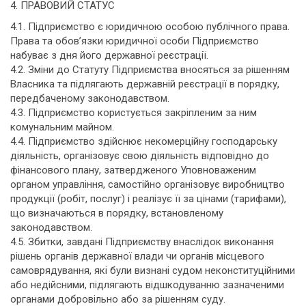
4. ПРАВОВИЙ СТАТУС
4.1. Підприємство є юридичною особою публічного права.
Права та обов’язки юридичної особи Підприємство
набуває з дня його державної реєстрації.
4.2. Зміни до Статуту Підприємства вносяться за рішенням
Власника та підлягають державній реєстрації в порядку,
передбаченому законодавством.
4.3. Підприємство користується закріпленим за ним
комунальним майном.
4.4. Підприємство здійснює некомерційну господарську
діяльність, організовує свою діяльність відповідно до
фінансового плану, затвердженого Уповноваженим
органом управління, самостійно організовує виробництво
продукції (робіт, послуг) і реалізує її за цінами (тарифами),
що визначаються в порядку, встановленому
законодавством.
4.5. Збитки, завдані Підприємству внаслідок виконання
рішень органів державної влади чи органів місцевого
самоврядування, які були визнані судом неконституційними
або недійсними, підлягають відшкодуванню зазначеними
органами добровільно або за рішенням суду.