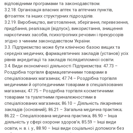
відповідними програмами та законодавством.
3.2.18. Організація власних аптек та аптечних пунктів,
фітоаптек та інших структурних підрозділів.
3.2.19. Виробництво, виготовлення, зберігання, перевезення,
придбання, реалізація (відпуск), використання, знищення
наркотичних засобів, психотропних речовин і прекурсорів
згідно з чинним законодавством України.
3.3. Підприємство може бути клінічною базою вищих та
середніх медичних, фармацевтичних закладів (установ) усіх
рівнів акредитації та закладів післядипломної освіти.
3.4. Види економічної діяльності Підприємства: 47.73 –
Роздрібна торгівля фармацевтичними товарами в
спеціалізованих магазинах; 47.74 – Роздрібна торгівля
медичними й ортопедичними товарами в спеціалізованих
магазинах; 47.75 – Роздрібна торгівля косметичними
товарами та туалетними приналежностями в
спеціалізованих магазинах; 86.10 – Діяльність лікарняних
закладів (основний); 86.21 – Загальна медична практика;
86.22 – Спеціалізована медична практика; 86.90 – Інша
діяльність у сфері охорони здоров’я; 85.59 – Інші види
освіти, н. в. і. у., 88.90 – Інші види соціальної допомоги без