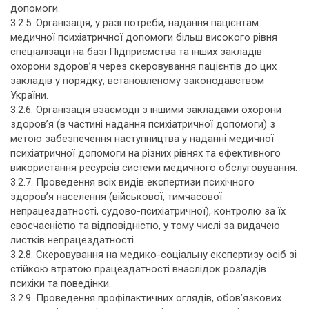
допомоги.
3.2.5. Організація, у разі потреби, надання пацієнтам
медичної психіатричної допомоги більш високого рівня
спеціалізації на базі Підприємства та інших закладів
охорони здоров’я через скеровування пацієнтів до цих
закладів у порядку, встановленому законодавством
України.
3.2.6. Організація взаємодії з іншими закладами охорони
здоров’я (в частині надання психіатричної допомоги) з
метою забезпечення наступництва у наданні медичної
психіатричної допомоги на різних рівнях та ефективного
використання ресурсів системи медичного обслуговування.
3.2.7. Проведення всіх видів експертизи психічного
здоров’я населення (військової, тимчасової
непрацездатності, судово-психіатричної), контролю за їх
своєчасністю та відповідністю, у тому числі за видачею
листків непрацездатності.
3.2.8. Скеровування на медико-соціальну експертизу осіб зі
стійкою втратою працездатності внаслідок розладів
психіки та поведінки.
3.2.9. Проведення профілактичних оглядів, обов’язкових