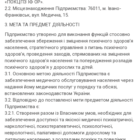
«ПОКЦПЗ ІФ ОР».
2.2. Місцезнаходження Підприємства: 76011, м. Івано-
Франківськ, вул. Медична, 15.
3. МЕТА ТА ПРЕДМЕТ ДІЯЛЬНОСТІ
Підприємство утворено для виконання функцій стосовно
забезпечення збереження і зміцнення психічного здоров’я
населення, стратегічного управління з питань психічного
здоров’я, проведення заходів, спрямованих на зміцнення
психічного здоров’я населення та попередження розладів
психічного здоров’я у дорослих та дітей.
3.1. Основною метою діяльності Підприємства є
забезпечення медичного обслуговування населення через
надання йому медичних послуг у порядку та обсязі,
встановлених законодавством України.
3.2. Відповідно до поставленої мети предметом діяльності
Підприємства є:
3.2.1. Створення разом із Власником умов, необхідних для
забезпечення доступної та якісної медичної психіатричної,
наркологічної, психотерапевтичної, психологічної,
неврологічної, паліативної допомоги дорослому та
дитячому населенню з розладами психіки та поведінки,