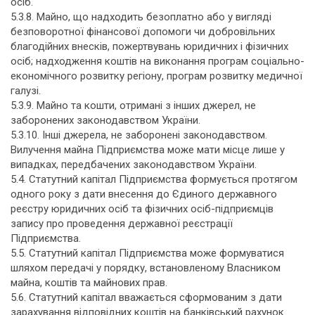
осіб.
5.3.8. Майно, що надходить безоплатно або у вигляді
безповоротної фінансової допомоги чи добровільних
благодійних внесків, пожертвувань юридичних і фізичних
осіб; надходження коштів на виконання програм соціально-
економічного розвитку регіону, програм розвитку медичної
галузі.
5.3.9. Майно та кошти, отримані з інших джерел, не
заборонених законодавством України.
5.3.10. Інші джерела, не заборонені законодавством.
Вилучення майна Підприємства може мати місце лише у
випадках, передбачених законодавством України.
5.4. Статутний капітал Підприємства формується протягом
одного року з дати внесення до Єдиного державного
реєстру юридичних осіб та фізичних осіб-підприємців
запису про проведення державної реєстрації
Підприємства.
5.5. Статутний капітал Підприємства може формуватися
шляхом передачі у порядку, встановленому Власником
майна, коштів та майнових прав.
5.6. Статутний капітал вважається сформованим з дати
зарахування відповідних коштів на банківський рахунок