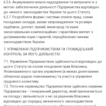
6.2.6. Акумулювати власні надходження та витрачати їх з
метою забезпечення діяльності Підприємства відповідно
до чинного законодавства України та цього Статуту.
6.2.7. Розробляти форми і системи оплати праці, схеми
посадових окладів, умови запровадження та розміри
надбавок, доплат, премій, винагород та інших
заохочувальних компенсаційних і гарантійних виплат з
дотриманням норм і гарантій, передбачених чинним
законодавством України.
7. УПРАВЛІННЯ ПІДПРИЄМСТВОМ ТА ГРОМАДСЬКИЙ
КОНТРОЛЬ ЗА ЙОГО ДІЯЛЬНІСТЮ
7.1. Управління Підприємством здійснюється відповідно до
цього Статуту на основі поєднання прав Власника,
Уповноваженого органу управління (в межах делегованих
обласною радою повноважень) та участі в управлінні
трудового колективу.
7.2. Поточне керівництво Підприємством здійснює керівник
Підприємства – генеральний директор, який призначається
на посаду і звільняється з неї за рішенням Власника
відповідно до порядку, визначеного законодавством