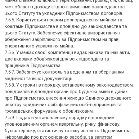
майна спільної власності територіальних громад сіл, селищ,
міст області і доходу згідно з вимогами законодавства,
цього Статуту та укладених Підприємством договорів.
7.5.5. Користується правом розпорядження майном та
коштами Підприємства відповідно до законодавства та
цього Статуту. Забезпечує ефективне використання і
збереження закріпленого за Підприємством на праві
оперативного управління майна.
7.5.6. У межах своєї компетенції видає накази та інші акти,
дає вказівки обов’язкові для всіх підрозділів та
працівників Підприємства.
7.5.7. Забезпечує контроль за веденням та зберіганням
медичної та іншої документації.
7.5.8. У строки і в порядку, встановленому законодавством,
повідомляє відповідні органи про будь-які зміни в даних
про Підприємство, внесення яких до Єдиного державного
реєстру юридичних осіб, фізичних осіб-підприємців та
громадських формувань є обов’язковим.
7.5.9. Подає в установленому порядку відповідним
уповноваженим органам квартальну, річну, фінансову,
бухгалтерську, статистичну та іншу звітність Підприємства,
інформацію про рух основних засобів, за запитом