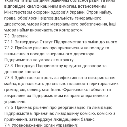
України та відповідним рішенням обласної ради, та який
відповідає кваліфікаційним вимогам, встановленим
Міністерством охорони здоров’я України. Строк найму,
права, обов’язки і відповідальність генерального
директора, умови його матеріального забезпечення, інші
умови найму визначаються контрактом.
7.3. Власник:
7.3.1. Затверджує Статут Підприємства та зміни до нього.
7.3.2. Приймає рішення про призначення на посаду та
звільнення з посади генерального директора
Підприємства на умовах контракту.
7.3.3. Погоджує Підприємству кредитні договори та
договори застави.
7.3.4. Здійснює контроль за ефективністю використання
майна, що належить до спільної власності територіальних
громад сіл, селищ, міст Івано-Франківської області та
закріплене за Підприємством на праві оперативного
управління.
7.3.5. Приймає рішення про реорганізацію та ліквідацію
Підприємства, призначає ліквідаційну комісію, комісію з
припинення, затверджує ліквідаційний баланс.
7.4. Уповноважений орган управління: