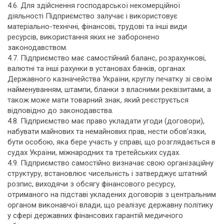
4.6. Для здійснення господарської некомерційної
діяльності Підприємство залучає і використовує
матеріально-технічні, фінансові, трудові та інші види
ресурсів, використання яких не заборонено
законодавством.
4.7. Підприємство має самостійний баланс, розрахункові,
валютні та інші рахунки в установах банків, органах
Державного казначейства України, круглу печатку зі своїм
найменуванням, штампи, бланки з власними реквізитами, а
також може мати товарний знак, який реєструється
відповідно до законодавства.
4.8. Підприємство має право укладати угоди (договори),
набувати майнових та немайнових прав, нести обов’язки,
бути особою, яка бере участь у справі, що розглядається в
судах України, міжнародних та третейських судах.
4.9. Підприємство самостійно визначає свою організаційну
структуру, встановлює чисельність і затверджує штатний
розпис, виходячи з обсягу фінансового ресурсу,
отриманого на підставі укладених договорів з центральним
органом виконавчої влади, що реалізує державну політику
у сфері державних фінансових гарантій медичного