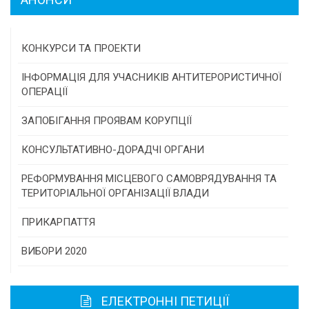
КОНКУРСИ ТА ПРОЕКТИ
Конкурс проектів та програм місцевого
ІНФОРМАЦІЯ ДЛЯ УЧАСНИКІВ АНТИТЕРОРИСТИЧНОЇ
самоврядування
ОПЕРАЦІЇ
Конкурс інститутів громадянського суспільства
ЗАПОБІГАННЯ ПРОЯВАМ КОРУПЦІЇ
Програми/конкурси МТД
КОНСУЛЬТАТИВНО-ДОРАДЧІ ОРГАНИ
Консультативна рада
РЕФОРМУВАННЯ МІСЦЕВОГО САМОВРЯДУВАННЯ ТА
ТЕРИТОРІАЛЬНОЇ ОРГАНІЗАЦІЇ ВЛАДИ
Громадська рада
ПРИКАРПАТТЯ
Історична довідка
ВИБОРИ 2020
Карта області
ЕЛЕКТРОННІ ПЕТИЦІЇ
Районні, міські ради