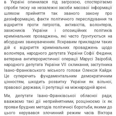
в Україні опинилася під загрозою, спостерігаємо
спроби тиску на незалежні засоби масової інформації
шляхом прийняття так званого закону про
дезінформацію, факти політичного переслідування та
відкриття проти патріотів, активістів, волонтерів,
захисників України і опозиційних політиків
кримінальних проваджень, які часто ґрунтуються на
абсурдних звинуваченнях. Яскравим прикладом таких
дій є відкриття кримінальних проваджень щодо
волонтера, народного депутата України Софії Федини,
ветерана антитерористичної операції Марусі Звіробій,
народного депутата України VII скликання, заступника
Івано-Франківського міського голови Олексія Кайди.
Це суперечить фундаментальним демократичним
цінностям, шкодить розвитку України як вільної,
правової держави, її репутації на міжнародній арені.
Ми, депутати Івано-Франківської обласної ради,
вважаємо такі дії неприйнятними, розцінюємо їх як
прояви брудних методів політичної боротьби, якими до
цього керувався злочинний режим часів Віктора