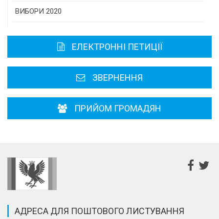
Історична довідка
ВИБОРИ 2020
Карта області
ЕЛЕКТРОННІ ПЕТИЦІЇ
Районні, міські ради
ЗВЕРНЕННЯ
ПРИЙОМ ГРОМАДЯН
АДРЕСА ДЛЯ ПОШТОВОГО ЛИСТУВАННЯ