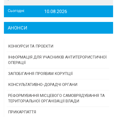
Сьогодні:
10.08.2026
АНОНСИ
КОНКУРСИ ТА ПРОЕКТИ
Конкурс проектів та програм місцевого
ІНФОРМАЦІЯ ДЛЯ УЧАСНИКІВ АНТИТЕРОРИСТИЧНОЇ
самоврядування
ОПЕРАЦІЇ
Конкурс інститутів громадянського суспільства
ЗАПОБІГАННЯ ПРОЯВАМ КОРУПЦІЇ
Програми/конкурси МТД
КОНСУЛЬТАТИВНО-ДОРАДЧІ ОРГАНИ
Консультативна рада
РЕФОРМУВАННЯ МІСЦЕВОГО САМОВРЯДУВАННЯ ТА
ТЕРИТОРІАЛЬНОЇ ОРГАНІЗАЦІЇ ВЛАДИ
Громадська рада
ПРИКАРПАТТЯ