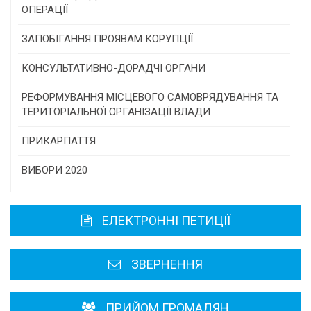
самоврядування
ОПЕРАЦІЇ
Конкурс інститутів громадянського суспільства
ЗАПОБІГАННЯ ПРОЯВАМ КОРУПЦІЇ
Програми/конкурси МТД
КОНСУЛЬТАТИВНО-ДОРАДЧІ ОРГАНИ
Консультативна рада
РЕФОРМУВАННЯ МІСЦЕВОГО САМОВРЯДУВАННЯ ТА
ТЕРИТОРІАЛЬНОЇ ОРГАНІЗАЦІЇ ВЛАДИ
Громадська рада
ПРИКАРПАТТЯ
Історична довідка
ВИБОРИ 2020
Карта області
ЕЛЕКТРОННІ ПЕТИЦІЇ
Районні, міські ради
ЗВЕРНЕННЯ
ПРИЙОМ ГРОМАДЯН