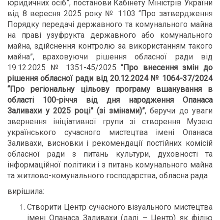
юридичних осіб”, постанови Кабінету Міністрів України
від 8 вересня 2025 року № 1103 “Про затвердження
Порядку передачі державного та комунального майна
на праві узуфрукта державного або комунального
майна, здійснення контролю за використанням такого
майна”, враховуючи рішення обласної ради від
19.12.2025 № 1351-45/2025 “
Про внесення змін до
рішення обласної ради від 20.12.2024 № 1064-37/2024
“Про регіональну цільову програму вшанування в
області 100-річчя від дня народження Опанаса
Заливахи у 2025 році” (зі змінами)”
, беручи до уваги
звернення ініціативної групи зі створення Музею
українського сучасного мистецтва імені Опанаса
Заливахи, висновки і рекомендації постійних комісій
обласної ради з питань культури, духовності та
інформаційної політики і з питань комунального майна
та житлово-комунального господарства, обласна рада
вирішила:
Створити Центр сучасного візуального мистецтва
імені Опанаса Заливахи (далі – Центр) як філію