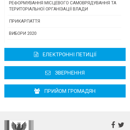
Консультативна рада
РЕФОРМУВАННЯ МІСЦЕВОГО САМОВРЯДУВАННЯ ТА
ТЕРИТОРІАЛЬНОЇ ОРГАНІЗАЦІЇ ВЛАДИ
Громадська рада
ПРИКАРПАТТЯ
Історична довідка
ВИБОРИ 2020
Карта області
ЕЛЕКТРОННІ ПЕТИЦІЇ
Районні, міські ради
ЗВЕРНЕННЯ
ПРИЙОМ ГРОМАДЯН