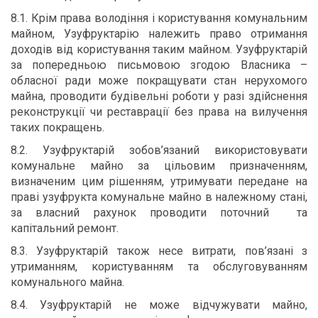
8.1. Крім права володіння і користування комунальним
майном, Узуфруктарію належить право отримання
доходів від користування таким майном. Узуфруктарій
за попередньою письмовою згодою Власника –
обласної ради може покращувати стан нерухомого
майна, проводити будівельні роботи у разі здійснення
реконструкції чи реставрації без права на вилучення
таких покращень.
8.2. Узуфруктарій зобов’язаний використовувати
комунальне майно за цільовим призначенням,
визначеним цим рішенням, утримувати передане на
праві узуфрукта комунальне майно в належному стані,
за власний рахунок проводити поточний та
капітальний ремонт.
8.3. Узуфруктарій також несе витрати, пов’язані з
утриманням, користуванням та обслуговуванням
комунального майна.
8.4. Узуфруктарій не може відчужувати майно,