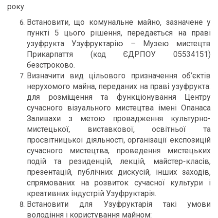
року.
Встановити, що комунальне майно, зазначене у
пункті 5 цього рішення, передається на праві
узуфрукта Узуфруктарію – Музею мистецтв
Прикарпаття (код ЄДРПОУ 05534151)
безстроково.
Визначити вид цільового призначення об’єктів
нерухомого майна, переданих на праві узуфрукта:
для розміщення та функціонування Центру
сучасного візуального мистецтва імені Опанаса
Заливахи з метою провадження культурно-
мистецької, виставкової, освітньої та
просвітницької діяльності, організації експозицій
сучасного мистецтва, проведення мистецьких
подій та резиденцій, лекцій, майстер-класів,
презентацій, публічних дискусій, інших заходів,
спрямованих на розвиток сучасної культури і
креативних індустрій Узуфруктарія.
Встановити для Узуфруктарія такі умови
володіння і користування майном: