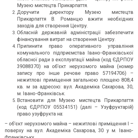
Музею мистецтв Прикарпаття.
Доручити директору Музею мистецтв
Прикарпаття В. Романцю вжити необхідних
заходів для створення Центру.
Обласній державній адміністрації забезпечити
фінансування витрат на створення Центру.
Припинити право оперативного управління
комунального підприємства Івано-Франківської
обласної ради з експлуатації майна (код ЄДРПОУ
39088370) на об’єкт нерухомого майна (номер
запису про інше речове право 57194706) –
нежитлові приміщення загальною площею 808,4
кв. м за адресою: вул. Академіка Сахарова, 30,
м. Івано-Франківськ.
Встановити для Музею мистецтв Прикарпаття
(код ЄДРПОУ 05534151) (далі – Узуфруктарій)
право узуфрукта на:
– об’єкт нерухомого майна – нежитлові приміщення I –
поверху на вул. Академіка Сахарова, 30 у м. Івано-
Франківську,