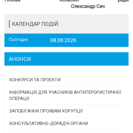
Олександр Сич
КАЛЕНДАР ПОДІЙ
Сьогодні:
08.08.2026
АНОНСИ
КОНКУРСИ ТА ПРОЕКТИ
Конкурс проектів та програм місцевого
ІНФОРМАЦІЯ ДЛЯ УЧАСНИКІВ АНТИТЕРОРИСТИЧНОЇ
самоврядування
ОПЕРАЦІЇ
Конкурс інститутів громадянського суспільства
ЗАПОБІГАННЯ ПРОЯВАМ КОРУПЦІЇ
Програми/конкурси МТД
КОНСУЛЬТАТИВНО-ДОРАДЧІ ОРГАНИ