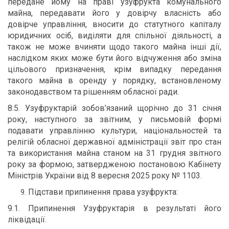
передане йому на праві узуфрукта комунального
майна, передавати його у довірчу власність або
довірче управління, вносити до статутного капіталу
юридичних осіб, виділяти для спільної діяльності, а
також не може вчиняти щодо такого майна інші дії,
наслідком яких може бути його відчуження або зміна
цільового призначення, крім випадку передання
такого майна в оренду у порядку, встановленому
законодавством та рішенням обласної ради.
8.5. Узуфруктарій зобов’язаний щорічно до 31 січня
року, наступного за звітним, у письмовій формі
подавати управлінню культури, національностей та
релігій обласної державної адміністрації звіт про стан
та використання майна станом на 31 грудня звітного
року за формою, затвердженою постановою Кабінету
Міністрів України від 8 вересня 2025 року № 1103.
Підстави припинення права узуфрукта:
9.1. Припинення Узуфруктарія в результаті його
ліквідації.