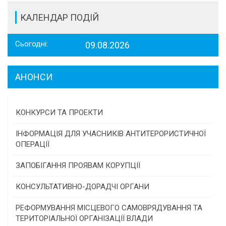
КАЛЕНДАР ПОДІЙ
Сьогодні:
09.08.2026
АНОНСИ
КОНКУРСИ ТА ПРОЕКТИ
Конкурс проектів та програм місцевого
ІНФОРМАЦІЯ ДЛЯ УЧАСНИКІВ АНТИТЕРОРИСТИЧНОЇ
самоврядування
ОПЕРАЦІЇ
Конкурс інститутів громадянського суспільства
ЗАПОБІГАННЯ ПРОЯВАМ КОРУПЦІЇ
Програми/конкурси МТД
КОНСУЛЬТАТИВНО-ДОРАДЧІ ОРГАНИ
Консультативна рада
РЕФОРМУВАННЯ МІСЦЕВОГО САМОВРЯДУВАННЯ ТА
ТЕРИТОРІАЛЬНОЇ ОРГАНІЗАЦІЇ ВЛАДИ