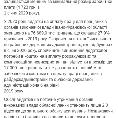
залишається меншим за мінімальний розмір заробітної
плати (4 723 грн. з
1 січня 2020 року).
У 2020 році видатки на оплату праці для працівників
органів виконавчої влади Івано-Франківської області
зменшено на 76 689,9 тис. гривень, що складає 27,9%
призначень 2019 року. Скорочення штатної чисельності
по районних державних адміністраціях, яке відбудеться
в січні 2020 року, спричинить виникнення додаткової
потреби в коштах на виплату розрахункових та
компенсації за невикористані дні відпустки в розмірі до
17 000 тис. гривень та не дозволить в повній мірі
забезпечити коштами на оплату праці працівників
райдержадміністрацій та обласної державної
адміністрації хоча б на рівні
2019 року.
Обсяг видатків на поточне утримання органів
виконавчої влади обласної ланки становить лише 2,0
відсотка до загального обсягу асигнувань. Незважаючи
на ріст цін і тарифів на товари та послуги, впродовж