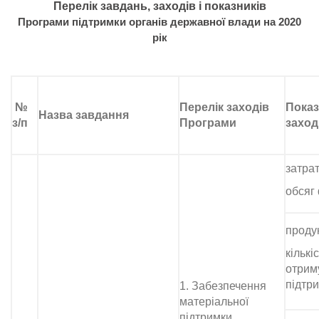
Перелік завдань, заходів і показників
Програми підтримки органів державної влади на 2020
рік
№
Перелік заходів
Показ
Назва завдання
з/п
Програми
заход
затрат
обсяг
продук
кількі
отрим
підтр
1. Забезпечення
матеріальної
підтримки