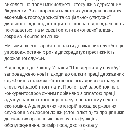
виходять на прямі міжбюджетні стосунки з державним
бюджетом. За створення належних умов для розвитку
економіки, господарської та соціально-культурної
діяльності відповідної території повна відповідальність
покладається на місцеві органи виконавчої влади,
зокрема й обласної ланки.
Низький рівень заробітної плати державних службовців
упродовж останніх років дискредитує престижність
державної служби.
Відповідно до Закону України “Про державну службу”
запроваджено нові підходи до оплати праці державних
службовців шляхом збільшення посадового окладу в
структурі заробітної плати. Проте і цей заробіток не є
конкурентоспроможним порівняно з оплатою праці
адмінуправлінського персоналу в реальному секторі
економіки. А для деяких категорій посад державних
службовців обласної ланки (спеціалістів) та працівників
державних органів, які виконують функції з
обслуговування, розмір посадового окладу