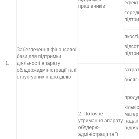
ефект
працівників
серед
підтр
якості
відсо
Забезпечення фінансової
підтр
бази для підтримки
1.
діяльності апарату
затрат
облдержадміністрації та її
структурних підрозділів
обсяг
продук
кількі
2. Поточне
матер
утримання апарату
надани
облдерж-
відря
адміністрації та її