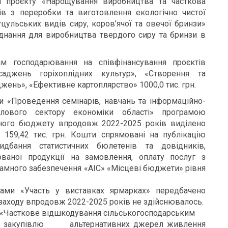
 проєкту «Нарощування виробництва та часткова
сів з переробки та виготовлення екологічно чистої
уцульських видів сиру, коров’ячої та овечої бринзи»
аднання для виробництва твердого сиру та бринзи в
м господарювання на співфінансування проєктів
аджень горіхоплідних культур», «Створення та
ень», «Ефективне картоплярство» 1000,0 тис. грн.
и «Проведення семінарів, навчань та інформаційно-
слового сектору економіки області» програмою
асного бюджету впродовж 2022-2025 років виділено
о 159,42 тис. грн. Кошти спрямовані на публікацію
идбання статистичних бюлетенів та довідників,
ованої продукції на замовлення, оплату послуг з
рамного забезпечення «АІС» «Місцеві бюджети» рівня
ами «Участь у виставках ярмарках» передбачено
 заходу впродовж 2022-2025 років не здійснювалось.
ми «Часткове відшкодування сільськогосподарським
акупівлю альтернативних джерел живлення