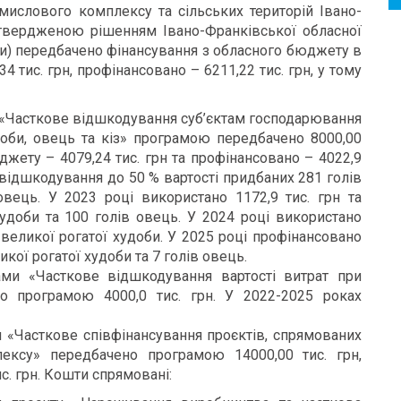
слового комплексу та сільських територій Івано-
атвердженою рішенням Івано-Франківської обласної
ами) передбачено фінансування з обласного бюджету в
34 тис. грн, профінансовано – 6211,22 тис. грн, у тому
 «Часткове відшкодування суб’єктам господарювання
доби, овець та кіз» програмою передбачено 8000,00
юджету – 4079,24 тис. грн та профінансовано – 4022,9
 відшкодування до 50 % вартості придбаних 281 голів
овець. У 2023 році використано 1172,9 тис. грн та
удоби та 100 голів овець. У 2024 році використано
в великої рогатої худоби. У 2025 році профінансовано
икої рогатої худоби та 7 голів овець.
ами «Часткове відшкодування вартості витрат при
но програмою 4000,0 тис. грн. У 2022-2025 роках
 «Часткове співфінансування проєктів, спрямованих
ексу» передбачено програмою 14000,00 тис. грн,
с. грн. Кошти спрямовані: