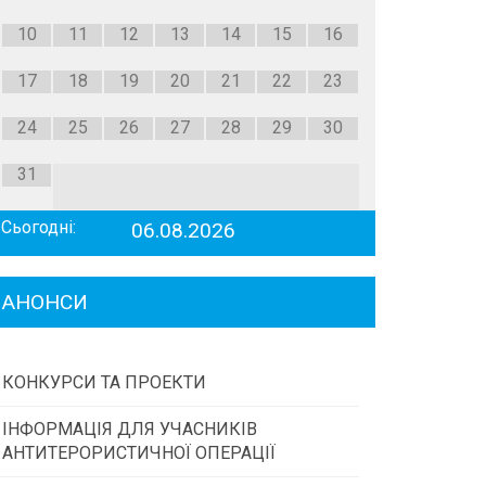
10
11
12
13
14
15
16
17
18
19
20
21
22
23
24
25
26
27
28
29
30
31
Сьогодні:
06.08.2026
АНОНСИ
КОНКУРСИ ТА ПРОЕКТИ
ІНФОРМАЦІЯ ДЛЯ УЧАСНИКІВ
Конкурс проектів та програм місцевого
АНТИТЕРОРИСТИЧНОЇ ОПЕРАЦІЇ
самоврядування