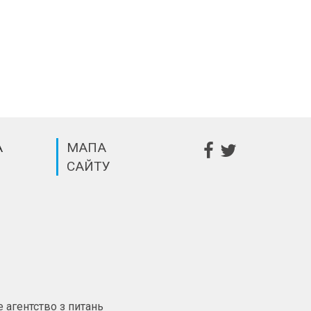
А
МАПА
САЙТУ
m
 агентство з питань