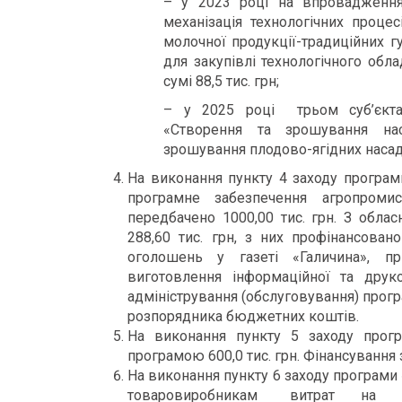
– у 2023 році на впровадження
механізація технологічних проце
молочної продукції-традиційних г
для закупівлі технологічного обл
сумі 88,5 тис. грн;
– у 2025 році трьом суб’єкта
«Створення та зрошування нас
зрошування плодово-ягідних насадж
На виконання пункту 4 заходу програм
програмне забезпечення агропроми
передбачено 1000,00 тис. грн. З обл
288,60 тис. грн, з них профінансован
оголошень у газеті «Галичина», пр
виготовлення інформаційної та друк
адміністрування (обслуговування) прог
розпорядника бюджетних коштів.
На виконання пункту 5 заходу прогр
програмою 600,0 тис. грн. Фінансування
На виконання пункту 6 заходу програ
товаровиробникам витрат на з