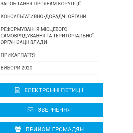
ЗАПОБІГАННЯ ПРОЯВАМ КОРУПЦІЇ
Конкурс інститутів громадянського
суспільства
КОНСУЛЬТАТИВНО-ДОРАДЧІ ОРГАНИ
РЕФОРМУВАННЯ МІСЦЕВОГО
Консультативна рада
Програми/конкурси МТД
САМОВРЯДУВАННЯ ТА ТЕРИТОРІАЛЬНОЇ
ОРГАНІЗАЦІЇ ВЛАДИ
Громадська рада
ПРИКАРПАТТЯ
ВИБОРИ 2020
Історична довідка
Карта області
ЕЛЕКТРОННІ ПЕТИЦІЇ
Районні, міські ради
ЗВЕРНЕННЯ
ПРИЙОМ ГРОМАДЯН