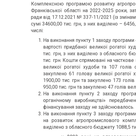
Комплексною програмою розвитку агропроми
Франківської області на 2022-2025 роки, з
ради від 17.12.2021 № 337-11/2021 (із змін
сумі 34600,00 тис. грн, з них виділено – 6456,
числі:
На виконання пункту 1 заходу програми
вартості придбаної великої рогатої ху
тис. грн, з них виділено з обласного б
тис. грн. Кошти спрямовані на часткове
великої рогатої худоби та 107 голів 
закуплено 61 голову великої рогатої х
1900,00 тис. грн та закуплено 173 голі
950,00 тис. грн та закуплено 47 голів вел
На виконання пункту 2 заходу прогр
органічному виробництві» передбаче
фінансування заходу не здійснювалось.
На виконання пункту 3 заходу програми
на розвиток агропромислового компл
виділено з обласного бюджету 1088,5 ти