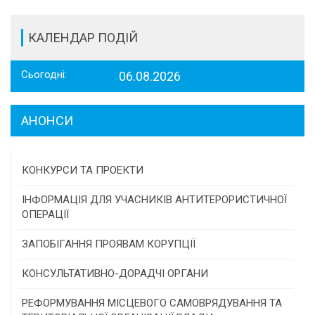
КАЛЕНДАР ПОДІЙ
Сьогодні:
06.08.2026
АНОНСИ
КОНКУРСИ ТА ПРОЕКТИ
Конкурс проектів та програм місцевого
ІНФОРМАЦІЯ ДЛЯ УЧАСНИКІВ АНТИТЕРОРИСТИЧНОЇ
самоврядування
ОПЕРАЦІЇ
Конкурс інститутів громадянського суспільства
ЗАПОБІГАННЯ ПРОЯВАМ КОРУПЦІЇ
Програми/конкурси МТД
КОНСУЛЬТАТИВНО-ДОРАДЧІ ОРГАНИ
Консультативна рада
РЕФОРМУВАННЯ МІСЦЕВОГО САМОВРЯДУВАННЯ ТА