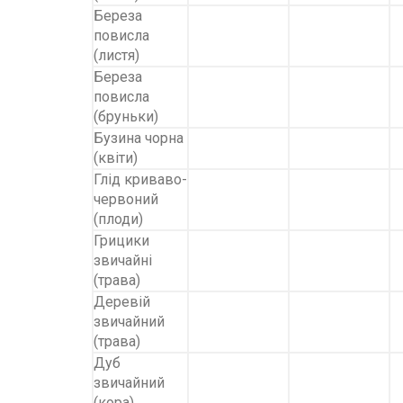
Береза
повисла
(листя)
Береза
повисла
(бруньки)
Бузина чорна
(квіти)
Глід криваво-
червоний
(плоди)
Грицики
звичайні
(трава)
Деревій
звичайний
(трава)
Дуб
звичайний
(кора)