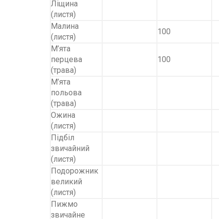
Ліщина
(листя)
Малина
100
(листя)
М’ята
перцева
100
(трава)
М’ята
польова
(трава)
Ожина
(листя)
Підбіл
звичайний
(листя)
Подорожник
великий
(листя)
Пижмо
звичайне