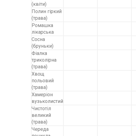
(квіти)
Полин гіркий
(трава)
Ромашка
лікарська
Сосна
(бруньки)
Фіалка
триколірна
(трава)
Хвощ
польовий
(трава)
Хамеріон
вузьколистий
Чистотіл
великий
(трава)
Череда
поникла