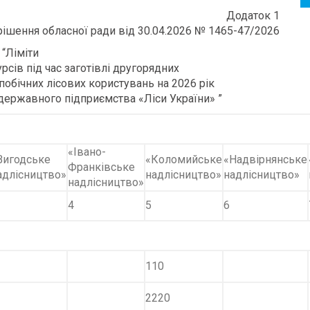
Додаток 1
рішення обласної ради від 30.04.2026 № 1465-47/2026
“Ліміти
рсів під час заготівлі другорядних
 побічних лісових користувань на 2026 рік
 державного підприємства «Ліси України» ”
«Івано-
Вигодське
«Коломийське
«Надвірнянське
Франківське
адлісництво»
надлісництво»
надлісництво»
надлісництво»
4
5
6
110
2220