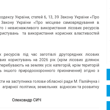
кодексу України, статей 6, 13, 39 Закону України «Про
43 Закону України «Про місцеве самоврядування в
ого і невиснажливого використання лісових ресурсів
ористувань та використання корисних властивостей
х ресурсів під час заготівлі другорядних лісових
ових користувань на 2026 рік (крім лісових ділянок
еребувають на землях усіх категорій, крім територій
ь іншого природоохоронного призначення) згідно з
и на заступника голови обласної ради М. Палійчука і
ь аграрної політики, земельних відносин та розвитку
лександр СИЧ