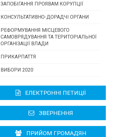
ЗАПОБІГАННЯ ПРОЯВАМ КОРУПЦІЇ
Конкурс інститутів громадянського
суспільства
КОНСУЛЬТАТИВНО-ДОРАДЧІ ОРГАНИ
РЕФОРМУВАННЯ МІСЦЕВОГО
Консультативна рада
Програми/конкурси МТД
САМОВРЯДУВАННЯ ТА ТЕРИТОРІАЛЬНОЇ
ОРГАНІЗАЦІЇ ВЛАДИ
Громадська рада
ПРИКАРПАТТЯ
ВИБОРИ 2020
Історична довідка
Карта області
ЕЛЕКТРОННІ ПЕТИЦІЇ
Районні, міські ради
ЗВЕРНЕННЯ
ПРИЙОМ ГРОМАДЯН