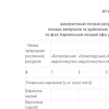
до 
використання лісових ресу
лісових матеріалів та здійснення
по філії Карпатський лісовий офіс
Назва
природних
рослинних
«Болехівське
«Осмолодське
«
ресурсів
надлісництво»
надлісництво»
н
А
1
2
3
Лікарська сировина (у кг сухої ваги)
Барвінок
малий
Брусниця
(листя)