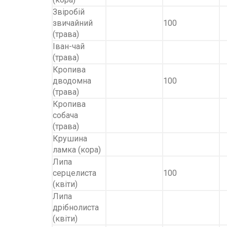
Звіробій
звичайний
100
(трава)
Іван-чай
(трава)
Кропива
дводомна
100
(трава)
Кропива
собача
(трава)
Крушина
ламка (кора)
Липа
серцелиста
100
(квіти)
Липа
дрібнолиста
(квіти)