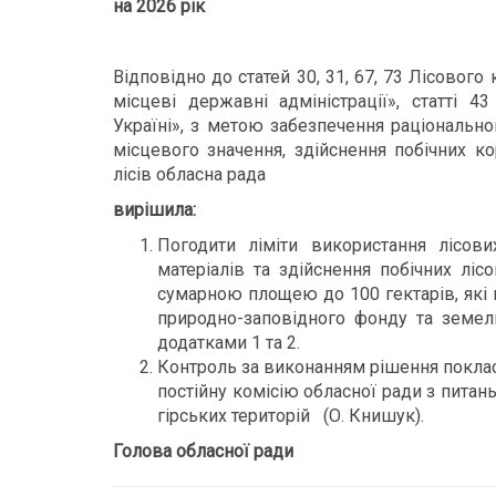
на 2026 рік
Відповідно до статей 30, 31, 67, 73 Лісового 
місцеві державні адміністрації», статті 
Україні», з метою забезпечення раціональн
місцевого значення, здійснення побічних к
лісів обласна рада
вирішила:
Погодити ліміти використання лісови
матеріалів та здійснення побічних ліс
сумарною площею до 100 гектарів, які п
природно-заповідного фонду та земел
додатками 1 та 2.
Контроль за виконанням рішення покласт
постійну комісію обласної ради з питан
гірських територій (О. Книшук).
Голова обласної ради О