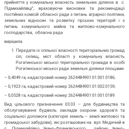
прийняття у комунальну власність земельних ділянок в с.
Підмихайлівці”, враховуючи висновки та рекомендації
постійних комісій обласної ради з питань аграрної політики,
земельних відносин та розвитку гірських територій і з
питань комунального майна та житлово-комунального
господарства, обласна рада
вирішила:
Передати із спільної власності територіальних громад
сіл, селищ, міст області у комунальну власність
Рогатинської міської територіальної громади в особі
Рогатинської міської ради земельні ділянки площами:
– 0,4049 га, кадастровий номер 2624484901:01:001:0186;
– 0,1923 га, кадастровий номер 2624484901:01:002:0159;
– 0,0528 га, кадастровий номер 2624484901:01:001:0189.
Вид цільового призначення 03.03 – для будівництва та
обслуговування будівель закладів охорони здоров’я та
соціальної допомоги (категорія земель – землі житлової та
громадської забудови), які розташовані на вул. Медичній в
с. Підмихайлівці Івано-Франківського району Івано-