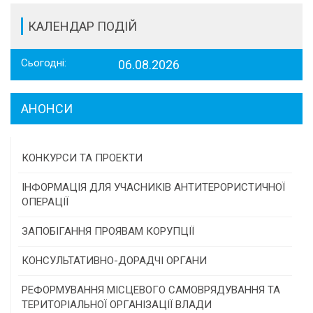
КАЛЕНДАР ПОДІЙ
Сьогодні:
06.08.2026
АНОНСИ
КОНКУРСИ ТА ПРОЕКТИ
Конкурс проектів та програм місцевого
ІНФОРМАЦІЯ ДЛЯ УЧАСНИКІВ АНТИТЕРОРИСТИЧНОЇ
самоврядування
ОПЕРАЦІЇ
Конкурс інститутів громадянського суспільства
ЗАПОБІГАННЯ ПРОЯВАМ КОРУПЦІЇ
Програми/конкурси МТД
КОНСУЛЬТАТИВНО-ДОРАДЧІ ОРГАНИ
Консультативна рада
РЕФОРМУВАННЯ МІСЦЕВОГО САМОВРЯДУВАННЯ ТА
ТЕРИТОРІАЛЬНОЇ ОРГАНІЗАЦІЇ ВЛАДИ