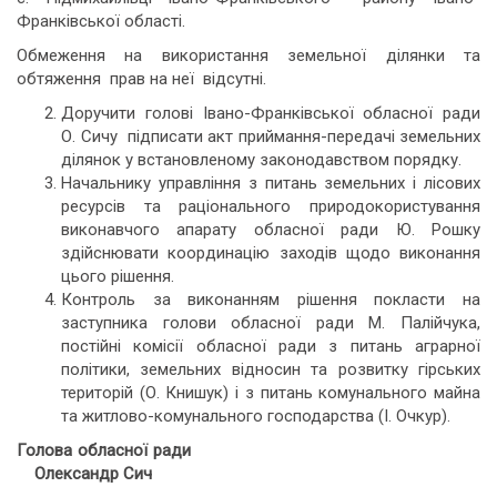
Франківської області.
Обмеження на використання земельної ділянки та
обтяження прав на неї відсутні.
Доручити голові Івано-Франківської обласної ради
О. Сичу підписати акт приймання-передачі земельних
ділянок у встановленому законодавством порядку.
Начальнику управління з питань земельних і лісових
ресурсів та раціонального природокористування
виконавчого апарату обласної ради Ю. Рошку
здійснювати координацію заходів щодо виконання
цього рішення.
Контроль за виконанням рішення покласти на
заступника голови обласної ради М. Палійчука,
постійні комісії обласної ради з питань аграрної
політики, земельних відносин та розвитку гірських
територій (О. Книшук) і з питань комунального майна
та житлово-комунального господарства (І. Очкур).
Голова обласної ради
Олександр Сич