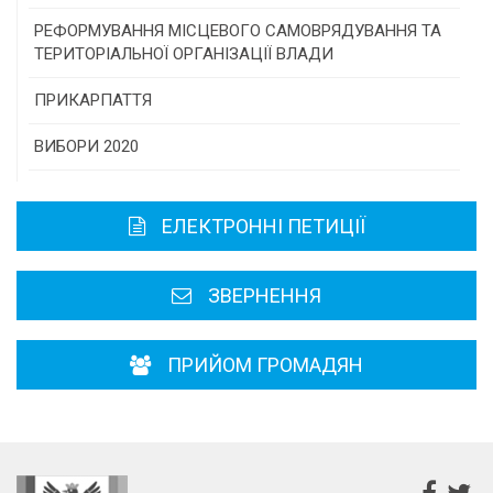
Консультативна рада
РЕФОРМУВАННЯ МІСЦЕВОГО САМОВРЯДУВАННЯ ТА
ТЕРИТОРІАЛЬНОЇ ОРГАНІЗАЦІЇ ВЛАДИ
Громадська рада
ПРИКАРПАТТЯ
Історична довідка
ВИБОРИ 2020
Карта області
ЕЛЕКТРОННІ ПЕТИЦІЇ
Районні, міські ради
ЗВЕРНЕННЯ
ПРИЙОМ ГРОМАДЯН