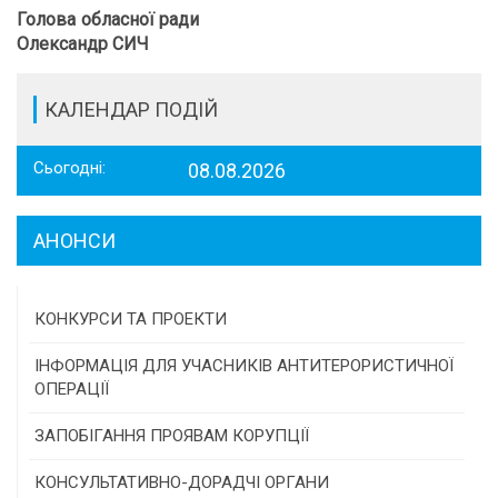
Голова обласної ради
Олександр СИЧ
КАЛЕНДАР ПОДІЙ
Сьогодні:
08.08.2026
АНОНСИ
КОНКУРСИ ТА ПРОЕКТИ
Конкурс проектів та програм місцевого
ІНФОРМАЦІЯ ДЛЯ УЧАСНИКІВ АНТИТЕРОРИСТИЧНОЇ
самоврядування
ОПЕРАЦІЇ
Конкурс інститутів громадянського суспільства
ЗАПОБІГАННЯ ПРОЯВАМ КОРУПЦІЇ
Програми/конкурси МТД
КОНСУЛЬТАТИВНО-ДОРАДЧІ ОРГАНИ