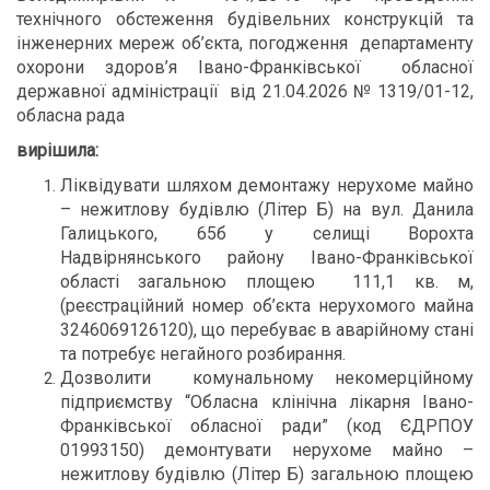
технічного обстеження будівельних конструкцій та
інженерних мереж об’єкта, погодження департаменту
охорони здоров’я Івано-Франківської обласної
державної адміністрації від 21.04.2026 № 1319/01-12,
обласна рада
вирішила:
Ліквідувати шляхом демонтажу нерухоме майно
– нежитлову будівлю (Літер Б) на вул. Данила
Галицького, 65б у селищі Ворохта
Надвірнянського району Івано-Франківської
області загальною площею 111,1 кв. м,
(реєстраційний номер об’єкта нерухомого майна
3246069126120), що перебуває в аварійному стані
та потребує негайного розбирання.
Дозволити комунальному некомерційному
підприємству “Обласна клінічна лікарня Івано-
Франківської обласної ради” (код ЄДРПОУ
01993150) демонтувати нерухоме майно –
нежитлову будівлю (Літер Б) загальною площею