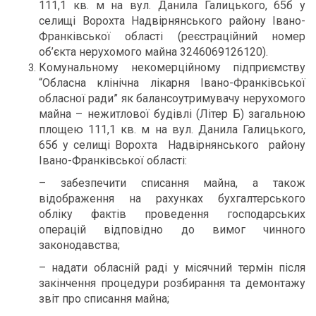
111,1 кв. м на вул. Данила Галицького, 65б у
селищі Ворохта Надвірнянського району Івано-
Франківської області (реєстраційний номер
об’єкта нерухомого майна 3246069126120).
Комунальному некомерційному підприємству
“Обласна клінічна лікарня Івано-Франківської
обласної ради” як балансоутримувачу нерухомого
майна – нежитлової будівлі (Літер Б) загальною
площею 111,1 кв. м на вул. Данила Галицького,
65б у селищі Ворохта Надвірнянського району
Івано-Франківської області:
– забезпечити списання майна, а також
відображення на рахунках бухгалтерського
обліку фактів проведення господарських
операцій відповідно до вимог чинного
законодавства;
– надати обласній раді у місячний термін після
закінчення процедури розбирання та демонтажу
звіт про списання майна;