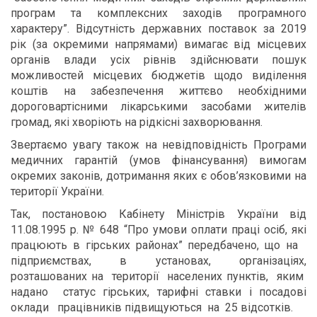
програм та комплексних заходів програмного
характеру”. Відсутність державних поставок за 2019
рік (за окремими напрямами) вимагає від місцевих
органів влади усіх рівнів здійснювати пошук
можливостей місцевих бюджетів щодо виділення
коштів на забезпечення життєво необхідними
дороговартісними лікарськими засобами жителів
громад, які хворіють на рідкісні захворювання.
Звертаємо увагу також на невідповідність Програми
медичних гарантій (умов фінансування) вимогам
окремих законів, дотримання яких є обов’язковими на
території України.
Так, постановою Кабінету Міністрів України від
11.08.1995 р. № 648 “Про умови оплати праці осіб, які
працюють в гірських районах” передбачено, що на
підприємствах, в установах, організаціях,
розташованих на території населених пунктів, яким
надано статус гірських, тарифні ставки і посадові
оклади працівників підвищуються на 25 відсотків.