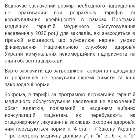
Водночас зазначений розмір необхідного підвищення
не врахований при розрахунку тарифів та
коригувальних коефіцієнтів в рамках Програми
медичних гарантій медичного обслуговування
населення у 2020 році для закладів, які знаходяться в
гірській місцевості, що зумовлює нерівні умови
фінансування Національною службою здоров’я
України комунальних некомерційних підприємств на
рівні області та держави.
Варто зазначити, що затверджені тарифи та підходи до
їх розрахунку не врахували окремі вимоги та інші
законодавчі норми.
Зокрема, в тарифі за програмою державних гарантій
медичного обслуговування населення не врахований
обсяг видатків, пов’язаний із наданням виїзних
консультацій пацієнтам, які перебувають на
стаціонарному лікуванні в закладах охорони здоров’я,
чим порушуються норми п. 4 статті 7 Закону України
“Про екстрену медичну допомогу”, п. “к” ст. 6 та п. “е”