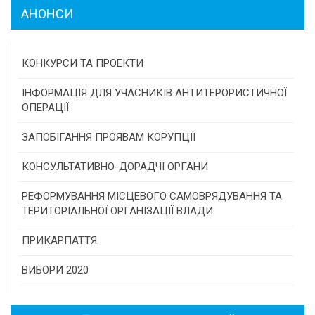
АНОНСИ
КОНКУРСИ ТА ПРОЕКТИ
Конкурс проектів та програм місцевого
ІНФОРМАЦІЯ ДЛЯ УЧАСНИКІВ АНТИТЕРОРИСТИЧНОЇ
самоврядування
ОПЕРАЦІЇ
Конкурс інститутів громадянського суспільства
ЗАПОБІГАННЯ ПРОЯВАМ КОРУПЦІЇ
Програми/конкурси МТД
КОНСУЛЬТАТИВНО-ДОРАДЧІ ОРГАНИ
Консультативна рада
РЕФОРМУВАННЯ МІСЦЕВОГО САМОВРЯДУВАННЯ ТА
ТЕРИТОРІАЛЬНОЇ ОРГАНІЗАЦІЇ ВЛАДИ
Громадська рада
ПРИКАРПАТТЯ
Історична довідка
ВИБОРИ 2020
Карта області