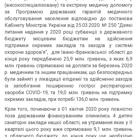
(високоспеціалізовану) та екстрену медичну допомогу
за Програмою державних гарантій медичного
обслуговування населення відповідно до постанови
Кабінету Міністрів України від 25.03.2020. № 250 “Деякі
питання надання у 2020 році субвенції з державного
бюджету місцевим бюджетам на здійснення
підтримки окремих закладів та заходів у системі
охорони здоров’я”, для Івано-Франківської області до
кінця року передбачено 25,9 млн. гривень, з яких 6,9
млн. гривень спрямовано на доплати за березень 2020
р. медичним та іншим працівникам, що безпосередньо
були зайняті у ліквідації епідемії та здійсненні заходів
із запобігання поширенню гострої респіраторної
хвороби COVID-19, та 19,0 млн. гривень на підтримку
окремих закладів, при
потребі 136,0 млн. гривень.
Крім того, починаючи з 01 квітня 2020 року повністю
поза державним фінансуванням опинились 4 дитячі
санаторні заклади нашої області, на утримання яких у ІІ
кварталі цього року вже спрямовано 9,1 млн. гривень
з обласного бюджету, до кінця року ще необхідно