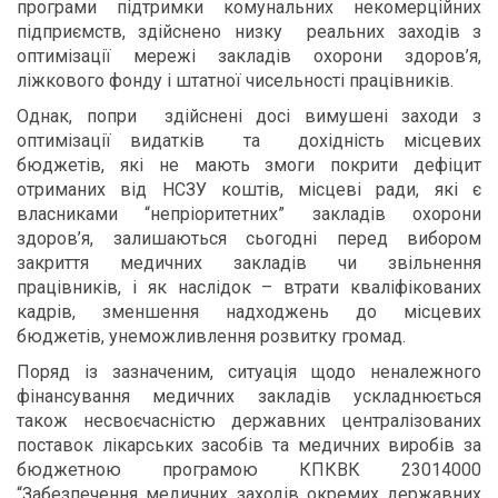
програми підтримки комунальних некомерційних
підприємств, здійснено низку реальних заходів з
оптимізації мережі закладів охорони здоров’я,
ліжкового фонду і штатної чисельності працівників.
Однак, попри здійснені досі вимушені заходи з
оптимізації видатків та дохідність місцевих
бюджетів, які не мають змоги покрити дефіцит
отриманих від НСЗУ коштів, місцеві ради, які є
власниками “непріоритетних” закладів охорони
здоров’я, залишаються сьогодні перед вибором
закриття медичних закладів чи звільнення
працівників, і як наслідок – втрати кваліфікованих
кадрів, зменшення надходжень до місцевих
бюджетів, унеможливлення розвитку громад.
Поряд із зазначеним, ситуація щодо неналежного
фінансування медичних закладів ускладнюється
також несвоєчасністю державних централізованих
поставок лікарських засобів та медичних виробів за
бюджетною програмою КПКВК 23014000
“Забезпечення медичних заходів окремих державних