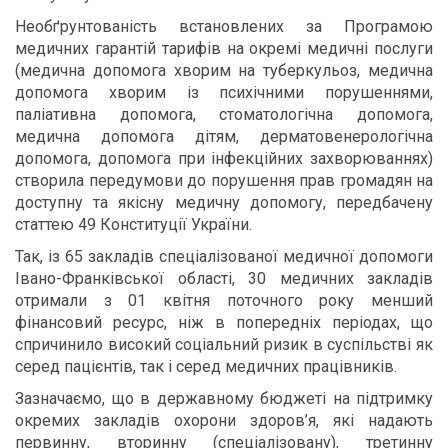
Необґрунтованість встановлених за Програмою
медичних гарантій тарифів на окремі медичні послуги
(медична допомога хворим на туберкульоз, медична
допомога хворим із психічними порушеннями,
паліативна допомога, стоматологічна допомога,
медична допомога дітям, дерматовенерологічна
допомога, допомога при інфекційних захворюваннях)
створила передумови до порушення прав громадян на
доступну та якісну медичну допомогу, передбачену
статтею 49 Конституції України.
Так, із 65 закладів спеціалізованої медичної допомоги
Івано-Франківської області, 30 медичних закладів
отримали з 01 квітня поточного року менший
фінансовий ресурс, ніж в попередніх періодах, що
спричинило високий соціальний ризик в суспільстві як
серед пацієнтів, так і серед медичних працівників.
Зазначаємо, що в державному бюджеті на підтримку
окремих закладів охорони здоров’я, які надають
первинну, вторинну (спеціалізовану), третинну