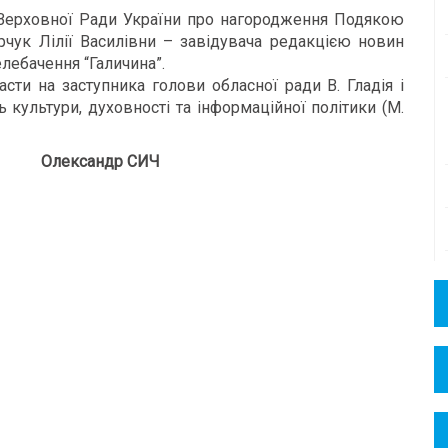
Верховної Ради України про нагородження Подякою
чук Лілії Василівни – завідувача редакцією новин
елебачення “Галичина”.
ти на заступника голови обласної ради В. Гладія і
ь культури, духовності та інформаційної політики (М.
ександр СИЧ