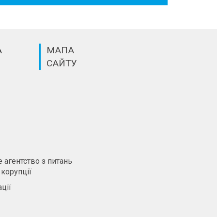
А
МАПА
САЙТУ
m
 агентство з питань
 корупції
ції