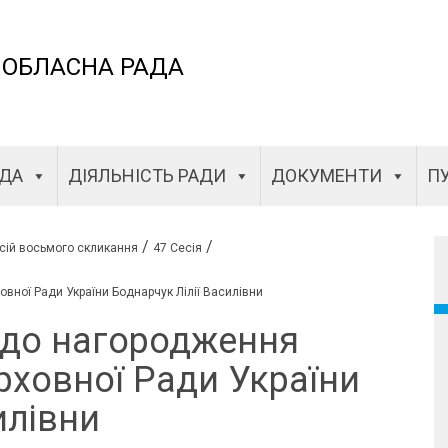
 ОБЛАСНА РАДА
АДА
ДІЯЛЬНІСТЬ РАДИ
ДОКУМЕНТИ
ПУ
/
/
сій восьмого скликання
47 Сесія
ної Ради України Боднарчук Лілії Василівни
 до нагородження
ховної Ради України
илівни