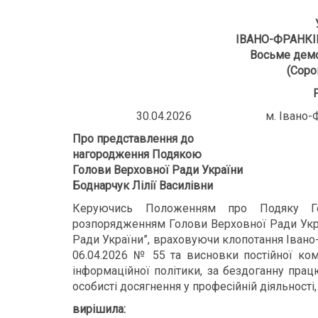
ІВАНО-ФРАНКІ
Восьме демо
(Соро
30.04.2026 м. Івано-
Про представлення до
нагородження Подякою
Голови Верховної Ради України
Боднарчук Лілії Василівни
Керуючись Положенням про Подяку Го
розпорядженням Голови Верховної Ради Укра
Ради України”, враховуючи клопотання Івано
06.04.2026 № 55 та висновки постійної комі
інформаційної політики, за бездоганну прац
особисті досягнення у професійній діяльност
вирішила: