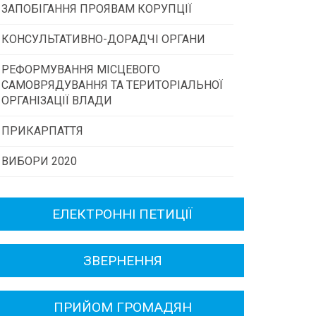
ЗАПОБІГАННЯ ПРОЯВАМ КОРУПЦІЇ
Конкурс інститутів громадянського
суспільства
КОНСУЛЬТАТИВНО-ДОРАДЧІ ОРГАНИ
РЕФОРМУВАННЯ МІСЦЕВОГО
Консультативна рада
Програми/конкурси МТД
САМОВРЯДУВАННЯ ТА ТЕРИТОРІАЛЬНОЇ
ОРГАНІЗАЦІЇ ВЛАДИ
Громадська рада
ПРИКАРПАТТЯ
ВИБОРИ 2020
Історична довідка
Карта області
ЕЛЕКТРОННІ ПЕТИЦІЇ
Районні, міські ради
ЗВЕРНЕННЯ
ПРИЙОМ ГРОМАДЯН