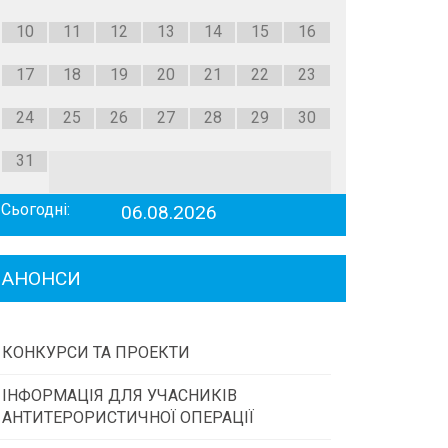
10
11
12
13
14
15
16
17
18
19
20
21
22
23
24
25
26
27
28
29
30
31
Сьогодні:
06.08.2026
АНОНСИ
КОНКУРСИ ТА ПРОЕКТИ
ІНФОРМАЦІЯ ДЛЯ УЧАСНИКІВ
Конкурс проектів та програм місцевого
АНТИТЕРОРИСТИЧНОЇ ОПЕРАЦІЇ
самоврядування