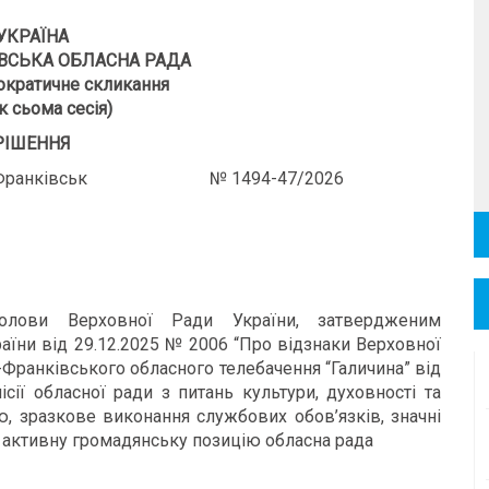
УКРАЇНА
ВСЬКА ОБЛАСНА РАДА
кратичне скликання
к сьома сесія)
РІШЕННЯ
Франківськ № 1494-47/2026
лови Верховної Ради України, затвердженим
їни від 29.12.2025 № 2006 “Про відзнаки Верховної
-Франківського обласного телебачення “Галичина” від
сії обласної ради з питань культури, духовності та
ю, зразкове виконання службових обов’язків, значні
і, активну громадянську позицію обласна рада