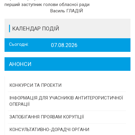
перший заступник голови обласної ради
Василь ГЛАДІЙ
КАЛЕНДАР ПОДІЙ
Сьогодні:
07.08.2026
АНОНСИ
КОНКУРСИ ТА ПРОЕКТИ
Конкурс проектів та програм місцевого
ІНФОРМАЦІЯ ДЛЯ УЧАСНИКІВ АНТИТЕРОРИСТИЧНОЇ
самоврядування
ОПЕРАЦІЇ
Конкурс інститутів громадянського суспільства
ЗАПОБІГАННЯ ПРОЯВАМ КОРУПЦІЇ
Програми/конкурси МТД
КОНСУЛЬТАТИВНО-ДОРАДЧІ ОРГАНИ