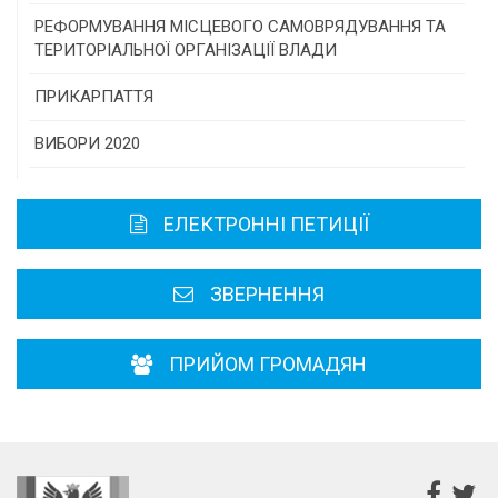
Консультативна рада
РЕФОРМУВАННЯ МІСЦЕВОГО САМОВРЯДУВАННЯ ТА
ТЕРИТОРІАЛЬНОЇ ОРГАНІЗАЦІЇ ВЛАДИ
Громадська рада
ПРИКАРПАТТЯ
Історична довідка
ВИБОРИ 2020
Карта області
ЕЛЕКТРОННІ ПЕТИЦІЇ
Районні, міські ради
ЗВЕРНЕННЯ
ПРИЙОМ ГРОМАДЯН