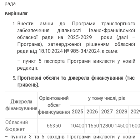
рада
вирішила:
Внести зміни до Програми транспортного
забезпечення діяльності Івано-Франківської
обласної ради на 2025-2029 роки (далі –
Програма), затвердженої рішенням обласної
ради від 18.10.2024 № 985-34/2024, а саме:
– пункт 5 паспорта Програми викласти у новій
редакції:
Прогнозні обсяги та джерела фінансування (тис.
гривень)
:
Орієнтовний
у тому числі, рік
Джерела
обсяг
фінансування
2025
2026
2027
2028
202
фінансування
Обласний
65350
10400
11650
12800
14500
160
бюджет
– пункти 3 та 5 заходів Програми викласти у новій