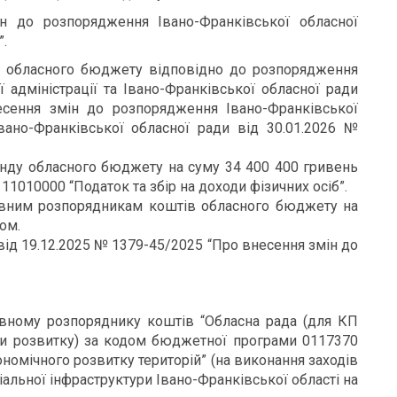
н до розпорядження Івано-Франківської обласної
”.
в обласного бюджету відповідно до розпорядження
ї адміністрації та Івано-Франківської обласної ради
есення змін до розпорядження Івано-Франківської
Івано-Франківської обласної ради від 30.01.2026 №
онду обласного бюджету на суму 34 400 400 гривень
1010000 “Податок та збір на доходи фізичних осіб”.
овним розпорядникам коштів обласного бюджету на
ом.
від 19.12.2025
№ 1379-45/2025 “Про внесення змін до
вному розпоряднику коштів “Обласна рада (для КП
ки розвитку) за кодом бюджетної програми 0117370
ономічного розвитку територій” (на виконання заходів
іальної інфраструктури Івано-Франківської області на