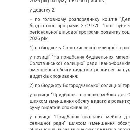
2026 рік) на суму
199 000 гривень”;
у додатку 2:
− по головному розпоряднику коштів “Депа
бюджетної програми 3719770 “Інші субве
регіональної цільової програми розвитку соц
2026 рік:
1) по бюджету Солотвинської селищної терит
у позиції “На придбання будівельних матер
Солотвинської селищної ради Івано-Франків
зменшення обсягу видатків розвитку на сум
видатків споживання;
2) по бюджету Богородчанської селищної тер
у позиції “Придбання шкільних меблів для 
шляхом зменшення обсягу видатків розвитку
суму видатків споживання;
у позиції “Придбання шкільних меблів д
селищної ради” шляхом зменшення обсяг
збільшення на зазначену суму видатків спож