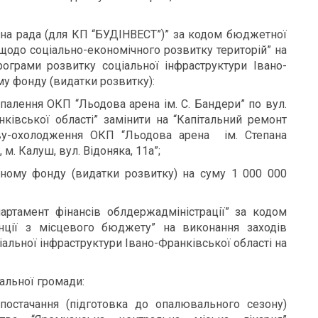
сна рада
(для КП “БУДІНВЕСТ”)” за кодом бюджетної
 щодо соціально-економічного розвитку територій” на
рограми розвитку соціальної інфраструктури Івано-
му фонду (видатки розвитку):
опалення ОКП “Льодова арена ім. С. Бандери” по вул.
нківської області” замінити на “Капітальний ремонт
іву-охолодження ОКП “Льодова арена
ім. Степана
, м. Калуш,
вул. Відоняка, 11а”;
ному фонду (видатки розвитку) на суму 1 000 000
ртамент фінансів облдержадміністрації” за кодом
нції з місцевого бюджету” на виконання заходів
іальної інфраструктури Івано-Франківської області на
альної громади:
постачання (підготовка до опалювального сезону)