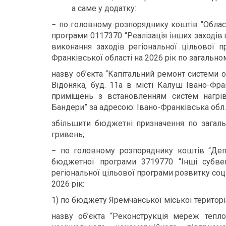
а саме у додатку:
− по головному розпоряднику коштів “Обла
програми 0117370 “Реалізація інших заходів
виконання заходів регіональної цільової п
Франківської області на 2026 рік по загально
назву об’єкта “Капітальний ремонт системи 
Відоняка, буд. 11а в місті Калуш Івано-Фра
приміщень з встановленням систем нагр
Бандери” за адресою: Івано-Франківська обл.
збільшити бюджетні призначення по загаль
гривень;
− по головному розпоряднику коштів “Депа
бюджетної програми 3719770 “Інші субве
регіональної цільової програми розвитку соц
2026 рік:
1) по бюджету Яремчанської міської територі
назву об’єкта “Реконструкція мереж тепло