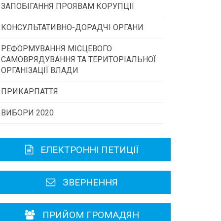
ЗАПОБІГАННЯ ПРОЯВАМ КОРУПЦІЇ
Конкурс інститутів громадянського
суспільства
КОНСУЛЬТАТИВНО-ДОРАДЧІ ОРГАНИ
РЕФОРМУВАННЯ МІСЦЕВОГО
Консультативна рада
Програми/конкурси МТД
САМОВРЯДУВАННЯ ТА ТЕРИТОРІАЛЬНОЇ
ОРГАНІЗАЦІЇ ВЛАДИ
Громадська рада
ПРИКАРПАТТЯ
ВИБОРИ 2020
Історична довідка
Карта області
ЕЛЕКТРОННІ ПЕТИЦІЇ
Районні, міські ради
ЗВЕРНЕННЯ
ПРИЙОМ ГРОМАДЯН