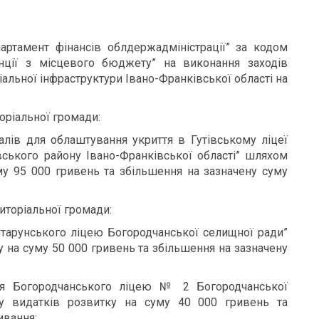
ртамент фінансів облдержадміністрації” за кодом
нції з місцевого бюджету” на виконання заходів
іальної інфраструктури Івано-Франківської області на
оріальної громади:
іалів для облаштування укриття в Гутівському ліцеї
ського району Івано-Франківської області” шляхом
у 95 000 гривень та збільшення на зазначену суму
иторіальної громади:
Старунського ліцею Богородчанської селищної ради”
 на суму 50 000 гривень та збільшення на зазначену
ля Богородчанського ліцею № 2 Богородчанської
у видатків розвитку на суму 40 000 гривень та
ивання;