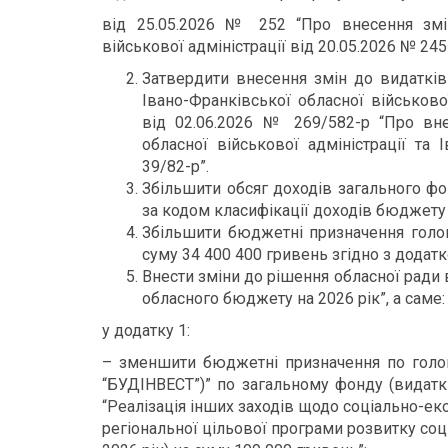
від 25.05.2026 № 252 “Про внесення змі
військової адміністрації від 20.05.2026 № 245
Затвердити внесення змін до видаткі
Івано-Франківської обласної військово
від 02.06.2026 № 269/582-р “Про вн
обласної військової адміністрації та 
39/82-р”.
Збільшити обсяг доходів загального ф
за кодом класифікації доходів бюджету 1
Збільшити бюджетні призначення гол
суму 34 400 400 гривень згідно з додатк
Внести зміни до рішення обласної ради 
обласного бюджету на 2026 рік”, а саме:
у додатку 1:
– зменшити бюджетні призначення по голо
“БУДІНВЕСТ”)” по загальному фонду (видат
“Реалізація інших заходів щодо соціально-ек
регіональної цільової програми розвитку соц