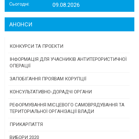
Сьогодні:
09.08.2026
АНОНСИ
КОНКУРСИ ТА ПРОЕКТИ
Конкурс проектів та програм місцевого
ІНФОРМАЦІЯ ДЛЯ УЧАСНИКІВ АНТИТЕРОРИСТИЧНОЇ
самоврядування
ОПЕРАЦІЇ
Конкурс інститутів громадянського суспільства
ЗАПОБІГАННЯ ПРОЯВАМ КОРУПЦІЇ
Програми/конкурси МТД
КОНСУЛЬТАТИВНО-ДОРАДЧІ ОРГАНИ
Консультативна рада
РЕФОРМУВАННЯ МІСЦЕВОГО САМОВРЯДУВАННЯ ТА
ТЕРИТОРІАЛЬНОЇ ОРГАНІЗАЦІЇ ВЛАДИ
Громадська рада
ПРИКАРПАТТЯ
Історична довідка
ВИБОРИ 2020