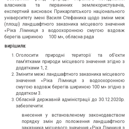
власників та первинних землекористувачів,
експертний висновок Прикарпатського національного
університету імені Василя Стефаника щодо зміни меж
(площі) ландшафтного заказника місцевого значення
«Ріка Лімниця з водоохоронною смугою вздовж
берегів шириною 100 м», обласна рада
вирішила:
Оголосити природні території та об’єкти
пам’ятками природи місцевого значення згідно з
додатками 1, 2.
Змінити межі ландшафтного заказника місцевого
значення «Ріка Лімниця з водоохоронною
смугою вздовж берегів шириною 100 м» згідно з
додатком 3.
Обласній державній адміністрації до 30.12.2020р.
забезпечити:
внесення у встановленому законодавством
порядку змін до положення ландшафтного
заказника місцевого значення «Ріка Лімниця з