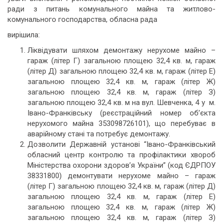
ради з питань комунального майна та житлово-
комунального господарства, обласна рада
вирішила:
Ліквідувати шляхом демонтажу нерухоме майно –
гараж (літер Г) загальною площею 32,4 кв. м, гараж
(літер Д) загальною площею 32,4 кв. м, гараж (літер Е)
загальною площею 32,4 кв. м, гараж (літер Ж)
загальною площею 32,4 кв. м, гараж (літер З)
загальною площею 32,4 кв. м на вул. Шевченка, 4 у м.
Івано-Франківську (реєстраційний номер об’єкта
нерухомого майна 353098726101), що перебуває в
аварійному стані та потребує демонтажу.
Дозволити Державній установі “Івано-Франківський
обласний центр контролю та профілактики хвороб
Міністерства охорони здоров’я України” (код ЄДРПОУ
38331800) демонтувати нерухоме майно – гараж
(літер Г) загальною площею 32,4 кв. м, гараж (літер Д)
загальною площею 32,4 кв. м, гараж (літер Е)
загальною площею 32,4 кв. м, гараж (літер Ж)
загальною площею 32,4 кв. м, гараж (літер З)