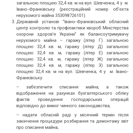
загальною площею 32,4 кв. м на вул. Шевченка, 4 у м.
Івано-Франківську (реєстраційний номер об’єкта
нерухомого майна 353098726101).
Державній установі “Івано-Франківський обласний
центр контролю та профілактики хвороб Міністерства
охорони здоров’я України” як балансоутримувачу
нерухомого майна – гаражу (літер Г) загальною
площею 32,4 кв. м, гаражу (літер Д) загальною
площею 32,4 кв. м, гаражу (літер Е) загальною
площею 32,4 кв. м, гаражу (літер Ж) загальною
площею 32,4 кв. м, гаражу (літер З) загальною
площею 32,4 кв. м на вул. Шевченка, 4 у м. Івано-
Франківську:
– забезпечити списання майна, а також
відображення на рахунках бухгалтерського обліку
фактів проведення господарських операцій
відповідно до вимог чинного законодавства;
– надати обласній раді у місячний термін після
закінчення процедури розбирання та демонтажу звіт
про списання майна;