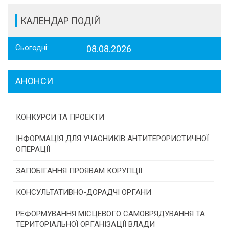
КАЛЕНДАР ПОДІЙ
Сьогодні:
08.08.2026
АНОНСИ
КОНКУРСИ ТА ПРОЕКТИ
Конкурс проектів та програм місцевого
ІНФОРМАЦІЯ ДЛЯ УЧАСНИКІВ АНТИТЕРОРИСТИЧНОЇ
самоврядування
ОПЕРАЦІЇ
Конкурс інститутів громадянського суспільства
ЗАПОБІГАННЯ ПРОЯВАМ КОРУПЦІЇ
Програми/конкурси МТД
КОНСУЛЬТАТИВНО-ДОРАДЧІ ОРГАНИ
Консультативна рада
РЕФОРМУВАННЯ МІСЦЕВОГО САМОВРЯДУВАННЯ ТА
ТЕРИТОРІАЛЬНОЇ ОРГАНІЗАЦІЇ ВЛАДИ