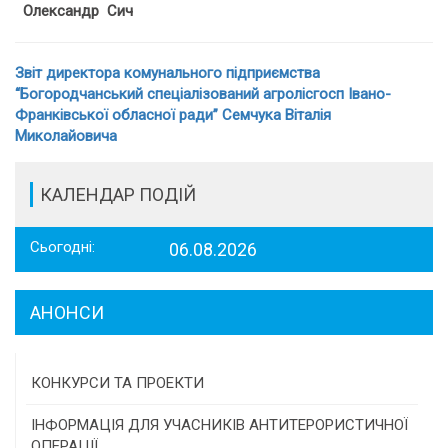
Олександр Сич
Звіт директора комунального підприємства
“Богородчанський спеціалізований агролісгосп Івано-
Франківської обласної ради” Семчука Віталія
Миколайовича
КАЛЕНДАР ПОДІЙ
Сьогодні:
06.08.2026
АНОНСИ
КОНКУРСИ ТА ПРОЕКТИ
Конкурс проектів та програм місцевого
ІНФОРМАЦІЯ ДЛЯ УЧАСНИКІВ АНТИТЕРОРИСТИЧНОЇ
самоврядування
ОПЕРАЦІЇ