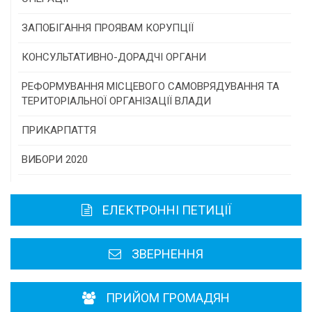
Конкурс інститутів громадянського суспільства
ЗАПОБІГАННЯ ПРОЯВАМ КОРУПЦІЇ
Програми/конкурси МТД
КОНСУЛЬТАТИВНО-ДОРАДЧІ ОРГАНИ
Консультативна рада
РЕФОРМУВАННЯ МІСЦЕВОГО САМОВРЯДУВАННЯ ТА
ТЕРИТОРІАЛЬНОЇ ОРГАНІЗАЦІЇ ВЛАДИ
Громадська рада
ПРИКАРПАТТЯ
Історична довідка
ВИБОРИ 2020
Карта області
ЕЛЕКТРОННІ ПЕТИЦІЇ
Районні, міські ради
ЗВЕРНЕННЯ
ПРИЙОМ ГРОМАДЯН