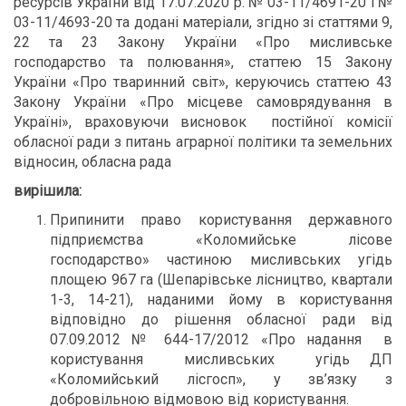
ресурсів України від 17.07.2020 р. № 03-11/4691-20 і №
03-11/4693-20 та додані матеріали, згідно зі статтями 9,
22 та 23 Закону України «Про мисливське
господарство та полювання», статтею 15 Закону
України «Про тваринний світ», керуючись статтею 43
Закону України «Про місцеве самоврядування в
Україні», враховуючи висновок постійної комісії
обласної ради з питань аграрної політики та земельних
відносин, обласна рада
вирішила:
Припинити право користування державного
підприємства «Коломийське лісове
господарство» частиною мисливських угідь
площею
967 га (Шепарівське лісництво, квартали
1-3, 14-21), наданими йому в користування
відповідно до рішення обласної ради від
07.09.2012 № 644-17/2012 «Про надання в
користування мисливських угідь ДП
«Коломийський лісгосп», у зв’язку з
добровільною відмовою від користування.