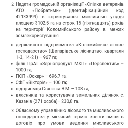
Надати громадській організації «Спілка ветеранів
АТО «Побратими» (ідентифікаційний код
42133999) в користування мисливські угіддя
площею 3102,5 га на строк 15 (п’ятнадцять) років
на території Коломийського району в межах
землекористування:
державного підприємства «Коломийське лісове
господарство» (Шепарівське лісництво, квартали
1-3, 14-21) – 967 га;
філії ПрАТ «Зернопродукт МХП» «Перспектив» –
1000 га;
ПСП «Оскар» – 696,7 га;
СФГ «Вікторія» – 100 га;
підприємця Стасюка В.М. – 108 га;
власників та користувачів земельних ділянок с.
Казанів (271 особа)– 230,8 га.
Обласному управлінню лісового та мисливського
господарства у місячний термін внести зміни в
договір про умови ведення мисливського