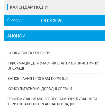
КАЛЕНДАР ПОДІЙ
Сьогодні:
08.08.2026
АНОНСИ
КОНКУРСИ ТА ПРОЕКТИ
Конкурс проектів та програм місцевого
ІНФОРМАЦІЯ ДЛЯ УЧАСНИКІВ АНТИТЕРОРИСТИЧНОЇ
самоврядування
ОПЕРАЦІЇ
Конкурс інститутів громадянського суспільства
ЗАПОБІГАННЯ ПРОЯВАМ КОРУПЦІЇ
Програми/конкурси МТД
КОНСУЛЬТАТИВНО-ДОРАДЧІ ОРГАНИ
Консультативна рада
РЕФОРМУВАННЯ МІСЦЕВОГО САМОВРЯДУВАННЯ ТА
ТЕРИТОРІАЛЬНОЇ ОРГАНІЗАЦІЇ ВЛАДИ