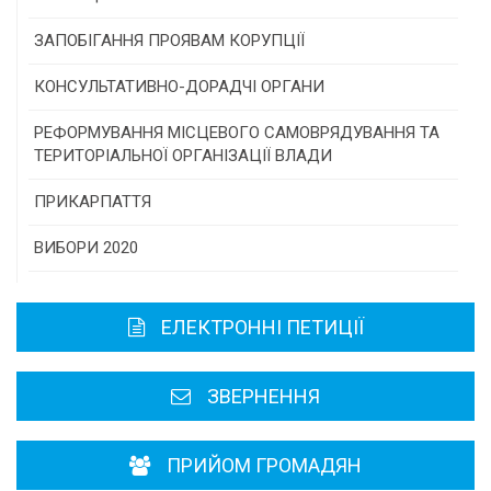
Конкурс інститутів громадянського суспільства
ЗАПОБІГАННЯ ПРОЯВАМ КОРУПЦІЇ
Програми/конкурси МТД
КОНСУЛЬТАТИВНО-ДОРАДЧІ ОРГАНИ
Консультативна рада
РЕФОРМУВАННЯ МІСЦЕВОГО САМОВРЯДУВАННЯ ТА
ТЕРИТОРІАЛЬНОЇ ОРГАНІЗАЦІЇ ВЛАДИ
Громадська рада
ПРИКАРПАТТЯ
Історична довідка
ВИБОРИ 2020
Карта області
ЕЛЕКТРОННІ ПЕТИЦІЇ
Районні, міські ради
ЗВЕРНЕННЯ
ПРИЙОМ ГРОМАДЯН