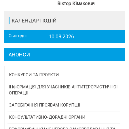
Віктор Кімакович
КАЛЕНДАР ПОДІЙ
Сьогодні:
10.08.2026
АНОНСИ
КОНКУРСИ ТА ПРОЕКТИ
Конкурс проектів та програм місцевого
ІНФОРМАЦІЯ ДЛЯ УЧАСНИКІВ АНТИТЕРОРИСТИЧНОЇ
самоврядування
ОПЕРАЦІЇ
Конкурс інститутів громадянського суспільства
ЗАПОБІГАННЯ ПРОЯВАМ КОРУПЦІЇ
Програми/конкурси МТД
КОНСУЛЬТАТИВНО-ДОРАДЧІ ОРГАНИ