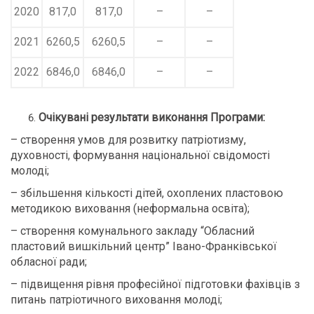
2020
817,0
817,0
–
–
2021
6260,5
6260,5
–
–
2022
6846,0
6846,0
–
–
Очікувані результати виконання Програми:
– створення умов для розвитку патріотизму,
духовності, формування національної свідомості
молоді;
– збільшення кількості дітей, охоплених пластовою
методикою виховання (неформальна освіта);
– створення комунального закладу “Обласний
пластовий вишкільний центр” Івано-Франківської
обласної ради;
– підвищення рівня професійної підготовки фахівців з
питань патріотичного виховання молоді;