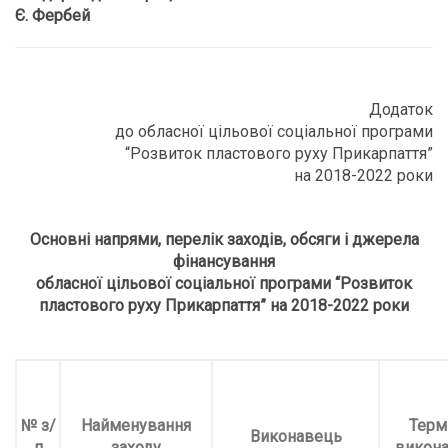
Є. Фербей
Додаток
до обласної цільової соціальної програми
“Розвиток пластового руху Прикарпаття”
на 2018-2022 роки
Основні напрями, перелік заходів, обсяги і джерела
фінансування
обласної цільової соціальної програми “Розвиток
пластового руху Прикарпаття” на 2018-2022 роки
№ з/
Найменування
Терм
Виконавець
п
заход
у
викона