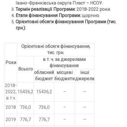
Івано-Франківська округа Пласт – НСОУ.
Термін реалізації Програми
:
2018-2022 роки.
Етапи фінансування Програми
:
щорічно.
Орієнтовні обсяги фінансування Програми (тис.
грн.):
Орієнтовні обсяги фінансування,
тис. грн.
в т. ч. за джерелами
Роки
фінансування
Всього
обласний
місцеві
інші
бюджет
бюджети
джерела
2018-
2022,
15436,2
15436,2
–
–
в т.ч.
2018
736,0
736,0
–
–
2019
776,7
776,7
–
–