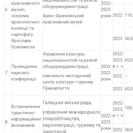
національностей та релігій
краєзнавчого
2022-
облдержадміністрації;
6.
музею,
2023
2022
110,
зокрема
Івано-Франківський
роки
археологічної
краєзнавчий музей
колекції та
саркофагу
2023
50,0
Ярослава
Осмомисла
2022-
Управління культури,
2023,
60,0
національностей та релігій
в т. ч.
Проведення
облдержадміністрації;
2022-
7.
наукової
2023
навчально-методичний
2022
–
конференції
роки
центр культури і туризму
Прикарпаття
2023
60,0
Галицька міська рада,
2022-
Встановлення
100,
2023,
управління міжнародного
туристично-
в т. ч.
2022-
співробітництва,
інформаційних
8.
2023
євроінтеграції, туризму та
вказівників,
роки
2022
50,0
інвестицій