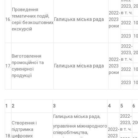
2023,
20
Проведення
в т. ч.
2022-
тематичних подій,
Галицька міська рада
16.
2023
серії безкоштовних
2022
10
роки
екскурсій
2023
10
2022-
2023,
20
Виготовлення
в т. ч.
2022-
промоційної та
Галицька міська рада
17.
2023
сувенірної
2022
10
роки
продукції
2023
10
1
2
3
4
5
6
2022-
Галицька міська рада,
2023,
20
Створення і
управління міжнародного
в т. ч.
підтримка
2022-
співробітництва,
18.
цифрових
2023