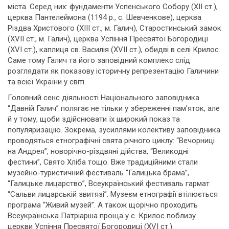
міста. Серед них: фундаменти Успенського Собору (ХІІ ст.),
церква Пантелеймона (1194 р., с. Шевченкове), церква
Різдва Христового (ХІІІ ст., м. Галич), Старостинський замок
(ХVІІ ст., м. Галич), церква Успіння Пресвятої Богородиці
(ХVІ ст.), каплиця св. Василія (ХVІІ ст.), обидві в селі Крилос.
Саме тому Галич та його заповідний комплекс слід
розглядати як показову історичну репрезентацію Галичини
та всієї України у світі.
Головний сенс діяльності Національного заповідника
“Давній Галич” полягає не тільки у збереженні пам’яток, але
й у тому, щоби здійснювати їх широкий показ та
популяризацію. Зокрема, зусиллями колективу заповідника
проводяться етнографічні свята річного циклу: “Вечорниці
на Андрея”, новорічно-різдвяні дійства, “Великодні
фестини”, Свято Хліба тощо. Вже традиційними стали
музейно-туристичний фестиваль “Галицька брама”,
“Галицьке лицарство”, Всеукраїнський фестиваль гармат
“Сальви лицарській звитязі”. Музеєм етнографії втілюється
програма “Живий музей”. А також щорічно проходить
Всеукраїнська Патріарша проща у с. Крилос поблизу
церкви Успіння Пресвятої Богородиці (ХVІ ст.).