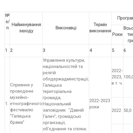
№
Програм
з/
Найменування
Термін
п
Виконавці
Всьо
заходу
виконання
Роки
ти
гр
1
2
3
4
5
6
Управління культури,
національностей та
2022-
релігій
2023,
100,
облдержадміністрації;
в т. ч.
Сприяння у
Галицька
проведенні
територіальна
музейно-
громада;
2022-2023
1.
етнографічного
Національний
роки
фестивалю
заповідник “Давній
2022
50,0
“Галицька
Галич”; громадські
брама”
організації,
об’єднання та спілки;