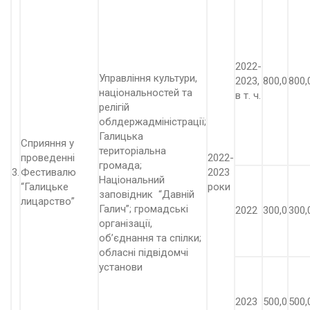
2022-
Управління культури,
2023,
800,0
800,
національностей та
в т. ч.
релігій
облдержадміністрації;
Галицька
Сприяння у
територіальна
проведенні
2022-
громада;
3.
Фестивалю
2023
Національний
“Галицьке
роки
заповідник “Давній
лицарство”
Галич”; громадські
2022
300,0
300,
організації,
об’єднання та спілки;
обласні підвідомчі
установи
2023
500,0
500,