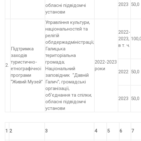
2023
50,0
обласні підвідомчі
установи
Управління культури,
національностей та
2022-
релігій
2023,
100,
облдержадміністрації;
в т. ч.
Підтримка
Галицька
заходів
територіальна
туристично-
громада;
2022-2023
2.
етнографічної
Національний
роки
2022
50,0
програми
заповідник “Давній
“Живий Музей”
Галич”; громадські
організації,
об’єднання та спілки;
2023
50,0
обласні підвідомчі
установи
1
2
3
4
5
6
7