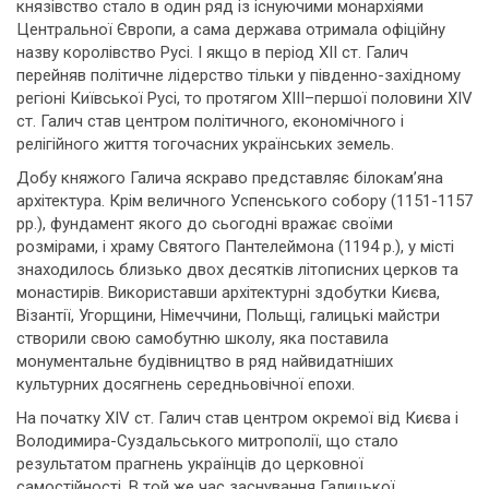
князівство стало в один ряд із існуючими монархіями
Центральної Європи, а сама держава отримала офіційну
назву королівство Русі. І якщо в період ХІІ ст. Галич
перейняв політичне лідерство тільки у південно-західному
регіоні Київської Русі, то протягом ХІІІ–першої половини XIV
ст. Галич став центром політичного, економічного і
релігійного життя тогочасних українських земель.
Добу княжого Галича яскраво представляє білокам’яна
архітектура. Крім величного Успенського собору (1151-1157
рр.), фундамент якого до сьогодні вражає своїми
розмірами, і храму Святого Пантелеймона (1194 р.), у місті
знаходилось близько двох десятків літописних церков та
монастирів. Використавши архітектурні здобутки Києва,
Візантії, Угорщини, Німеччини, Польщі, галицькі майстри
створили свою самобутню школу, яка поставила
монументальне будівництво в ряд найвидатніших
культурних досягнень середньовічної епохи.
На початку XIV ст. Галич став центром окремої від Києва і
Володимира-Суздальського митрополії, що стало
результатом прагнень українців до церковної
самостійності. В той же час заснування Галицької