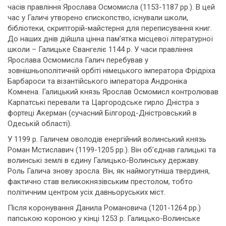
часів правління Ярослава Осмомисла (1153-1187 рр.). В цей
час у Галичі утворено єпископство, існували школи,
бібліотеки, скрипторій-майстерня для переписування книг.
До наших днів дійшла цінна пам’ятка місцевої літературної
школи – Галицьке Євангеліє 1144 р. У часи правління
Ярослава Осмомисла Галич перебував у
зовнішньополітичній орбіті німецького імператора Фрідріха
Барбароси та візантійського імператора Андроніка
Комнена. Галицький князь Ярослав Осмомисл контролював
Карпатські перевали та Царгородське гирло Дністра з
фортеці Акерман (сучасний Білгород-Дністровський в
Одеській області).
У 1199 р. Галичем оволодів енергійний волинський князь
Роман Мстиславич (1199-1205 рр.). Він об’єднав галицькі та
волинські землі в єдину Галицько-Волинську державу.
Роль Галича знову зросла. Він, як наймогутніша твердиня,
фактично став великокнязівським престолом, тобто
політичним центром усіх давньоруських міст.
Після коронування Данила Романовича (1201-1264 рр.)
папською короною у кінці 1253 р. Галицько-Волинське