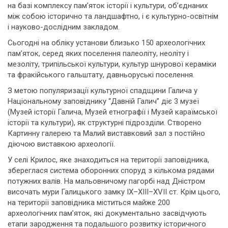
на базі комплексу пам’яток історії і культури, об’єднаних
між собою історично та ландшафтно, і є культурно-освітнім
і науково-дослідним закладом.
Сьогодні на обліку установи близько 150 археологічних
пам’яток, серед яких поселення палеоліту, неоліту і
мезоліту, трипільської культури, культур шнурової кераміки
та фракійського гальштату, давньоруські поселення.
З метою популяризації культурної спадщини Галича у
Національному заповіднику “Давній Галич” діє 3 музеї
(Музей історії Галича, Музей етнографії і Музей караїмської
історії та культури), як структурні підрозділи. Створено
Картинну галерею та Малий виставковий зал з постійно
діючою виставкою археології.
У селі Крилос, яке знаходиться на території заповідника,
збереглася система оборонних споруд з кількома рядами
потужних валів. На мальовничому пагорбі над Дністром
височать мури Галицького замку IX–ХІІІ–ХVІІ ст. Крім цього,
на території заповідника міститься майже 200
археологічних пам’яток, які документально засвідчують
етапи зародження та подальшого розвитку історичного