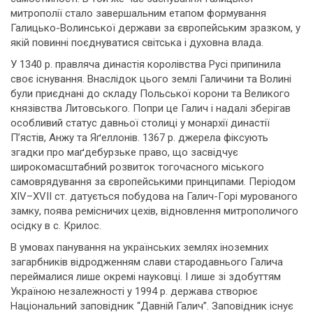
митрополії стало завершальним етапом формування
Галицько-Волинської держави за європейським зразком, у
якій повинні поєднуватися світська і духовна влада.
У 1340 р. правляча династія королівства Русі припинила
своє існування. Внаслідок цього землі Галичини та Волині
були приєднані до складу Польської корони та Великого
князівства Литовського. Попри це Галич і надалі зберігав
особливий статус давньої столиці у монархії династії
П’ястів, Анжу та Яґеллонів. 1367 р. джерела фіксують
згадки про маґдебурзьке право, що засвідчує
широкомасштабний розвиток тогочасного міського
самоврядування за європейськими принципами. Періодом
XIV–XVIІ ст. датується побудова на Галич-Горі мурованого
замку, поява ремісничих цехів, відновлення митрополичого
осідку в с. Крилос.
В умовах панування на українських землях іноземних
загарбників відродженням слави стародавнього Галича
переймалися лише окремі науковці. І лише зі здобуттям
Україною незалежності у 1994 р. держава створює
Національний заповідник “Давній Галич”. Заповідник існує