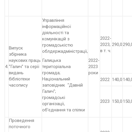
Управління
інформаційної
діяльності та
2022-
комунікацій з
2023,
290,0
290,
громадськістю
Випуск
в т. ч.
облдержадміністрації,
збірника
наукових праць
Галицька
2022-
4.
“Галич” та серії
територіальна
2023
видань
громада;
роки
бібліотеки
Національний
2022
140,0
140,
часопису
заповідник “Давній
Галич”;
громадські
2023
150,0
150,
організації,
об’єднання та спілки
Проведення
поточного