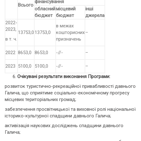
фінансування
Всього
обласний
місцевий
інші
бюджет
бюджет
джерела
2022-
в межах
2023,
13753,0
13753,0
кошторисних
–
в т. ч.
призначень
2022
8653,0
8653,0
-//-
–
2023
5100,0
5100,0
-//-
–
Очікувані результати виконання Програми:
розвиток туристично-рекреаційної привабливості давнього
Галича, що сприятиме соціально-економічному прогресу
місцевих територіальних громад;
забезпечення просвітницької та виховної ролі національної
історико-культурної спадщини давнього Галича;
активізація наукових досліджень спадщини давнього
Галича;