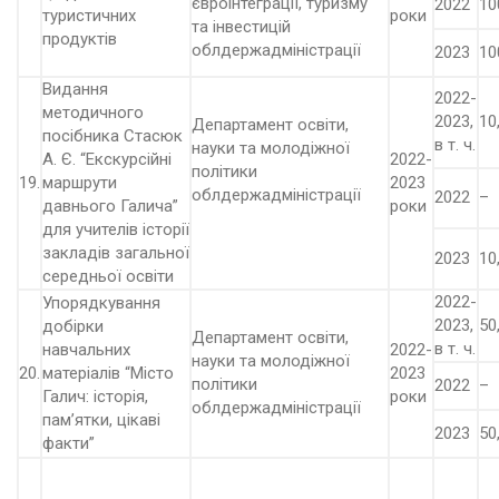
євроінтеграції, туризму
2022
10
туристичних
роки
та інвестицій
продуктів
облдержадміністрації
2023
10
Видання
2022-
методичного
2023,
10
Департамент освіти,
посібника Стасюк
в т. ч.
науки та молодіжної
А. Є. “Екскурсійні
2022-
політики
19.
маршрути
2023
облдержадміністрації
2022
–
давнього Галича”
роки
для учителів історії
закладів загальної
2023
10
середньої освіти
2022-
Упорядкування
2023,
50
добірки
Департамент освіти,
в т. ч.
навчальних
2022-
науки та молодіжної
20.
матеріалів “Місто
2023
політики
2022
–
Галич: історія,
роки
облдержадміністрації
пам’ятки, цікаві
2023
50
факти”