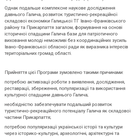
Однак подальше комплексне наукове дослідження
давнього Галича, розвиток туристично-рекреаційної
складової економіки Галицької ТГ Івано-Франківського
району та Прикарпаття загалом, формування на основі
історичної спадщини Галича бази для патріотичного
виховання молоді неможливі без координаційних зусиль
Івано-Франківської обласної ради як виразника інтересів
територіальних громад області.
Прийняття цієї Програми зумовлено такими причинами:
потребою активізації роботи з виявлення, дослідження,
реставрації, збереження, популяризації та використання
культурної спадщини давнього Галича;
необхідністю забезпечувати подальший розвиток
туристично-рекреаційного потенціалу Галича як складової
частини Прикарпаття;
потребою популяризації української історії та культури
через історико-культурні, археологічні, архітектурні та