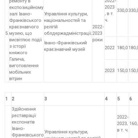
2022-
ремонту в
2023
експозиційному
330,0
330,
, в т.
залі Івано-
Управління культури,
ч.
Франківського
національностей та
краєзнавчого
релігій
2022-
5.
музею, що
облдержадміністрації;
2023
висвітлює події
роки
Івано-Франківський
з історії
2022
180,0
180,
краєзнавчий музей
княжого
Галича,
виготовлення
2023
150,0
150,
мобільних
вітрин
1
2
3
4
5
6
Здійснення
реставрації
2022-
експонатів
2023,
160,
Івано-
в т. ч.
Управління культури,
Франківського