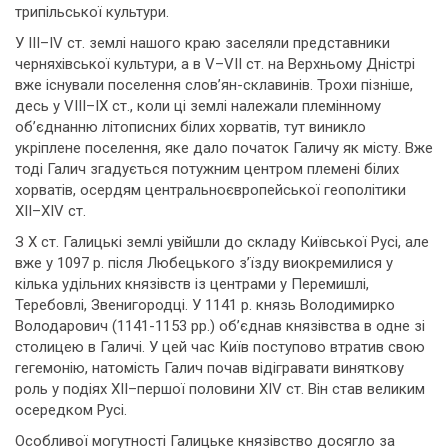
трипільської культури.
У ІІІ–ІV ст. землі нашого краю заселяли представники
черняхівської культури, а в V–VІІ ст. на Верхньому Дністрі
вже існували поселення слов’ян-склавинів. Трохи пізніше,
десь у VІІІ–ІХ ст., коли ці землі належали племінному
об’єднанню літописних білих хорватів, тут виникло
укріплене поселення, яке дало початок Галичу як місту. Вже
тоді Галич згадується потужним центром племені білих
хорватів, осердям центральноєвропейської геополітики
ХІІ–ХІV ст.
З Х cт. Галицькі землі увійшли до складу Київської Русі, але
вже у 1097 р. після Любецького з’їзду виокремилися у
кілька удільних князівств із центрами у Перемишлі,
Теребовлі, Звенигородці. У 1141 р. князь Володимирко
Володарович (1141-1153 рр.) об’єднав князівства в одне зі
столицею в Галичі. У цей час Київ поступово втратив свою
гегемонію, натомість Галич почав відігравати виняткову
роль у подіях XII–першої половини XIV ст. Він став великим
осередком Русі.
Особливої могутності Галицьке князівство досягло за