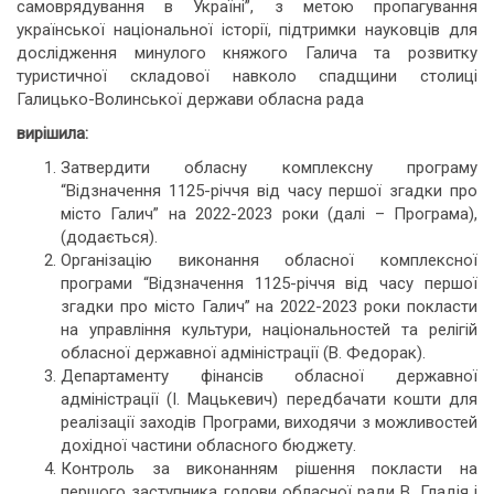
самоврядування в Україні”, з метою пропагування
української національної історії, підтримки науковців для
дослідження минулого княжого Галича та розвитку
туристичної складової навколо спадщини столиці
Галицько-Волинської держави обласна рада
вирішила:
Затвердити обласну комплексну програму
“Відзначення 1125-річчя від часу першої згадки про
місто Галич” на 2022-2023 роки (далі – Програма),
(додається).
Організацію виконання обласної комплексної
програми “Відзначення 1125-річчя від часу першої
згадки про місто Галич” на 2022-2023 роки покласти
на управління культури, національностей та релігій
обласної державної адміністрації (В. Федорак).
Департаменту фінансів обласної державної
адміністрації (І. Мацькевич) передбачати кошти для
реалізації заходів Програми, виходячи з можливостей
дохідної частини обласного бюджету.
Контроль за виконанням рішення покласти на
першого заступника голови обласної ради В. Гладія і