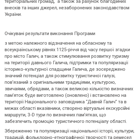
територіальних громад, а також за рахунок благодійних
внесків та інших джерел, незаборонених законодавством
України.
Очікувані результати виконання Програми
з метою належного відзначення на обласному та
всеукраїнському рівнях 1125-річчя від часу першої згадки
про місто Галич, а також стимулювання розвитку туризму
на території давнього Галича, підтримки та популяризації
історико-культурної спадщини Галича, де зосереджено
значний потенціал для розвитку туристичної галузі,
пов’язаний з оригінальними традиціями, культурою,
звичаями, обрядами, а також великою кількістю визначних
пам’яток буде виготовлено (оновлено) і встановлено на
території Національного заповідника “Давній Галич” та в
межах області вказівники, створено віртуальні екскурсійні
маршрути, 3-D тури по визначних пам’ятках, що
забезпечить промоцію туристичного потенціалу області.
Збереженню та популяризації національної історії, культури,
традицій, фольклорно-етнографічної творчості та ремесел