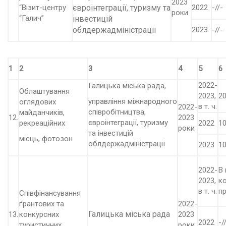
2023
“Візит-центру
євроінтеграції, туризму та
2022
-//-
роки
“Галич”
інвестицій
облдержадміністрації
2023
-//-
1
2
3
4
5
6
2022-
Галицька міська рада,
Облаштування
2023,
20
управління міжнародного
оглядових
в т. ч.
2022-
співробітництва,
майданчиків,
12.
2023
євроінтеграції, туризму
рекреаційних
2022
10
роки
та інвестицій
місць, фотозон
облдержадміністрації
2023
10
2022-
В
2023,
к
в т. ч.
п
Співфінансування
ґрантових та
2022-
Галицька міська рада
13.
конкурсних
2023
2022
-/
туристичних
роки