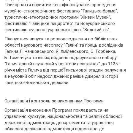
Прикарпаття сприятиме співфінансування проведення
музейно-етнографічного фестивалю “Галицька брама”,
туристично-етнографічної програми “Живий Музей”,
фестивалю “Галицьке лицарство” та Всеукраїнського
фестивалю сучасної української пісні “Золотий тік”.
Планується випуск та розповсюдження по бібліотеках
області наукового часопису “Галич” та праць дослідників
Галича Л. Чачковського, Я. Хмілевського, С. Горбенка,
Б. Томенчука та інших, видання подарункового набору
“Галич давній і сучасний у поштових світлинах” до 1125-
річчя міста Галича від першої письмової згадки, залучення
в науковий обіг недосліджених раніше джерел з історії
Галицько-Волинської держави.
Організація і контроль за виконанням Програми
Організація виконання Програми покладається на
управління культури, національностей та релігій обласної
державної адміністрації, департаменти та управління
обласної державної адміністрації відповідно до