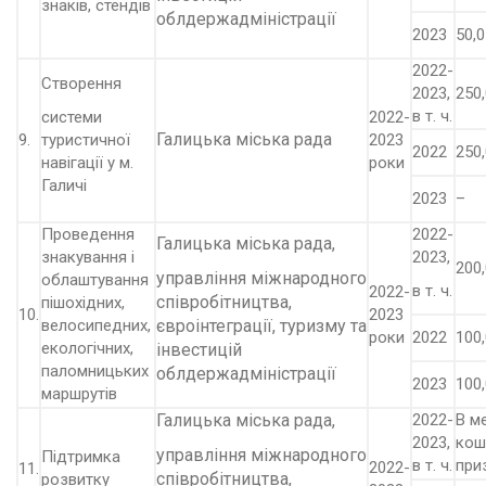
знаків, стендів
облдержадміністрації
2023
50,0
2022-
Створення
2023,
250,
в т. ч.
системи
2022-
Галицька міська рада
9.
туристичної
2023
2022
250,
навігації у м.
роки
Галичі
2023
–
Проведення
2022-
Галицька міська рада,
знакування і
2023,
200,
управління міжнародного
облаштування
в т. ч.
2022-
співробітництва,
пішохідних,
10.
2023
велосипедних,
євроінтеграції, туризму та
роки
2022
100,
екологічних,
інвестицій
паломницьких
облдержадміністрації
2023
100,
маршрутів
Галицька міська рада,
2022-
В м
2023,
кош
управління міжнародного
Підтримка
в т. ч.
при
2022-
11.
співробітництва,
розвитку