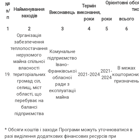
Орієнтовні обс
№
Термін
Найменування
тис
з/
Виконавець
виконання,
заходів
п
роки
роки
всього
1
2
3
4
5
6
Організація
забезпечення
теплопостачання
Комунальне
нерухомого
підприємство
майна спільної
Івано-
власності
В межах
Франківської
2021-
19.
територіальних
2021-2024
кошторисни
обласної
2024
громад сіл,
призначень
ради з
селищ, міст
експлуатації
області, що
майна
перебуває на
балансі
підприємства
* Обсяги коштів і заходи Програми можуть уточнюватися в
разі виділення додаткових фінансових ресурсів при