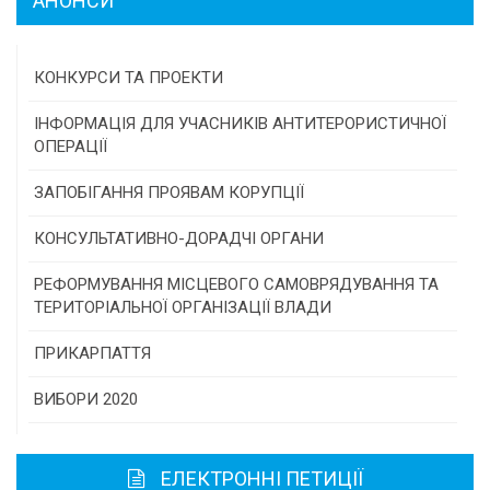
АНОНСИ
КОНКУРСИ ТА ПРОЕКТИ
Конкурс проектів та програм місцевого
ІНФОРМАЦІЯ ДЛЯ УЧАСНИКІВ АНТИТЕРОРИСТИЧНОЇ
самоврядування
ОПЕРАЦІЇ
Конкурс інститутів громадянського суспільства
ЗАПОБІГАННЯ ПРОЯВАМ КОРУПЦІЇ
Програми/конкурси МТД
КОНСУЛЬТАТИВНО-ДОРАДЧІ ОРГАНИ
Консультативна рада
РЕФОРМУВАННЯ МІСЦЕВОГО САМОВРЯДУВАННЯ ТА
ТЕРИТОРІАЛЬНОЇ ОРГАНІЗАЦІЇ ВЛАДИ
Громадська рада
ПРИКАРПАТТЯ
Історична довідка
ВИБОРИ 2020
Карта області
ЕЛЕКТРОННІ ПЕТИЦІЇ