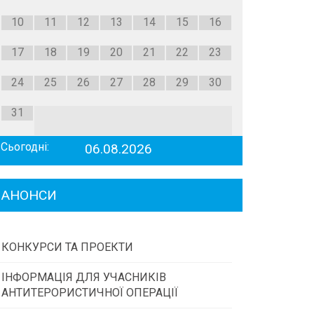
10
11
12
13
14
15
16
17
18
19
20
21
22
23
24
25
26
27
28
29
30
31
Сьогодні:
06.08.2026
АНОНСИ
КОНКУРСИ ТА ПРОЕКТИ
ІНФОРМАЦІЯ ДЛЯ УЧАСНИКІВ
Конкурс проектів та програм місцевого
АНТИТЕРОРИСТИЧНОЇ ОПЕРАЦІЇ
самоврядування