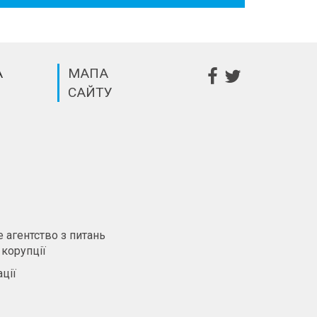
А
МАПА
САЙТУ
m
 агентство з питань
 корупції
ції