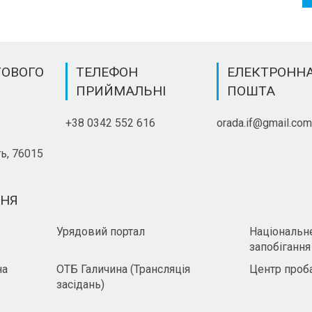
ТОВОГО
ТЕЛЕФОН
ЕЛЕКТРОНН
ПРИЙМАЛЬНІ
ПОШТА
+38 0342 552 616
orada.if@gmail.co
ь, 76015
ННЯ
Урядовий портал
Національне
запобігання
на
ОТБ Галичина (Трансляція
Центр проба
засідань)