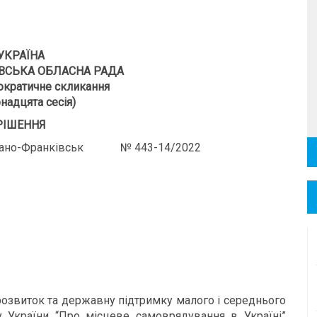
УКРАЇНА
ВСЬКА ОБЛАСНА РАДА
кратичне скликання
надцята сесія)
РІШЕННЯ
о-Франківськ № 443-14/2022
 розвиток та державну підтримку малого і середнього
ну України “Про місцеве самоврядування в Україні”