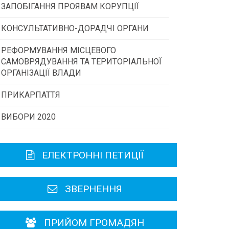
ЗАПОБІГАННЯ ПРОЯВАМ КОРУПЦІЇ
Конкурс інститутів громадянського
суспільства
КОНСУЛЬТАТИВНО-ДОРАДЧІ ОРГАНИ
РЕФОРМУВАННЯ МІСЦЕВОГО
Консультативна рада
Програми/конкурси МТД
САМОВРЯДУВАННЯ ТА ТЕРИТОРІАЛЬНОЇ
ОРГАНІЗАЦІЇ ВЛАДИ
Громадська рада
ПРИКАРПАТТЯ
ВИБОРИ 2020
Історична довідка
Карта області
ЕЛЕКТРОННІ ПЕТИЦІЇ
Районні, міські ради
ЗВЕРНЕННЯ
ПРИЙОМ ГРОМАДЯН