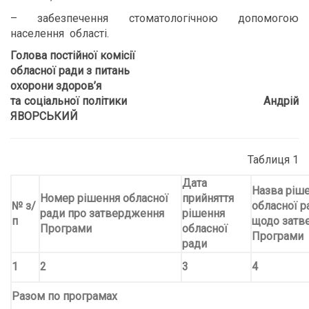
– забезпечення стоматологічною допомогою
населення області.
Голова постійної комісії
обласної ради з питань
охорони здоров
’
я
та соціальної політики Андрій
ЯВОРСЬКИЙ
Таблиця 1
Дата
Назва ріш
Номер рішення обласної
прийняття
№ з/
обласної р
ради про затвердження
рішення
п
щодо затв
Програми
обласної
Програми
ради
1
2
3
4
Разом по програмах