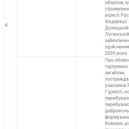
оборони, ві
стримуван
агресії Рос
Федерації 
4.
Донецькій
Луганській
забезпечен
здійснення
2026 роки
Про облас
підтримки 
загиблих,
постражда
учасників
Гідності, ос
перебували
перебувают
доброволь
формувань,
бойових ді