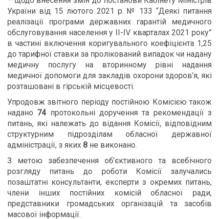
– щодо внесення змін до постанови Кабінету Міністрів
України
від 15 лютого 2021 р. № 133 “Деякі питання
реалізації програми державних гарантій медичного
обслуговування населення у II-IV кварталах
2021 року”
в частині включення коригувального коефіцієнта 1,25
до тарифної ставки за пролікований випадок чи надану
медичну послугу на вторинному рівні надання
медичної допомоги для закладів охорони здоров’я, які
розташовані в гірській місцевості.
Упродовж звітного періоду постійною Комісією також
надано
74
протокольні доручення та рекомендації з
питань, які належать до відання Комісії, відповідним
структурним підрозділам обласної державної
адміністрації, з яких
8
не виконано.
З метою забезпечення об’єктивного та всебічного
розгляду питань до роботи Комісії залучались
позаштатні консультанти, експерти з окремих питань,
члени інших постійних комісій обласної ради,
представники громадських організацій та засобів
масової інформації.