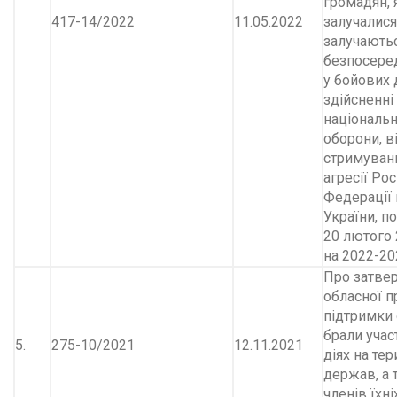
громадян, 
417-14/2022
11.05.2022
залучалися
залучаютьс
безпосере
у бойових д
здійсненні
національн
оборони, ві
стримуван
агресії Рос
Федерації 
України, п
20 лютого 
на 2022-20
Про затве
обласної 
підтримки о
брали учас
5.
275-10/2021
12.11.2021
діях на тер
держав, а 
членів їхні