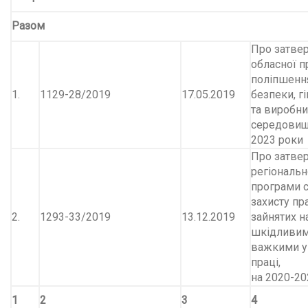
Разом
Про затве
обласної 
поліпшенн
1.
1129-28/2019
17.05.2019
безпеки, гі
та виробни
середовищ
2023 роки
Про затве
регіональн
програми 
захисту пр
2.
1293-33/2019
13.12.2019
зайнятих на
шкідливим
важкими 
праці,
на 2020-20
1
2
3
4