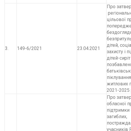
Про затве
регіональ
цільової п
попередже
бездоглядн
безпритуль
дітей, соц
3.
149-6/2021
23.04.2021
захисту і 
дітей-сиріт 
позбавлен
батьківськ
піклування,
житлових 
2021-2025
Про затве
обласної 
підтримки 
загиблих,
постражда
учасників