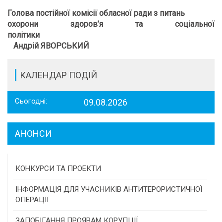
Голова постійної комісії обласної ради з питань
охорони здоров
’
я та соціальної
політики
Андрій ЯВОРСЬКИЙ
КАЛЕНДАР ПОДІЙ
Сьогодні:
09.08.2026
АНОНСИ
КОНКУРСИ ТА ПРОЕКТИ
Конкурс проектів та програм місцевого
ІНФОРМАЦІЯ ДЛЯ УЧАСНИКІВ АНТИТЕРОРИСТИЧНОЇ
самоврядування
ОПЕРАЦІЇ
Конкурс інститутів громадянського суспільства
ЗАПОБІГАННЯ ПРОЯВАМ КОРУПЦІЇ