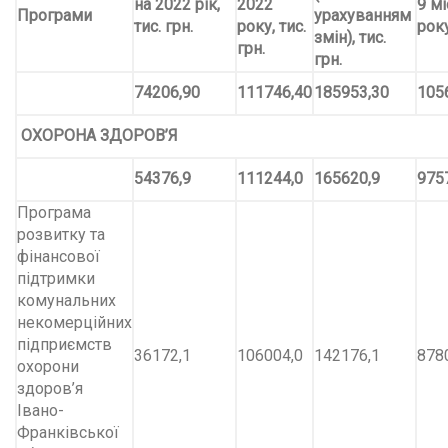
на 2022 рік,
2022
9 мі
Програми
урахуванням
тис. грн.
року, тис.
року
змін), тис.
грн.
грн.
74206,90
111746,40
185953,30
105
ОХОРОНА ЗДОРОВ
’
Я
54376,9
111244,0
165620,9
975
Програма
розвитку та
фінансової
підтримки
комунальних
некомерційних
підприємств
36172,1
106004,0
142176,1
878
охорони
здоров’я
Івано-
Франківської