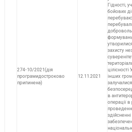
Гідності, у
бойових дій
перебуваю
перебували
доброволь
формувань
утворилис
захисту не
сувереніте
територіал
274-10/2021(дія
цілісності 
програмидостроково
12.11.2021
інших гром
припинена)
залучалися
безпосере
в антитеро
операції в 
проведення
здійсненні 
забезпече
національн