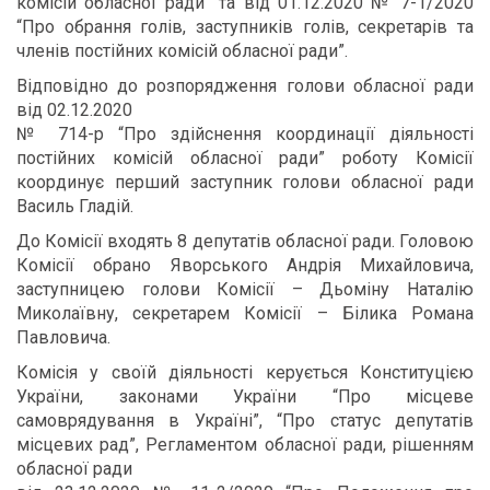
комісій обласної ради” та від 01.12.2020 № 7-1/2020
“Про обрання голів, заступників голів, секретарів та
членів постійних комісій обласної ради”.
Відповідно до розпорядження голови обласної ради
від 02.12.2020
№ 714-р “Про здійснення координації діяльності
постійних комісій обласної ради” роботу Комісії
координує перший заступник голови обласної ради
Василь Гладій.
До Комісії входять 8 депутатів обласної ради. Головою
Комісії обрано Яворського Андрія Михайловича,
заступницею голови Комісії – Дьоміну Наталію
Миколаївну, секретарем Комісії – Білика Романа
Павловича.
Комісія у своїй діяльності керується Конституцією
України, законами України “Про місцеве
самоврядування в Україні”, “Про статус депутатів
місцевих рад”, Регламентом обласної ради, рішенням
обласної ради