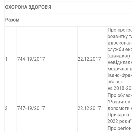
ОХОРОНА ЗДОРОВ
’
Я
Разом
Про прогр
розвитку т
вдосконал
служби ек
(швидкої) 
1.
744-19/2017
22.12.2017
невідклад
медичної 
Івано-Фран
області
на 2018-20
Про облас
“Розвиток 
2.
747-19/2017
22.12.2017
допомоги 
Прикарпатт
2022 роки”
Про регіон