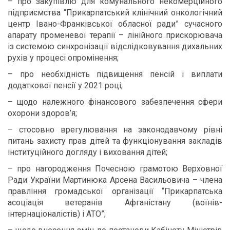
– про закупівлю для комунального некомерційного
підприємства “Прикарпатський клінічний онкологічний
центр Івано-Франківської обласної ради” сучасного
апарату променевої терапії – лінійного прискорювача
із системою синхронізації відслідковування дихальних
рухів у процесі опромінення;
– про необхідність підвищення пенсій і виплати
додаткової пенсії
у 2021 році;
– щодо належного фінансового забезпечення сфери
охорони здоров’я;
– стосовно врегулювання на законодавчому рівні
питань захисту прав дітей та функціонування закладів
інституційного догляду і виховання дітей;
– про нагородження Почесною грамотою Верховної
Ради України Мартинюка Арсена Васильовича – члена
правління громадської організації “Прикарпатська
асоціація ветеранів Афганістану (воїнів-
інтернаціоналістів) і АТО”;