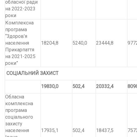
обласної ради
на 2022-2023
роки
Комплексна
програма
“Здоров’я
населення
18204,8
5240,0
23444,8
977
Прикарпаття
на 2021-2025
роки”
СОЦІАЛЬНИЙ ЗАХИСТ
19830,0
502,4
20332,4
809
Обласна
комплексна
програма
соціального
захисту
населення
17935,1
502,4
18437,5
757