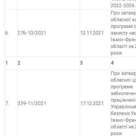
2022-2026
Про затве
обласної 
програми 
6.
276-10/2021
12.11.2021
захисту на
Івано-Фран
області на
роки
1
2
3
4
Про затве
обласної ц
програми
забезпече
працівникі
7.
339-11/2021
17.12.2021
Управлінн
безпеки Ук
Івано-Фран
області на
роки