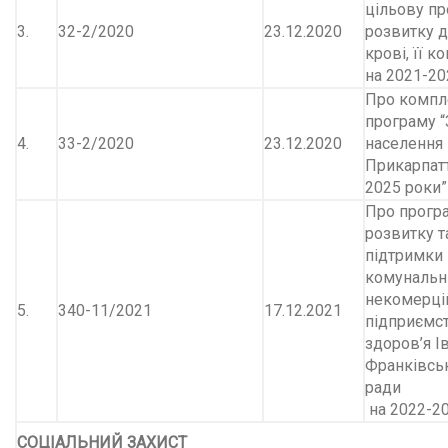
цільову п
3.
32-2/2020
23.12.2020
розвитку 
крові, її к
на 2021-20
Про компл
програму “
4.
33-2/2020
23.12.2020
населення
Прикарпатт
2025 роки”
Про прогр
розвитку т
підтримки
комунальн
некомерці
5.
340-11/2021
17.12.2021
підприємс
здоров’я І
Франківськ
ради
на 2022-2
СОЦІАЛЬНИЙ ЗАХИСТ