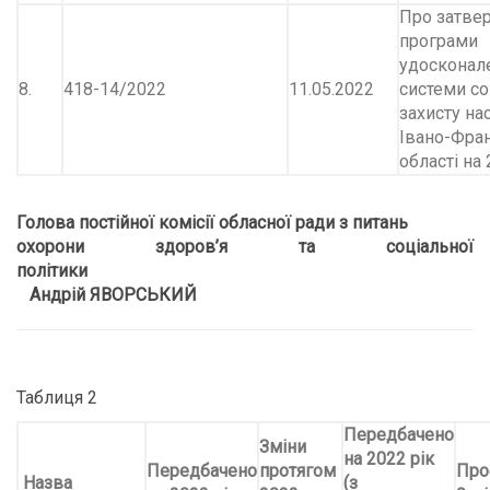
Про затве
програми
удосконал
8.
418-14/2022
11.05.2022
системи со
захисту на
Івано-Фран
області на 
Голова постійної комісії обласної ради з питань
охорони здоров
’
я та соціальної
політики
Андрій ЯВОРСЬКИЙ
Таблиця 2
Передбачено
Зміни
на 2022 рік
Передбачено
протягом
Про
Назва
(з