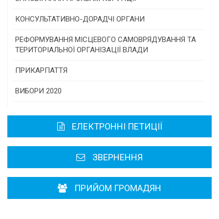
Програми/конкурси МТД
КОНСУЛЬТАТИВНО-ДОРАДЧІ ОРГАНИ
Консультативна рада
РЕФОРМУВАННЯ МІСЦЕВОГО САМОВРЯДУВАННЯ ТА
ТЕРИТОРІАЛЬНОЇ ОРГАНІЗАЦІЇ ВЛАДИ
Громадська рада
ПРИКАРПАТТЯ
Історична довідка
ВИБОРИ 2020
Карта області
ЕЛЕКТРОННІ ПЕТИЦІЇ
Районні, міські ради
ЗВЕРНЕННЯ
ПРИЙОМ ГРОМАДЯН