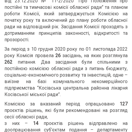
від 23.12.2020 № 11-2/2020 “Про Положення про
постійні та тимчасові комісії обласної ради” та планом
роботи Комісії, який затверджується Комісією на
початку року та включений до плану роботи обласної
ради на відповідний рік. Засідання Комісії проходять з
дотриманням принципів законності, відкритості та
прозорості.
За період з 10 грудня 2020 року по 01 листопада 2022
року Комісія провела
26
засідань, на яких розглянула
262
питання. Два засідання були спільними з
постійною комісією обласної ради з питань бюджету,
соціально-економічного розвитку та інвестицій, одне –
виїзне на базі комунального некомерційного
підприємства “Косівська центральна районна лікарня
Косівської міської ради”.
Комісією за вказаний період опрацьовано
127
проєктів рішень, які були рекомендовані на розгляд
сесії обласної ради,
з них –
14
проєктів рішень відправлено на
доопрацювання суб’єктам подання – департаменту