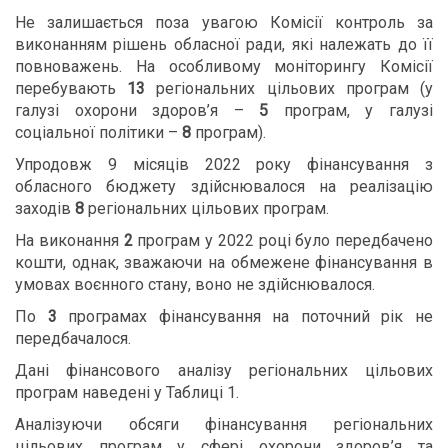
Не залишається поза увагою Комісії контроль за
виконанням рішень обласної ради, які належать до її
повноважень. На особливому моніторингу Комісії
перебувають
13
регіональних цільових програм (у
галузі охорони здоров’я –
5
програм, у галузі
соціальної політики –
8
програм).
Упродовж 9 місяців 2022 року фінансування з
обласного бюджету здійснювалося на реалізацію
заходів
8
регіональних цільових програм.
На виконання
2
програм у 2022 році було передбачено
кошти, однак, зважаючи на обмежене фінансування в
умовах воєнного стану, воно не здійснювалося.
По
3
програмах фінансування на поточний рік не
передбачалося.
Дані фінансового аналізу регіональних цільових
програм наведені у Таблиці 1.
Аналізуючи обсяги фінансування регіональних
цільових програм у сфері охорони здоров’я та