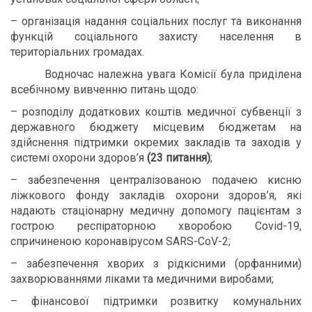
– організація надання соціальних послуг та виконання
функцій соціального захисту населення в
територіальних громадах.
Водночас належна увага Комісії була приділена
всебічному вивченню питань щодо:
– розподілу додаткових коштів медичної субвенції з
державного бюджету місцевим бюджетам на
здійснення підтримки окремих закладів та заходів у
системі охорони здоров’я
(23 питання)
;
– забезпечення централізованою подачею кисню
ліжкового фонду закладів охорони здоров’я, які
надають стаціонарну медичну допомогу пацієнтам з
гострою респіраторною хворобою Covid-19,
спричиненою коронавірусом SARS-CoV-2;
– забезпечення хворих з рідкісними (орфанними)
захворюваннями ліками та медичними виробами;
– фінансової підтримки розвитку комунальних