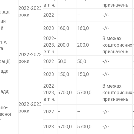
в т. ч.
призначень
2022-2023
ації;
роки
2022
–
–
-//-
кий
ей
2023
160,0
160,0
-//-
2022-
В межах
ури,
2023,
200,0
200,0
кошторисних
та
в т. ч.
призначень
2022-2023
роки
ації;
2022
50,0
50,0
-//-
рада
2023
150,0
150,0
-//-
2022-
В межах
ада;
2023,
5700,0
5700,0
кошторисних
в т. ч.
призначень
2022-2023
ано-
роки
2022
–
–
-//-
асної
”
2023
5700,0
5700,0
-//-