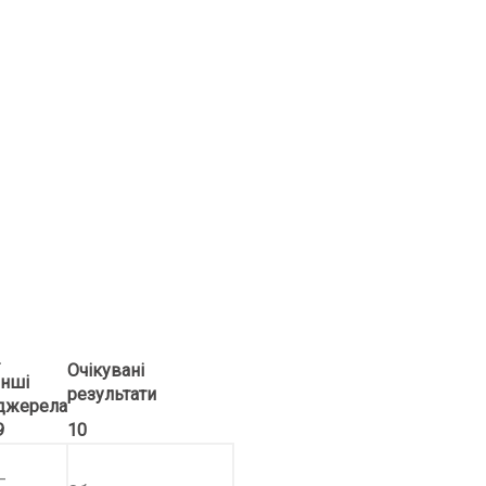
.
Очікувані
Інші
результати
джерела
9
10
–