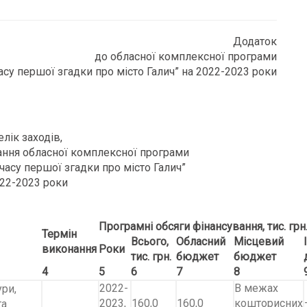
Додаток
до обласної комплексної програми
часу першої згадки про місто Галич” на 2022-2023 роки
лік заходів,
ання обласної комплексної програми
 часу першої згадки про місто Галич”
022-2023 роки
Програмні обсяги фінансування, тис. грн
Термін
Всього,
Обласний
Місцевий
виконання
Роки
тис. грн.
бюджет
бюджет
4
5
6
7
8
2022-
В межах
ури,
2023,
160,0
160,0
кошторисних
та