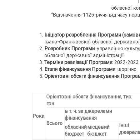
обласної ко
“Відзначення 1125-річчя від часу пер
Ініціатор розроблення Програми (замов
Івано-Франківської обласної державної 
Розробник Програми
: управління культ
обласної державної адміністрації.
Терміни реалізації Програми:
2022-2023 
Етапи фінансування Програми
: щорічно.
Орієнтовні обсяги фінансування Програ
Орієнтовні обсяги фінансування, тис.
грн.
в т. ч. за джерелами
Роки
фінансування
Всього
інші
обласний
місцевий
джерела
бюджет
бюджет