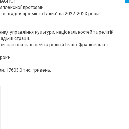
ПАСПОРТ
мплексної програми
шої згадки про місто Галич” на 2022-2023 роки
ник)
: управління культури, національностей та релігій
адміністрації.
ури, національностей та релігій Івано-Франківської
роки.
ми
:
17603,0 тис. гривень.