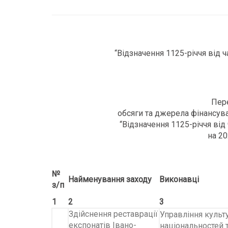
“Відзначення 1125-річчя від 
Пере
обсяги та джерела фінансув
“Відзначення 1125-річчя від
на 2
№
Найменування заходу
Виконавці
з/п
1
2
3
Здійснення реставрації
Управління культ
експонатів Івано-
національностей 