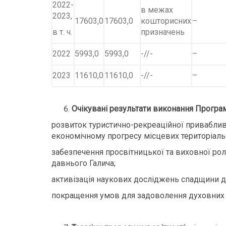
2022-
в межах
2023,
17603,0
17603,0
кошторисних
–
в т. ч.
призначень
2022
5993,0
5993,0
-//-
–
2023
11610,0
11610,0
-//-
–
Очікувані результати виконання Програ
розвиток туристично-рекреаційної приваблив
економічному прогресу місцевих територіаль
забезпечення просвітницької та виховної рол
давнього Галича;
активізація наукових досліджень спадщини д
покращення умов для задоволення духовних п