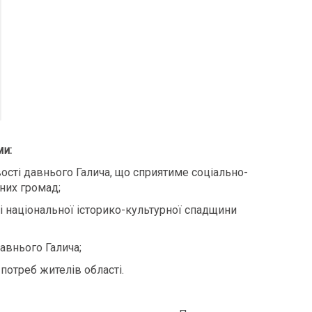
ми:
ості давнього Галича, що сприятиме соціально-
них громад;
і національної історико-культурної спадщини
авнього Галича;
отреб жителів області.