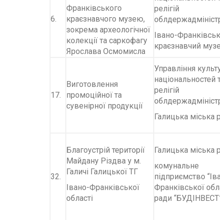
Франківського
релігій
6.
краєзнавчого музею,
облдержадміністр
зокрема археологічної
Івано-Франківсь
колекції та саркофагу
краєзнавчий муз
Ярослава Осмомисла
Управління культ
національностей 
Виготовлення
релігій
17.
промоційної та
облдержадміністр
сувенірної продукції
Галицька міська 
Благоустрій території
Галицька міська р
Майдану Різдва у м.
комунальне
Галичі Галицької ТГ
32.
підприємство “Ів
Івано-Франківської
Франківської обл
області
ради “БУДІНВЕСТ