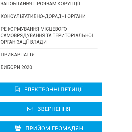
ЗАПОБІГАННЯ ПРОЯВАМ КОРУПЦІЇ
Конкурс інститутів громадянського
суспільства
КОНСУЛЬТАТИВНО-ДОРАДЧІ ОРГАНИ
РЕФОРМУВАННЯ МІСЦЕВОГО
Консультативна рада
Програми/конкурси МТД
САМОВРЯДУВАННЯ ТА ТЕРИТОРІАЛЬНОЇ
ОРГАНІЗАЦІЇ ВЛАДИ
Громадська рада
ПРИКАРПАТТЯ
ВИБОРИ 2020
Історична довідка
Карта області
ЕЛЕКТРОННІ ПЕТИЦІЇ
Районні, міські ради
ЗВЕРНЕННЯ
ПРИЙОМ ГРОМАДЯН