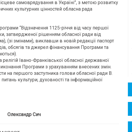
місцеве самоврядування в Україні”, з метою розвитку
ричних культурних цінностей обласна рада
програми “Відзначення
1125-річчя від часу першої
оки, затвердженої рішенням обласної ради від
а), (зі змінами), виклавши в новій редакції паспорт
одів, обсягів та джерел фінансування Програми та
аються).
а релігій
Івано-Франківської обласної державної
 виконання Програми з урахуванням внесених змін.
ти на першого заступника голови обласної ради В.
з питань культури, духовності та інформаційної
ксандр Сич