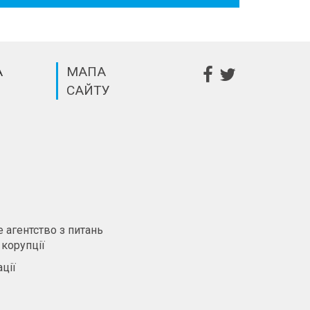
А
МАПА
САЙТУ
m
 агентство з питань
 корупції
ції