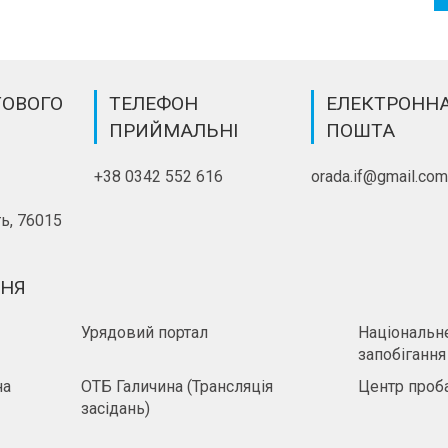
ТОВОГО
ТЕЛЕФОН
ЕЛЕКТРОНН
ПРИЙМАЛЬНІ
ПОШТА
+38 0342 552 616
orada.if@gmail.co
ь, 76015
ННЯ
Урядовий портал
Національне
запобігання
на
ОТБ Галичина (Трансляція
Центр проба
засідань)