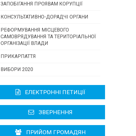
ЗАПОБІГАННЯ ПРОЯВАМ КОРУПЦІЇ
Конкурс інститутів громадянського
суспільства
КОНСУЛЬТАТИВНО-ДОРАДЧІ ОРГАНИ
РЕФОРМУВАННЯ МІСЦЕВОГО
Консультативна рада
Програми/конкурси МТД
САМОВРЯДУВАННЯ ТА ТЕРИТОРІАЛЬНОЇ
ОРГАНІЗАЦІЇ ВЛАДИ
Громадська рада
ПРИКАРПАТТЯ
ВИБОРИ 2020
Історична довідка
Карта області
ЕЛЕКТРОННІ ПЕТИЦІЇ
Районні, міські ради
ЗВЕРНЕННЯ
ПРИЙОМ ГРОМАДЯН