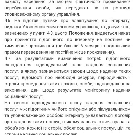
захисту населення за місцем фактичного проживання/
перебування особи, які передають їх на розгляд
Уповноваженому органу управління.
4.6. На підставі путівки про влаштування до інтернату,
виданої Уповноваженим органом управління, та документів,
зазначених у пункті 4.3. цього Положення, видається наказ
про прийняття підопічного до інтернату на постійне чи
тимчасове проживання (не більше 6 місяців із подальшим
правом переведення на постійне місце проживання).
4.7. За результатами визначення потреб підопічного
складається індивідуальний план надання соціальних
послуг, в якому зазначаються заходи щодо надання таких
послуг, відомості про необхідні ресурси, періодичність і
строки проведення таких заходів, особи, відповідальні за
виконання, дані щодо результатів моніторингу надання
соціальних послуг.
На основі індивідуального плану надання соціальних
послуг між підопічним чи його опікуном або піклувальником
та уповноваженою особою інтернату укладається договір
про надання таких послуг, в якому зазначаються права та
обов’язки кожної із сторін, обсяг соціальних послуг, цілі та
строки надання соціальних послуг.