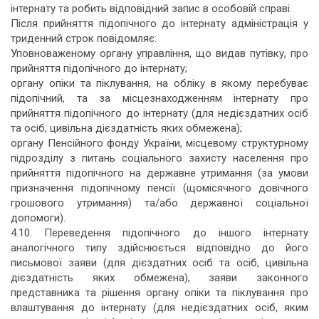
інтернату та робить відповідний запис в особовій справі.
Після прийняття підопічного до інтернату адміністрація у
триденний строк повідомляє:
Уповноваженому органу управління, що видав путівку, про
прийняття підопічного до інтернату;
органу опіки та піклування, на обліку в якому перебуває
підопічний, та за місцезнаходженням інтернату про
прийняття підопічного до інтернату (для недієздатних осіб
та осіб, цивільна дієздатність яких обмежена);
органу Пенсійного фонду України, місцевому структурному
підрозділу з питань соціального захисту населення про
прийняття підопічного на державне утримання (за умови
призначення підопічному пенсії (щомісячного довічного
грошового утримання) та/або державної соціальної
допомоги).
4.10. Переведення підопічного до іншого інтернату
аналогічного типу здійснюється відповідно до його
письмової заяви (для дієздатних осіб та осіб, цивільна
дієздатність яких обмежена), заяви законного
представника та рішення органу опіки та піклування про
влаштування до інтернату (для недієздатних осіб, яким