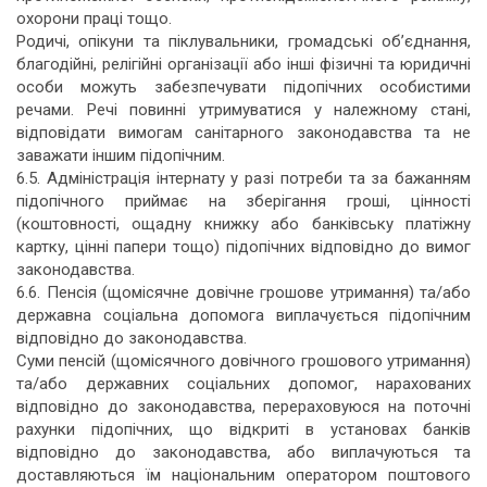
охорони праці тощо.
Родичі, опікуни та піклувальники, громадські об’єднання,
благодійні, релігійні організації або інші фізичні та юридичні
особи можуть забезпечувати підопічних особистими
речами. Речі повинні утримуватися у належному стані,
відповідати вимогам санітарного законодавства та не
заважати іншим підопічним.
6.5. Адміністрація інтернату у разі потреби та за бажанням
підопічного приймає на зберігання гроші, цінності
(коштовності, ощадну книжку або банківську платіжну
картку, цінні папери тощо) підопічних відповідно до вимог
законодавства.
6.6. Пенсія (щомісячне довічне грошове утримання) та/або
державна соціальна допомога виплачується підопічним
відповідно до законодавства.
Суми пенсій (щомісячного довічного грошового утримання)
та/або державних соціальних допомог, нарахованих
відповідно до законодавства, перераховуюся на поточні
рахунки підопічних, що відкриті в установах банків
відповідно до законодавства, або виплачуються та
доставляються їм національним оператором поштового