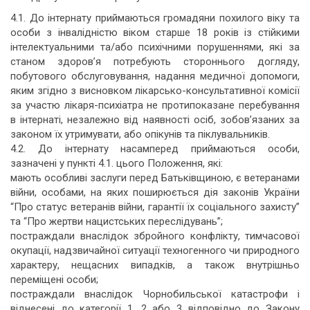
4.1. До інтернату приймаються громадяни похилого віку та
особи з інвалідністю віком старше 18 років із стійкими
інтелектуальними та/або психічними порушеннями, які за
станом здоров’я потребують стороннього догляду,
побутового обслуговування, надання медичної допомоги,
яким згідно з висновком лікарсько-консультативної комісії
за участю лікаря-психіатра не протипоказане перебування
в інтернаті, незалежно від наявності осіб, зобов’язаних за
законом їх утримувати, або опікунів та піклувальників.
4.2. До інтернату насамперед приймаються особи,
зазначені у пункті 4.1. цього Положення, які:
мають особливі заслуги перед Батьківщиною, є ветеранами
війни, особами, на яких поширюється дія законів України
“Про статус ветеранів війни, гарантії їх соціального захисту”
та “Про жертви нацистських переслідувань”;
постраждали внаслідок збройного конфлікту, тимчасової
окупації, надзвичайної ситуації техногенного чи природного
характеру, нещасних випадків, а також внутрішньо
переміщені особи;
постраждали внаслідок Чорнобильської катастрофи і
віднесені до категорії 1, 2 або 3 відповідно до Закону