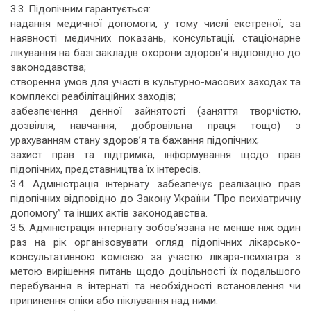
3.3. Підопічним гарантується:
надання медичної допомоги, у тому числі екстреної, за
наявності медичних показань, консультації, стаціонарне
лікування на базі закладів охорони здоров’я відповідно до
законодавства;
створення умов для участі в культурно-масових заходах та
комплексі реабілітаційних заходів;
забезпечення денної зайнятості (заняття творчістю,
дозвілля, навчання, добровільна праця тощо) з
урахуванням стану здоров’я та бажання підопічних;
захист прав та підтримка, інформування щодо прав
підопічних, представництва їх інтересів.
3.4. Адміністрація інтернату забезпечує реалізацію прав
підопічних відповідно до Закону України “Про психіатричну
допомогу” та інших актів законодавства.
3.5. Адміністрація інтернату зобов’язана не менше ніж один
раз на рік організовувати огляд підопічних лікарсько-
консультативною комісією за участю лікаря-психіатра з
метою вирішення питань щодо доцільності їх подальшого
перебування в інтернаті та необхідності встановлення чи
припинення опіки або піклування над ними.