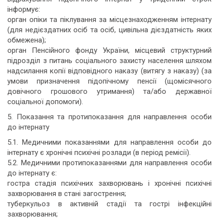
інформує:
орган опіки та піклування за місцезнаходженням інтернату
(для недієздатних осіб та осіб, цивільна дієздатність яких
обмежена);
орган Пенсійного фонду України, місцевий структурний
підрозділ з питань соціального захисту населення шляхом
надсилання копії відповідного наказу (витягу з наказу) (за
умови призначення підопічному пенсії (щомісячного
довічного грошового утримання) та/або державної
соціальної допомоги).
5. Показання та протипоказання для направлення особи
до інтернату
5.1. Медичними показаннями для направлення особи до
інтернату є хронічні психічні розлади (в період ремісії).
5.2. Медичними протипоказаннями для направлення особи
до інтернату є:
гостра стадія психічних захворювань і хронічні психічні
захворювання в стані загострення;
туберкульоз в активній стадії та гострі інфекційні
захворювання;