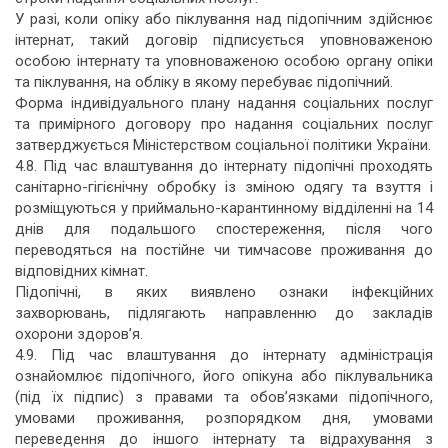
У разі, коли опіку або піклування над підопічним здійснює
інтернат, такий договір підписується уповноваженою
особою інтернату та уповноваженою особою органу опіки
та піклування, на обліку в якому перебуває підопічний.
Форма індивідуального плану надання соціальних послуг
та примірного договору про надання соціальних послуг
затверджується Міністерством соціальної політики України.
4.8. Під час влаштування до інтернату підопічні проходять
санітарно-гігієнічну обробку із зміною одягу та взуття і
розміщуються у приймально-карантинному відділенні на 14
днів для подальшого спостереження, після чого
переводяться на постійне чи тимчасове проживання до
відповідних кімнат.
Підопічні, в яких виявлено ознаки інфекційних
захворювань, підлягають направленню до закладів
охорони здоров’я.
4.9. Під час влаштування до інтернату адміністрація
ознайомлює підопічного, його опікуна або піклувальника
(під їх підпис) з правами та обов’язками підопічного,
умовами проживання, розпорядком дня, умовами
переведення до іншого інтернату та відрахування з