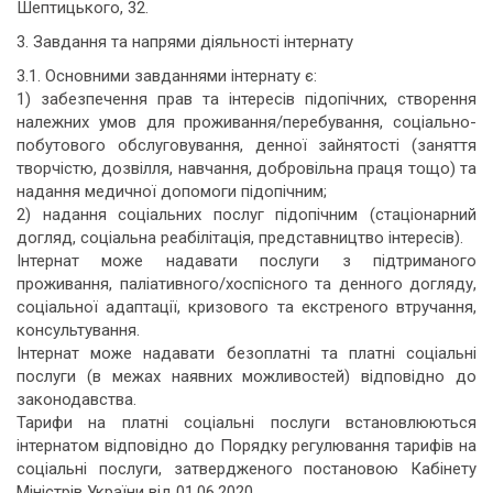
Шептицького, 32.
3. Завдання та напрями діяльності інтернату
3.1. Основними завданнями інтернату є:
1) забезпечення прав та інтересів підопічних, створення
належних умов для проживання/перебування, соціально-
побутового обслуговування, денної зайнятості (заняття
творчістю, дозвілля, навчання, добровільна праця тощо) та
надання медичної допомоги підопічним;
2) надання соціальних послуг підопічним (стаціонарний
догляд, соціальна реабілітація, представництво інтересів).
Інтернат може надавати послуги з підтриманого
проживання, паліативного/хоспісного та денного догляду,
соціальної адаптації, кризового та екстреного втручання,
консультування.
Інтернат може надавати безоплатні та платні соціальні
послуги (в межах наявних можливостей) відповідно до
законодавства.
Тарифи на платні соціальні послуги встановлюються
інтернатом відповідно до Порядку регулювання тарифів на
соціальні послуги, затвердженого постановою Кабінету
Міністрів України від 01.06.2020