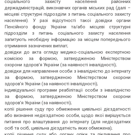
соціального захисту населення районних
держадміністрацій, виконавчих органів міських рад (далі –
місцеві структурні підрозділи з питань соціального захисту
населення). У разі відсутності такої довідки органи
Пенсійного фонду України та/або місцеві структурні
підрозділи з питань соціального захисту населення
запитують необхідну інформацію за місцем попереднього
отримання зазначених виплат;
довідки до акта огляду медико-соціальною експертною
комісією за формою, затвердженою Міністерством
охорони здоров’я України (за наявності інвалідності);
довідки для направлення особи з інвалідністю до інтернату
за формою, затвердженою Міністерством охорони
здоров’я України (за наявності інвалідності);
індивідуальної програми реабілітації особи з інвалідністю
за формою, затвердженою Міністерством охорони
здоров’я України (за наявності);
копії рішення суду про обмеження цивільної дієздатності
або визнання недієздатною особи, щодо якої вирішується
питання про влаштування до інтернату (для недієздатних
осіб та осіб, цивільна дієздатність яких обмежена);
копії рішення суду або органу опіки та піклування про