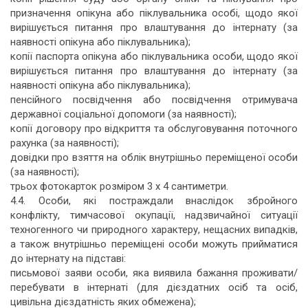
призначення опікуна або піклувальника особі, щодо якої
вирішується питання про влаштування до інтернату (за
наявності опікуна або піклувальника);
копії паспорта опікуна або піклувальника особи, щодо якої
вирішується питання про влаштування до інтернату (за
наявності опікуна або піклувальника);
пенсійного посвідчення або посвідчення отримувача
державної соціальної допомоги (за наявності);
копії договору про відкриття та обслуговування поточного
рахунка (за наявності);
довідки про взяття на облік внутрішньо переміщеної особи
(за наявності);
трьох фотокарток розміром 3 x 4 сантиметри.
4.4. Особи, які постраждали внаслідок збройного
конфлікту, тимчасової окупації, надзвичайної ситуації
техногенного чи природного характеру, нещасних випадків,
а також внутрішньо переміщені особи можуть прийматися
до інтернату на підставі:
письмової заяви особи, яка виявила бажання проживати/
перебувати в інтернаті (для дієздатних осіб та осіб,
цивільна дієздатність яких обмежена);