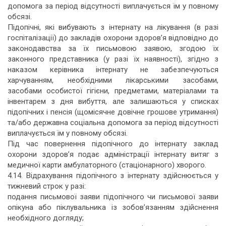
допомога за період відсутності виплачується їм у повному
обсязі.
Підопічні, які вибувають з інтернату на лікування (в разі
госпіталізації) до закладів охорони здоров’я відповідно до
законодавства за їх письмовою заявою, згодою їх
законного представника (у разі їх наявності), згідно з
наказом керівника інтернату не забезпечуються
харчуванням, необхідними лікарськими засобами,
засобами особистої гігієни, предметами, матеріалами та
інвентарем з дня вибуття, але залишаються у списках
підопічних і пенсія (щомісячне довічне грошове утримання)
та/або державна соціальна допомога за період відсутності
виплачується їм у повному обсязі.
Під час повернення підопічного до інтернату заклад
охорони здоров’я подає адміністрації інтернату витяг з
медичної карти амбулаторного (стаціонарного) хворого.
4.14. Відрахування підопічного з інтернату здійснюється у
тижневий строк у разі:
подання письмової заяви підопічного чи письмової заяви
опікуна або піклувальника із зобов’язанням здійснення
необхідного догляду;