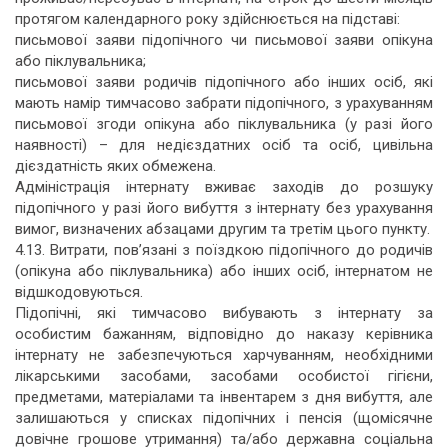
протягом календарного року здійснюється на підставі:
письмової заяви підопічного чи письмової заяви опікуна
або піклувальника;
письмової заяви родичів підопічного або інших осіб, які
мають намір тимчасово забрати підопічного, з урахуванням
письмової згоди опікуна або піклувальника (у разі його
наявності) – для недієздатних осіб та осіб, цивільна
дієздатність яких обмежена.
Адміністрація інтернату вживає заходів до розшуку
підопічного у разі його вибуття з інтернату без урахування
вимог, визначених абзацами другим та третім цього пункту.
4.13. Витрати, пов’язані з поїздкою підопічного до родичів
(опікуна або піклувальника) або інших осіб, інтернатом не
відшкодовуються.
Підопічні, які тимчасово вибувають з інтернату за
особистим бажанням, відповідно до наказу керівника
інтернату не забезпечуються харчуванням, необхідними
лікарськими засобами, засобами особистої гігієни,
предметами, матеріалами та інвентарем з дня вибуття, але
залишаються у списках підопічних і пенсія (щомісячне
довічне грошове утримання) та/або державна соціальна