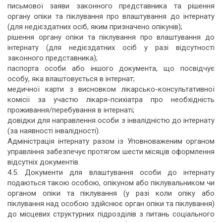
письмової заяви законного представника та рішення
органу опіки та піклування про влаштування до інтернату
(для недієздатних осіб, яким призначено опікунів);
рішення органу опіки та піклування про влаштування до
інтернату (для недієздатних осіб у разі відсутності
законного представника);
паспорта особи або іншого документа, що посвідчує
особу, яка влаштовується в інтернат;
медичної карти з висновком лікарсько-консультативної
комісії за участю лікаря-психіатра про необхідність
проживання/перебування в інтернаті;
довідки для направлення особи з інвалідністю до інтернату
(за наявності інвалідності).
Адміністрація інтернату разом із Уповноваженим органом
управління забезпечує протягом шести місяців оформлення
відсутніх документів.
4.5. Документи для влаштування особи до інтернату
подаються такою особою, опікуном або піклувальником чи
органом опіки та піклування (у разі коли опіку або
піклування над особою здійснює орган опіки та піклування)
до місцевих структурних підрозділів з питань соціального