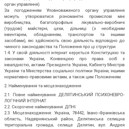
орган управління).
За погодженням Уповноваженого органу управління
можуть утворюватися різноманітні промислові міні
виробництва, багатопрофільні лікувально-виробничі
(трудові) майстерні, цехи, дільниці (з необхідним
інвентарем, обладнанням, транспортом та іншими
засобами), які здійснюють свою діяльність відповідно до
чинного законодавства та Положення про ці структури.
1.4. У своїй діяльності інтернат керується Конституцією та
законами України, Конвенцією про права осіб з
інвалідністю, актами Президента України, Кабінету Міністрів
України та Міністерства соціальної політики України, іншими
нормативно-правовими актами, а також цим Положенням.
2. Найменування та місцезнаходження
2.1. Повне найменування: ДЕЛЯТИНСЬКИЙ ПСИХОНЕВРО-
ЛОГІЧНИЙ ІНТЕРНАТ.
2.2. Скорочене найменування: ДПНІ.
2.3. Місцезнаходження: Україна, 78442, Івано-Франківська
область, Надвірнянський район, Делятинська селищна
територіальна громада, селище Делятин, вул. Андрея