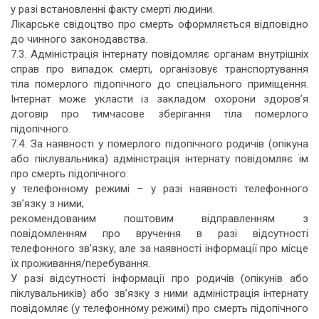
у разі встановленні факту смерті людини.
Лікарське свідоцтво про смерть оформляється відповідно
до чинного законодавства.
7.3. Адміністрація інтернату повідомляє органам внутрішніх
справ про випадок смерті, організовує транспортування
тіла померлого підопічного до спеціального приміщення.
Інтернат може укласти із закладом охорони здоров’я
договір про тимчасове зберігання тіла померлого
підопічного.
7.4. За наявності у померлого підопічного родичів (опікуна
або піклувальника) адміністрація інтернату повідомляє їм
про смерть підопічного:
у телефонному режимі – у разі наявності телефонного
зв’язку з ними;
рекомендованим поштовим відправленням з
повідомленням про вручення в разі відсутності
телефонного зв’язку, але за наявності інформації про місце
їх проживання/перебування.
У разі відсутності інформації про родичів (опікунів або
піклувальників) або зв’язку з ними адміністрація інтернату
повідомляє (у телефонному режимі) про смерть підопічного