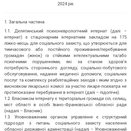
2024 рік
1. Загальна частина
1.1. Делятинський психоневрологічний інтернат (далі –
інтернат) є стаціонарним інтернатним закладом на 175
ліжко-місць для соціального захисту, що утворюється для
тимчасового або постійного проживання/перебування
громадян (жінок) із стійкими інтелектуальними та/або
психічними порушеннями, які за станом здоров’я
потребують стороннього догляду, соціально-побутового
обслуговування, надання медичної допомоги, соціальних
послуг та комплексу реабілітаційних заходів і яким згідно з
висновком лікарської комісії за участю лікаря-психіатра не
протипоказане перебування в інтернаті (далі – підопічні).
1.2. Власником інтернату є територіальні громади сіл, селищ,
міст області в особі Івано-Франківської обласної ради
(надалі – Власник).
1.3. Уповноваженим органом управління є структурний
підрозділ з питань соціального захисту населення
обласної державної адміністрації (надалі – Уповноважений