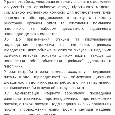
У разі потреби адміністрація інтернату сприяє в оформленні
документів та організовує огляд підопічного медико-
соціальною експертною комісією для встановлення групи
інвалідності або продовження її строку, а також у
реєстрації органом опіки та піклування помічника
підопічного за вибором дієздатного підопічного
відповідно до законодавства.
3.6. До призначення опікунів та піклувальників
недієздатним підопічним та підопічним, цивільна
дієздатність яких обмежена, опіку та піклування над ними
здійснює інтернат, зокрема шляхом вжиття заходів до
поновлення або обмеження цивільної дієздатності
підопічних.
У разі потреби інтернат вживає заходів для вирішення
питань щодо недієздатності чи обмеження цивільної
дієздатності підопічних, які потребують опіки та піклування,
та призначення їм опікуна або піклувальника.
3.7. Адміністрація інтернату забезпечує проведення
санітарно-гігієнічних, протиепідемічних, протипожежних
заходів, а також заходів щодо надання якісних соціальних
послуг, упровадження нових форм і методів надання
соціальних послуг підопічним.