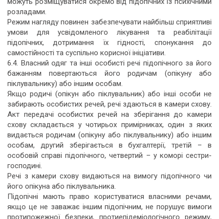
можуть розміщуватися окремо від підопічних із психічними
розладами.
Режим нагляду повинен забезпечувати найбільш сприятливі
умови для усвідомленого лікування та реабілітації
підопічних, дотримання їх гідності, спонукання до
самостійності та суспільно корисної ініціативи.
6.4. Власний одяг та інші особисті речі підопічного за його
бажанням повертаються його родичам (опікуну або
піклувальнику) або іншим особам.
Якщо родичі (опікун або піклувальник) або інші особи не
забирають особистих речей, речі здаються в камери схову.
Акт передачі особистих речей на зберігання до камери
схову складається у чотирьох примірниках, один з яких
видається родичам (опікуну або піклувальнику) або іншим
особам, другий зберігається в бухгалтерії, третій – в
особовій справі підопічного, четвертий – у коморі сестри-
господині.
Речі з камери схову видаються на вимогу підопічного чи
його опікуна або піклувальника.
Підопічні мають право користуватися власними речами,
якщо це не заважає іншим підопічним, не порушує вимоги
протипожежної безпеки, протиепідеміологічного режиму,