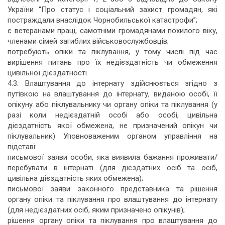
України “Про статус і соціальний захист громадян, які
постраждали внаслідок Чорнобильської катастрофи”;
є ветеранами праці, самотніми громадянами похилого віку,
членами сімей загиблих військовослужбовців;
потребують опіки та піклування, у тому числі під час
вирішення питань про їх недієздатність чи обмеження
цивільної дієздатності.
4.3. Влаштування до інтернату здійснюється згідно з
путівкою на влаштування до інтернату, виданою особі, її
опікуну або піклувальнику чи органу опіки та піклування (у
разі коли недієздатній особі або особі, цивільна
дієздатність якої обмежена, не призначений опікун чи
піклувальник) Уповноваженим органом управління на
підставі:
письмової заяви особи, яка виявила бажання проживати/
перебувати в інтернаті (для дієздатних осіб та осіб,
цивільна дієздатність яких обмежена);
письмової заяви законного представника та рішення
органу опіки та піклування про влаштування до інтернату
(для недієздатних осіб, яким призначено опікунів);
рішення органу опіки та піклування про влаштування до