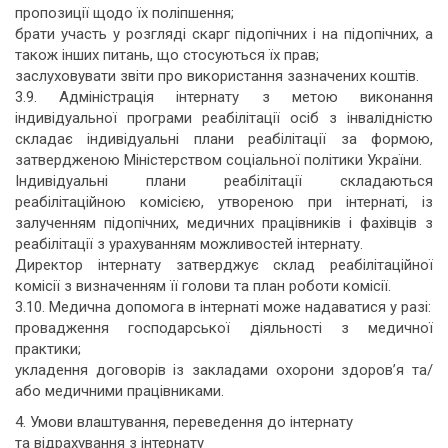
пропозиції щодо їх поліпшення;
брати участь у розгляді скарг підопічних і на підопічних, а
також інших питань, що стосуються їх прав;
заслуховувати звіти про використання зазначених коштів.
3.9. Адміністрація інтернату з метою виконання
індивідуальної програми реабілітації осіб з інвалідністю
складає індивідуальні плани реабілітації за формою,
затвердженою Міністерством соціальної політики України.
Індивідуальні плани реабілітації складаються
реабілітаційною комісією, утвореною при інтернаті, із
залученням підопічних, медичних працівників і фахівців з
реабілітації з урахуванням можливостей інтернату.
Директор інтернату затверджує склад реабілітаційної
комісії з визначенням її голови та план роботи комісії.
3.10. Медична допомога в інтернаті може надаватися у разі:
провадження господарської діяльності з медичної
практики;
укладення договорів із закладами охорони здоров’я та/
або медичними працівниками.
4. Умови влаштування, переведення до інтернату
та відрахування з інтернату