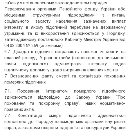
зв’язку у встановленому законодавством порядку.
Перерахування органами Пенсійного фонду України або
місцевими структурними підрозділами з питань
соціального захисту населення зазначених виплат
інтернату, в якому підопічний перебуває на державному
утриманні, та їх використання здійснюється у Порядку,
затвердженому постановою Кабінету Міністрів України від
04.03.2004 № 269 (зі змінами).
6.7. Дієздатні підопічні витрачають належні їм кошти на
власний розсуд. У разі потреби (відповідно до письмової
заяви підопічного) адміністрація інтернату надає
підопічному допомогу щодо витрачання власних коштів.
7. Встановлення факту смерті та організація поховання
померлих підопічних
7.1. Поховання Інтернатом померлого підопічного
здійснюється відповідно до Закону України “Про
поховання та похоронну справу”, інших нормативно-
правових актів.
7.2. Констатація смерті підопічного здійснюється
відповідно до Порядку взаємодії між органами внутрішніх
справ, закладами охорони здоров’я та прокуратури України