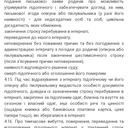
подання письмової заяви родичів про можливість
утримувати підопічного і забезпечувати догляд за ним,
письмової згоди опікуна або піклувальника (у разі його
наявності) – для недієздатних осіб та осіб, цивільна
дієздатність яких обмежена;
закінчення строку перебування в інтернаті;
переведення до іншого інтернату;
неповернення без поважних причин та без погодження з
адміністрацією інтернату з поїздки до родичів (опікуна або
піклувальника) після закінчення шестимісячного строку
(після з’ясування причин неповернення);
наявності відповідного рішення суду;
смерті підопічного або оголошення його померлим.
4.15. Під час відрахування з інтернату підопічному чи його
опікуну або піклувальнику видаються особисті документи
підопічного, довідка із зазначенням строку перебування в
інтернаті, закріплені за підопічним одяг, білизна та взуття за
сезоном і власний одяг, інші особисті речі та цінності
(ощадна книжка або банківська платіжна картка, цінні
папери тощо), які зберігалися в інтернаті.
4.16. Про тимчасове вибуття, повернення, переведення та
відрахування підопічного інтернат у триденний строк