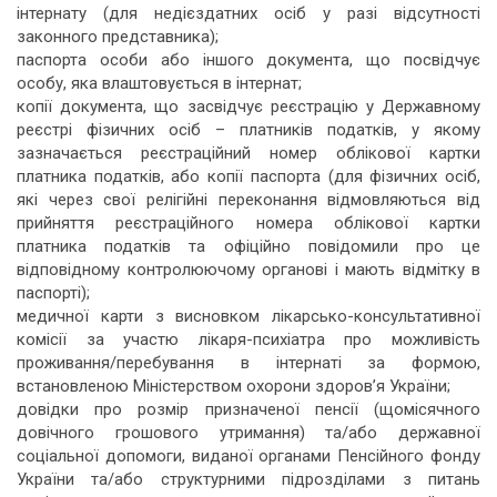
інтернату (для недієздатних осіб у разі відсутності
законного представника);
паспорта особи або іншого документа, що посвідчує
особу, яка влаштовується в інтернат;
копії документа, що засвідчує реєстрацію у Державному
реєстрі фізичних осіб – платників податків, у якому
зазначається реєстраційний номер облікової картки
платника податків, або копії паспорта (для фізичних осіб,
які через свої релігійні переконання відмовляються від
прийняття реєстраційного номера облікової картки
платника податків та офіційно повідомили про це
відповідному контролюючому органові і мають відмітку в
паспорті);
медичної карти з висновком лікарсько-консультативної
комісії за участю лікаря-психіатра про можливість
проживання/перебування в інтернаті за формою,
встановленою Міністерством охорони здоров’я України;
довідки про розмір призначеної пенсії (щомісячного
довічного грошового утримання) та/або державної
соціальної допомоги, виданої органами Пенсійного фонду
України та/або структурними підрозділами з питань