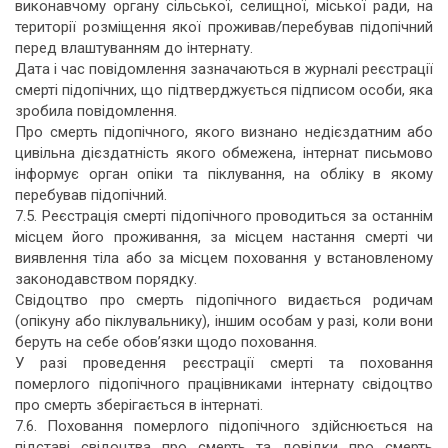
виконавчому органу сільської, селищної, міської ради, на
території розміщення якої проживав/перебував підопічний
перед влаштуванням до інтернату.
Дата і час повідомлення зазначаються в журналі реєстрації
смерті підопічних, що підтверджується підписом особи, яка
зробила повідомлення.
Про смерть підопічного, якого визнано недієздатним або
цивільна дієздатність якого обмежена, інтернат письмово
інформує орган опіки та піклування, на обліку в якому
перебував підопічний.
7.5. Реєстрація смерті підопічного проводиться за останнім
місцем його проживання, за місцем настання смерті чи
виявлення тіла або за місцем поховання у встановленому
законодавством порядку.
Свідоцтво про смерть підопічного видається родичам
(опікуну або піклувальнику), іншим особам у разі, коли вони
беруть на себе обов’язки щодо поховання.
У разі проведення реєстрації смерті та поховання
померлого підопічного працівниками інтернату свідоцтво
про смерть зберігається в інтернаті.
7.6. Поховання померлого підопічного здійснюється на
підставі свідоцтва про смерть та довідки про смерть