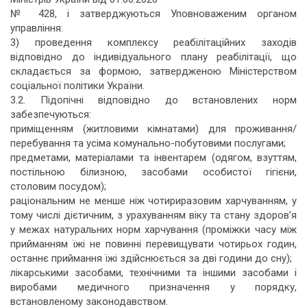
№ 428, і затверджуються Уповноваженим органом
управління.
3) проведення комплексу реабілітаційних заходів
відповідно до індивідуального плану реабілітації, що
складається за формою, затвердженою Міністерством
соціальної політики України.
3.2. Підопічні відповідно до встановлених норм
забезпечуються:
приміщенням (житловими кімнатами) для проживання/
перебування та усіма комунально-побутовими послугами;
предметами, матеріалами та інвентарем (одягом, взуттям,
постільною білизною, засобами особистої гігієни,
столовим посудом);
раціональним не менше ніж чотириразовим харчуванням, у
тому числі дієтичним, з урахуванням віку та стану здоров’я
у межах натуральних норм харчування (проміжки часу між
прийманням їжі не повинні перевищувати чотирьох годин,
останнє приймання їжі здійснюється за дві години до сну);
лікарськими засобами, технічними та іншими засобами і
виробами медичного призначення у порядку,
встановленому законодавством.