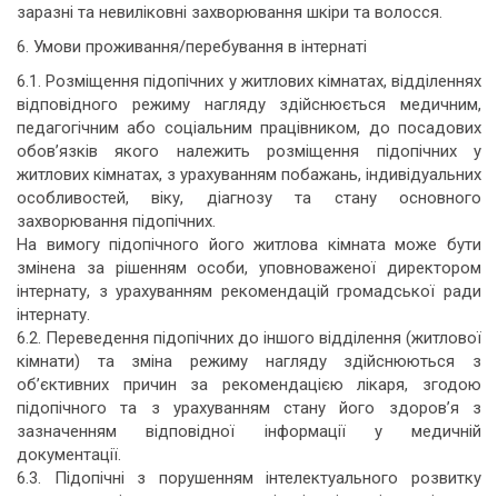
заразні та невиліковні захворювання шкіри та волосся.
6. Умови проживання/перебування в інтернаті
6.1. Розміщення підопічних у житлових кімнатах, відділеннях
відповідного режиму нагляду здійснюється медичним,
педагогічним або соціальним працівником, до посадових
обов’язків якого належить розміщення підопічних у
житлових кімнатах, з урахуванням побажань, індивідуальних
особливостей, віку, діагнозу та стану основного
захворювання підопічних.
На вимогу підопічного його житлова кімната може бути
змінена за рішенням особи, уповноваженої директором
інтернату, з урахуванням рекомендацій громадської ради
інтернату.
6.2. Переведення підопічних до іншого відділення (житлової
кімнати) та зміна режиму нагляду здійснюються з
об’єктивних причин за рекомендацією лікаря, згодою
підопічного та з урахуванням стану його здоров’я з
зазначенням відповідної інформації у медичній
документації.
6.3. Підопічні з порушенням інтелектуального розвитку