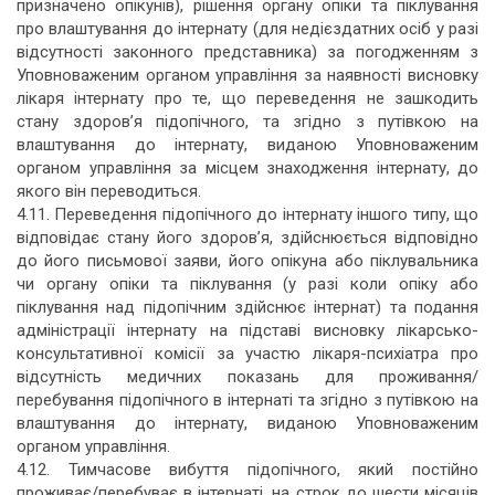
призначено опікунів), рішення органу опіки та піклування
про влаштування до інтернату (для недієздатних осіб у разі
відсутності законного представника) за погодженням з
Уповноваженим органом управління за наявності висновку
лікаря інтернату про те, що переведення не зашкодить
стану здоров’я підопічного, та згідно з путівкою на
влаштування до інтернату, виданою Уповноваженим
органом управління за місцем знаходження інтернату, до
якого він переводиться.
4.11. Переведення підопічного до інтернату іншого типу, що
відповідає стану його здоров’я, здійснюється відповідно
до його письмової заяви, його опікуна або піклувальника
чи органу опіки та піклування (у разі коли опіку або
піклування над підопічним здійснює інтернат) та подання
адміністрації інтернату на підставі висновку лікарсько-
консультативної комісії за участю лікаря-психіатра про
відсутність медичних показань для проживання/
перебування підопічного в інтернаті та згідно з путівкою на
влаштування до інтернату, виданою Уповноваженим
органом управління.
4.12. Тимчасове вибуття підопічного, який постійно
проживає/перебуває в інтернаті, на строк до шести місяців