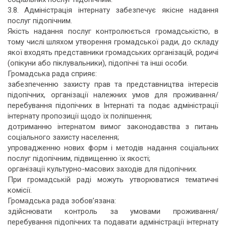
3.8. Адміністрація інтернату забезпечує якісне надання
послуг підопічним.
Якість надання послуг контролюється громадськістю, в
тому числі шляхом утворення громадської ради, до складу
якої входять представники громадських організацій, родичі
(опікуни або піклувальники), підопічні та інші особи.
Громадська рада сприяє:
забезпеченню захисту прав та представництва інтересів
підопічних, організації належних умов для проживання/
перебування підопічних в Інтернаті та подає адміністрації
інтернату пропозиції щодо їх поліпшення;
дотриманню інтернатом вимог законодавства з питань
соціального захисту населення;
упровадженню нових форм і методів надання соціальних
послуг підопічним, підвищенню їх якості;
організації культурно-масових заходів для підопічних.
При громадській раді можуть утворюватися тематичні
комісії.
Громадська рада зобов’язана:
здійснювати контроль за умовами проживання/
перебування підопічних та подавати адміністрації інтернату