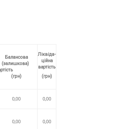
Ліквіда-
Балансова
ційна
(залишкова)
вартість
вартість
(грн)
(грн)
0,00
0,00
0,00
0,00