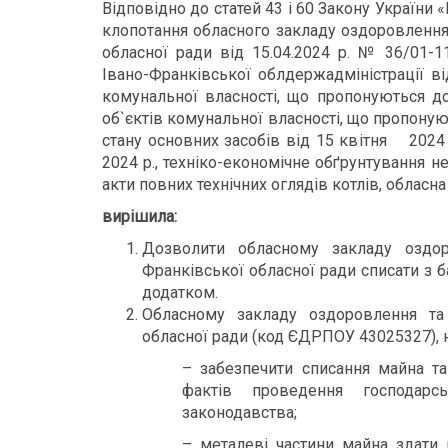
Відповідно до статей 43 і 60 Закону України
клопотання обласного закладу оздоровлення 
обласної ради від 15.04.2024 р. № 36/01-1
Івано-Франківської облдержадміністрації ві
комунальної власності, що пропонуються до 
об`єктів комунальної власності, що пропоную
стану основних засобів від 15 квітня 2024 
2024 р., техніко-економічне обґрунтування н
акти повних технічних оглядів котлів, обласна
вирішила:
Дозволити обласному закладу оздоро
Франківської обласної ради списати з б
додатком.
Обласному закладу оздоровлення та 
обласної ради (код ЄДРПОУ 43025327), н
– забезпечити списання майна та
фактів проведення господар
законодавства;
– металеві частини майна здати 