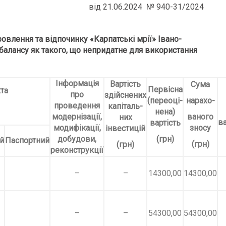
від 21.06.2024 № 940-31/2024
овлення та відпочинку «Карпатські мрії»
Івано-
 балансу як такого, що непридатне для використання
Інформація
Вартість
Сума
Первісна
та
про
здійснених
(переоці-
нарахо-
проведення
капіталь-
нена)
модернізації,
ваного
них
вартість
модифікації,
зносу
інвестицій
добудови,
(грн)
й
Паспортний
(грн)
(грн)
реконструкції
–
–
14300,00
14300,00
–
–
54300,00
54300,00