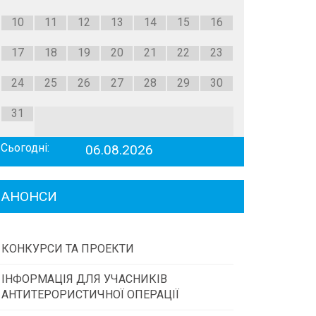
10
11
12
13
14
15
16
17
18
19
20
21
22
23
24
25
26
27
28
29
30
31
Сьогодні:
06.08.2026
АНОНСИ
КОНКУРСИ ТА ПРОЕКТИ
ІНФОРМАЦІЯ ДЛЯ УЧАСНИКІВ
Конкурс проектів та програм місцевого
АНТИТЕРОРИСТИЧНОЇ ОПЕРАЦІЇ
самоврядування