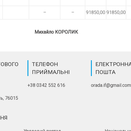
–
–
91850,00
91850,00
Михайло КОРОЛИК
ТОВОГО
ТЕЛЕФОН
ЕЛЕКТРОНН
ПРИЙМАЛЬНІ
ПОШТА
+38 0342 552 616
orada.if@gmail.co
ь, 76015
ННЯ