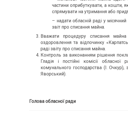
частини оприбуткувати, а кошти, як
спрямувати на утримання або прид
– надати обласній раді у місячни
звіт про списання майна.
Вважати процедуру списання майна
оздоровлення та відпочинку «Карпатськ
раді звіту про списання майна.
Контроль за виконанням рішення покла
Гладія і постійні комісії обласної
комунального господарства (І. Очкур),
Яворський).
Голова обласної ради О