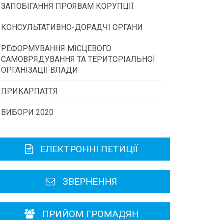
ЗАПОБІГАННЯ ПРОЯВАМ КОРУПЦІЇ
Конкурс інститутів громадянського
суспільства
КОНСУЛЬТАТИВНО-ДОРАДЧІ ОРГАНИ
РЕФОРМУВАННЯ МІСЦЕВОГО
Консультативна рада
Програми/конкурси МТД
САМОВРЯДУВАННЯ ТА ТЕРИТОРІАЛЬНОЇ
ОРГАНІЗАЦІЇ ВЛАДИ
Громадська рада
ПРИКАРПАТТЯ
ВИБОРИ 2020
Історична довідка
Карта області
ЕЛЕКТРОННІ ПЕТИЦІЇ
Районні, міські ради
ЗВЕРНЕННЯ
ПРИЙОМ ГРОМАДЯН