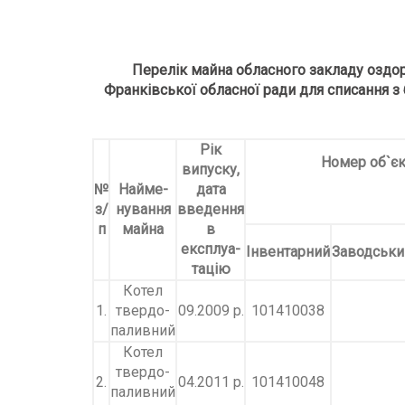
Перелік майна обласного закладу оздор
Франківської
обласної ради для списання з
Рік
Номер об
`
єк
випуску,
№
Найме-
дата
з
/
нування
введення
п
майна
в
експлуа-
Інвентарний
Заводськи
тацію
Котел
1.
твердо-
09.2009 р.
101410038
паливний
Котел
твердо-
2.
04.2011 р.
101410048
паливний