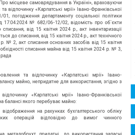
 «Про місцеве самоврядування в Україні», враховуючи
та відпочинку «Карпатські мрії» Івано-Франківської
1/01, погодження департаменту соціальної політики
д 17.04.2024 № 682/06-12/02, відомість про об`єкти
списання, від 15 квітня 2024 р., акт інвентаризації
ться до списання,
від 15 квітня 2024 р., акт технічного
р. № 2, акт списання основних засобів від 15 квітня
еобхідності списання майна
від 15 квітня 2024 р. № 3,
 рада
влення та відпочинку «Карпатські мрії» Івано-
алансу майно, непридатне для використання, згідно з
відпочинку «Карпатські мрії» Івано-Франківської
а балансі якого перебуває майно:
 відображення на рахунках бухгалтерського обліку
ських операцій відповідно до вимог чинного
на металобрухт, придатні до використання запасні