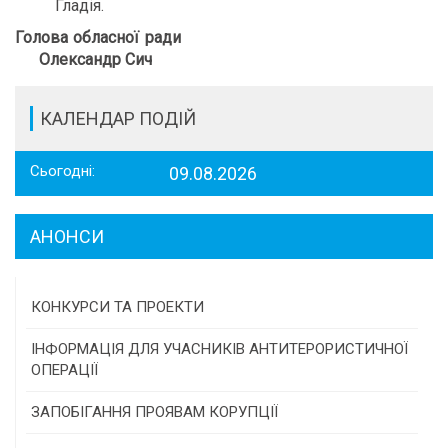
Гладія.
Голова обласної ради
Олександр Сич
КАЛЕНДАР ПОДІЙ
Сьогодні:
09.08.2026
АНОНСИ
КОНКУРСИ ТА ПРОЕКТИ
Конкурс проектів та програм місцевого
ІНФОРМАЦІЯ ДЛЯ УЧАСНИКІВ АНТИТЕРОРИСТИЧНОЇ
самоврядування
ОПЕРАЦІЇ
Конкурс інститутів громадянського суспільства
ЗАПОБІГАННЯ ПРОЯВАМ КОРУПЦІЇ