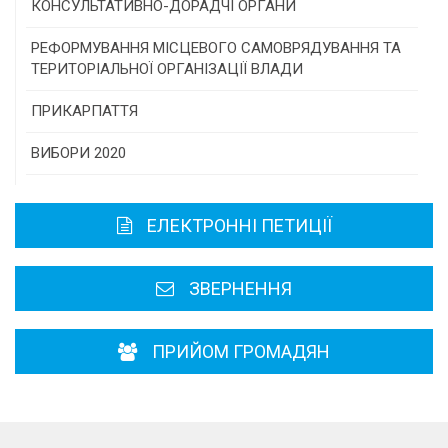
Програми/конкурси МТД
КОНСУЛЬТАТИВНО-ДОРАДЧІ ОРГАНИ
Консультативна рада
РЕФОРМУВАННЯ МІСЦЕВОГО САМОВРЯДУВАННЯ ТА
ТЕРИТОРІАЛЬНОЇ ОРГАНІЗАЦІЇ ВЛАДИ
Громадська рада
ПРИКАРПАТТЯ
Історична довідка
ВИБОРИ 2020
Карта області
ЕЛЕКТРОННІ ПЕТИЦІЇ
Районні, міські ради
ЗВЕРНЕННЯ
ПРИЙОМ ГРОМАДЯН