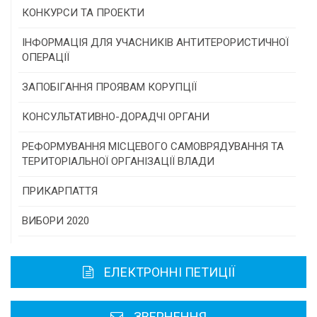
КОНКУРСИ ТА ПРОЕКТИ
Конкурс проектів та програм місцевого
ІНФОРМАЦІЯ ДЛЯ УЧАСНИКІВ АНТИТЕРОРИСТИЧНОЇ
самоврядування
ОПЕРАЦІЇ
Конкурс інститутів громадянського суспільства
ЗАПОБІГАННЯ ПРОЯВАМ КОРУПЦІЇ
Програми/конкурси МТД
КОНСУЛЬТАТИВНО-ДОРАДЧІ ОРГАНИ
Консультативна рада
РЕФОРМУВАННЯ МІСЦЕВОГО САМОВРЯДУВАННЯ ТА
ТЕРИТОРІАЛЬНОЇ ОРГАНІЗАЦІЇ ВЛАДИ
Громадська рада
ПРИКАРПАТТЯ
Історична довідка
ВИБОРИ 2020
Карта області
ЕЛЕКТРОННІ ПЕТИЦІЇ
Районні, міські ради
ЗВЕРНЕННЯ