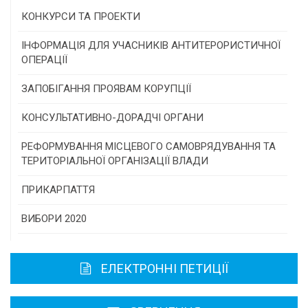
КОНКУРСИ ТА ПРОЕКТИ
Конкурс проектів та програм місцевого
ІНФОРМАЦІЯ ДЛЯ УЧАСНИКІВ АНТИТЕРОРИСТИЧНОЇ
самоврядування
ОПЕРАЦІЇ
Конкурс інститутів громадянського суспільства
ЗАПОБІГАННЯ ПРОЯВАМ КОРУПЦІЇ
Програми/конкурси МТД
КОНСУЛЬТАТИВНО-ДОРАДЧІ ОРГАНИ
Консультативна рада
РЕФОРМУВАННЯ МІСЦЕВОГО САМОВРЯДУВАННЯ ТА
ТЕРИТОРІАЛЬНОЇ ОРГАНІЗАЦІЇ ВЛАДИ
Громадська рада
ПРИКАРПАТТЯ
Історична довідка
ВИБОРИ 2020
Карта області
ЕЛЕКТРОННІ ПЕТИЦІЇ
Районні, міські ради