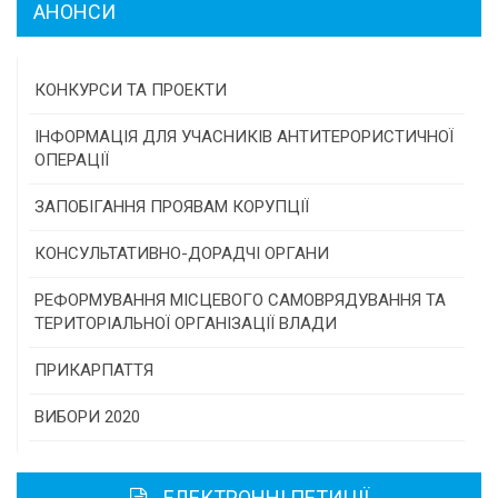
АНОНСИ
КОНКУРСИ ТА ПРОЕКТИ
Конкурс проектів та програм місцевого
ІНФОРМАЦІЯ ДЛЯ УЧАСНИКІВ АНТИТЕРОРИСТИЧНОЇ
самоврядування
ОПЕРАЦІЇ
Конкурс інститутів громадянського суспільства
ЗАПОБІГАННЯ ПРОЯВАМ КОРУПЦІЇ
Програми/конкурси МТД
КОНСУЛЬТАТИВНО-ДОРАДЧІ ОРГАНИ
Консультативна рада
РЕФОРМУВАННЯ МІСЦЕВОГО САМОВРЯДУВАННЯ ТА
ТЕРИТОРІАЛЬНОЇ ОРГАНІЗАЦІЇ ВЛАДИ
Громадська рада
ПРИКАРПАТТЯ
Історична довідка
ВИБОРИ 2020
Карта області
ЕЛЕКТРОННІ ПЕТИЦІЇ