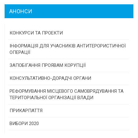
АНОНСИ
КОНКУРСИ ТА ПРОЕКТИ
Конкурс проектів та програм місцевого
ІНФОРМАЦІЯ ДЛЯ УЧАСНИКІВ АНТИТЕРОРИСТИЧНОЇ
самоврядування
ОПЕРАЦІЇ
Конкурс інститутів громадянського суспільства
ЗАПОБІГАННЯ ПРОЯВАМ КОРУПЦІЇ
Програми/конкурси МТД
КОНСУЛЬТАТИВНО-ДОРАДЧІ ОРГАНИ
Консультативна рада
РЕФОРМУВАННЯ МІСЦЕВОГО САМОВРЯДУВАННЯ ТА
ТЕРИТОРІАЛЬНОЇ ОРГАНІЗАЦІЇ ВЛАДИ
Громадська рада
ПРИКАРПАТТЯ
Історична довідка
ВИБОРИ 2020
Карта області