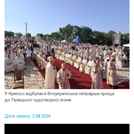
У Крилосі відбулася Всеукраїнська патріарша проща
до Галицької чудотворної ікони
Дата запису: 2.08.2026