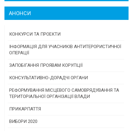
АНОНСИ
КОНКУРСИ ТА ПРОЕКТИ
Конкурс проектів та програм місцевого
ІНФОРМАЦІЯ ДЛЯ УЧАСНИКІВ АНТИТЕРОРИСТИЧНОЇ
самоврядування
ОПЕРАЦІЇ
Конкурс інститутів громадянського суспільства
ЗАПОБІГАННЯ ПРОЯВАМ КОРУПЦІЇ
Програми/конкурси МТД
КОНСУЛЬТАТИВНО-ДОРАДЧІ ОРГАНИ
Консультативна рада
РЕФОРМУВАННЯ МІСЦЕВОГО САМОВРЯДУВАННЯ ТА
ТЕРИТОРІАЛЬНОЇ ОРГАНІЗАЦІЇ ВЛАДИ
Громадська рада
ПРИКАРПАТТЯ
Історична довідка
ВИБОРИ 2020