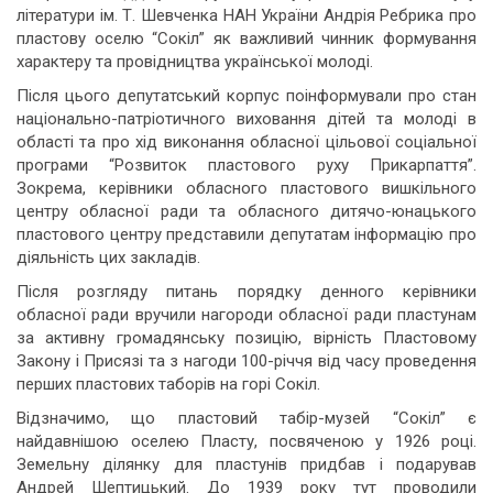
літератури ім. Т. Шевченка НАН України Андрія Ребрика про
пластову оселю “Сокіл” як важливий чинник формування
характеру та провідництва української молоді.
Після цього депутатський корпус поінформували про стан
національно-патріотичного виховання дітей та молоді в
області та про хід виконання обласної цільової соціальної
програми “Розвиток пластового руху Прикарпаття”.
Зокрема, керівники обласного пластового вишкільного
центру обласної ради та обласного дитячо-юнацького
пластового центру представили депутатам інформацію про
діяльність цих закладів.
Після розгляду питань порядку денного керівники
обласної ради вручили нагороди обласної ради пластунам
за активну громадянську позицію, вірність Пластовому
Закону і Присязі та з нагоди 100-річчя від часу проведення
перших пластових таборів на горі Сокіл.
Відзначимо, що пластовий табір-музей “Сокіл” є
найдавнішою оселею Пласту, посвяченою у 1926 році.
Земельну ділянку для пластунів придбав і подарував
Андрей Шептицький. До 1939 року тут проводили