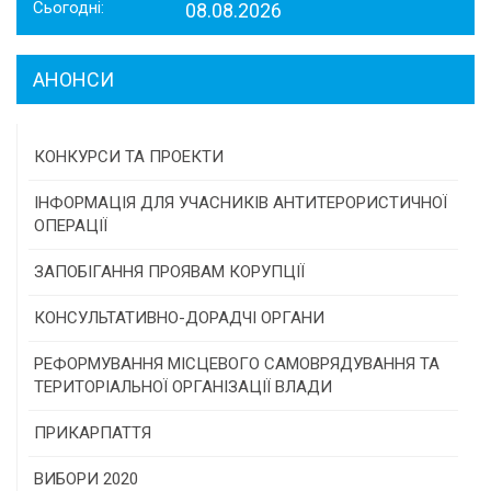
Сьогодні:
08.08.2026
АНОНСИ
КОНКУРСИ ТА ПРОЕКТИ
Конкурс проектів та програм місцевого
ІНФОРМАЦІЯ ДЛЯ УЧАСНИКІВ АНТИТЕРОРИСТИЧНОЇ
самоврядування
ОПЕРАЦІЇ
Конкурс інститутів громадянського суспільства
ЗАПОБІГАННЯ ПРОЯВАМ КОРУПЦІЇ
Програми/конкурси МТД
КОНСУЛЬТАТИВНО-ДОРАДЧІ ОРГАНИ
Консультативна рада
РЕФОРМУВАННЯ МІСЦЕВОГО САМОВРЯДУВАННЯ ТА
ТЕРИТОРІАЛЬНОЇ ОРГАНІЗАЦІЇ ВЛАДИ
Громадська рада
ПРИКАРПАТТЯ
Історична довідка
ВИБОРИ 2020