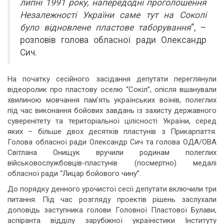
липні 1991 року, напередодні проголошення
Незалежності України саме тут на Соколі
було відновлене пластове таборування
“, –
розповів голова обласної ради Олександр
Сич.
На початку сесійного засідання депутати переглянули
відеоролик про пластову оселю “Сокіл”, опісля вшанували
хвилиною мовчання пам’ять українських воїнів, полеглих
під час виконання бойових завдань із захисту державного
суверенітету та територіальної цілісності України, серед
яких – більше двох десятків пластунів з Прикарпаття.
Голова обласної ради Олександр Сич та голова ОДА/ОВА
Світлана Онищук вручили родинам полеглих
військовослужбовців-пластунів (посмертно) медалі
обласної ради “Лицар бойового чину”.
До порядку денного урочистої сесії депутати включили три
питання. Під час розгляду проектів рішень заслухали
доповідь заступника голови Головної Пластової Булави,
аспіранта відділу зарубіжної україністики Інституту