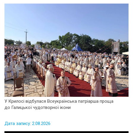
У Крилосі відбулася Всеукраїнська патріарша проща
до Галицької чудотворної ікони
Дата запису: 2.08.2026