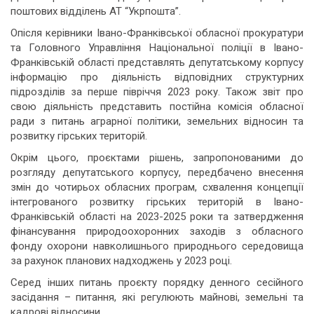
поштових відділень АТ “Укрпошта”.
Опісля керівники Івано-Франківської обласної прокуратури
та Головного Управління Національної поліції в Івано-
Франківській області представлять депутатському корпусу
інформацію про діяльність відповідних структурних
підрозділів за перше півріччя 2023 року. Також звіт про
свою діяльність представить постійна комісія обласної
ради з питань аграрної політики, земельних відносин та
розвитку гірських територій.
Окрім цього, проєктами рішень, запропонованими до
розгляду депутатського корпусу, передбачено внесення
змін до чотирьох обласних програм, схвалення концепції
інтегрованого розвитку гірських територій в Івано-
Франківській області на 2023-2025 роки та затвердження
фінансування природоохоронних заходів з обласного
фонду охорони навколишнього природнього середовища
за рахунок планових надходжень у 2023 році.
Серед інших питань проєкту порядку денного сесійного
засідання – питання, які регулюють майнові, земельні та
кадрові відносини.