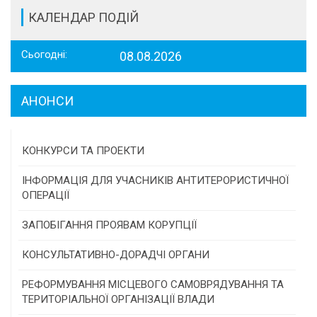
КАЛЕНДАР ПОДІЙ
Сьогодні:
08.08.2026
АНОНСИ
КОНКУРСИ ТА ПРОЕКТИ
Конкурс проектів та програм місцевого
ІНФОРМАЦІЯ ДЛЯ УЧАСНИКІВ АНТИТЕРОРИСТИЧНОЇ
самоврядування
ОПЕРАЦІЇ
Конкурс інститутів громадянського суспільства
ЗАПОБІГАННЯ ПРОЯВАМ КОРУПЦІЇ
Програми/конкурси МТД
КОНСУЛЬТАТИВНО-ДОРАДЧІ ОРГАНИ
Консультативна рада
РЕФОРМУВАННЯ МІСЦЕВОГО САМОВРЯДУВАННЯ ТА
ТЕРИТОРІАЛЬНОЇ ОРГАНІЗАЦІЇ ВЛАДИ
Громадська рада