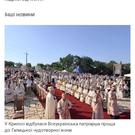
Інші новини
У Крилосі відбулася Всеукраїнська патріарша проща
до Галицької чудотворної ікони