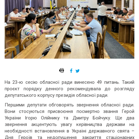
На 23-ю сесію обласної ради винесено 49 питань. Такий
проєкт порядку денного рекомендувала до розгляду
депутатського корпусу президія обласної ради.
Першими депутати обговорять звернення обласної ради.
Вони стосуються присвоєння посмертно звання Герой
України Ігорю Олійнику та Дмитру Бойчуку. Ще два
звернення акцентують увагу керівництва держави на
необхідності встановлення в Україні державного свята –
Дня Героїв та недопущення закриття стаціонарних